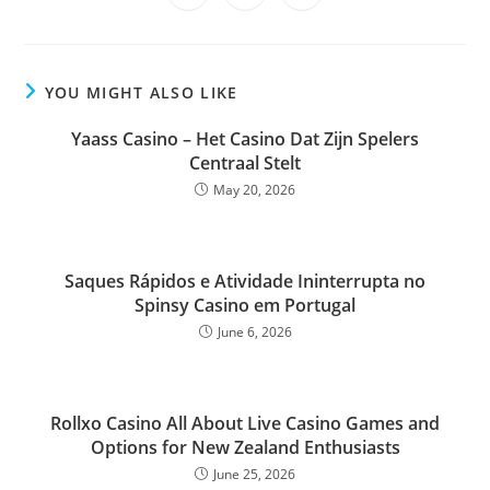
YOU MIGHT ALSO LIKE
Yaass Casino – Het Casino Dat Zijn Spelers
Centraal Stelt
May 20, 2026
Saques Rápidos e Atividade Ininterrupta no
Spinsy Casino em Portugal
June 6, 2026
Rollxo Casino All About Live Casino Games and
Options for New Zealand Enthusiasts
June 25, 2026