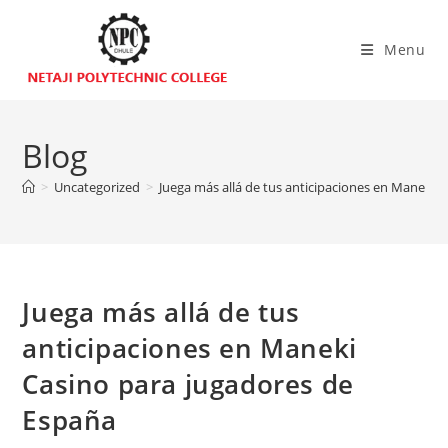
Menu
Blog
>
Uncategorized
>
Juega más allá de tus anticipaciones en Maneki 
Juega más allá de tus
anticipaciones en Maneki
Casino para jugadores de
España