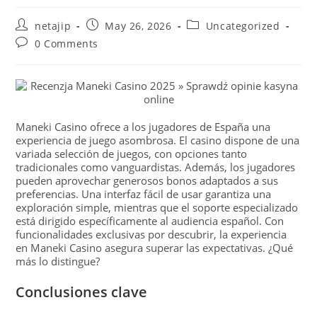
netajip
May 26, 2026
Uncategorized
0 Comments
Maneki Casino ofrece a los jugadores de España una
experiencia de juego asombrosa. El casino dispone de una
variada selección de juegos, con opciones tanto
tradicionales como vanguardistas. Además, los jugadores
pueden aprovechar generosos bonos adaptados a sus
preferencias. Una interfaz fácil de usar garantiza una
exploración simple, mientras que el soporte especializado
está dirigido específicamente al audiencia español. Con
funcionalidades exclusivas por descubrir, la experiencia
en Maneki Casino asegura superar las expectativas. ¿Qué
más lo distingue?
Conclusiones clave