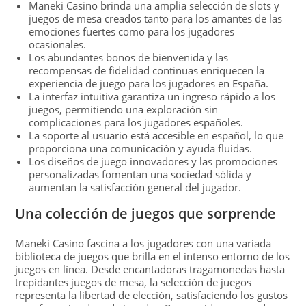
Maneki Casino brinda una amplia selección de slots y
juegos de mesa creados tanto para los amantes de las
emociones fuertes como para los jugadores
ocasionales.
Los abundantes bonos de bienvenida y las
recompensas de fidelidad continuas enriquecen la
experiencia de juego para los jugadores en España.
La interfaz intuitiva garantiza un ingreso rápido a los
juegos, permitiendo una exploración sin
complicaciones para los jugadores españoles.
La soporte al usuario está accesible en español, lo que
proporciona una comunicación y ayuda fluidas.
Los diseños de juego innovadores y las promociones
personalizadas fomentan una sociedad sólida y
aumentan la satisfacción general del jugador.
Una colección de juegos que sorprende
Maneki Casino fascina a los jugadores con una variada
biblioteca de juegos que brilla en el intenso entorno de los
juegos en línea. Desde encantadoras tragamonedas hasta
trepidantes juegos de mesa, la selección de juegos
representa la libertad de elección, satisfaciendo los gustos