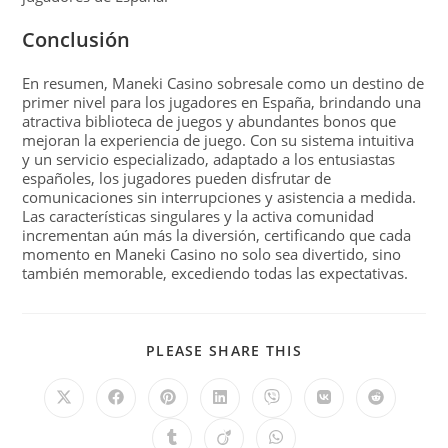
Conclusión
En resumen, Maneki Casino sobresale como un destino de
primer nivel para los jugadores en España, brindando una
atractiva biblioteca de juegos y abundantes bonos que
mejoran la experiencia de juego. Con su sistema intuitiva
y un servicio especializado, adaptado a los entusiastas
españoles, los jugadores pueden disfrutar de
comunicaciones sin interrupciones y asistencia a medida.
Las características singulares y la activa comunidad
incrementan aún más la diversión, certificando que cada
momento en Maneki Casino no solo sea divertido, sino
también memorable, excediendo todas las expectativas.
PLEASE SHARE THIS