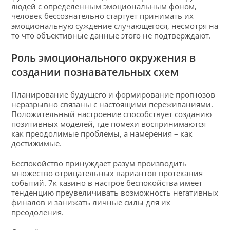
людей с определенным эмоциональным фоном,
человек бессознательно стартует принимать их
эмоциональную суждение случающегося, несмотря на
то что объективные данные этого не подтверждают.
Роль эмоционального окружения в
создании познавательных схем
Планирование будущего и формирование прогнозов
неразрывно связаны с настоящими переживаниями.
Положительный настроение способствует созданию
позитивных моделей, где помехи воспринимаются
как преодолимые проблемы, а намерения – как
достижимые.
Беспокойство принуждает разум производить
множество отрицательных вариантов протекания
событий. 7к казино в настрое беспокойства имеет
тенденцию преувеличивать возможность негативных
финалов и занижать личные силы для их
преодоления.