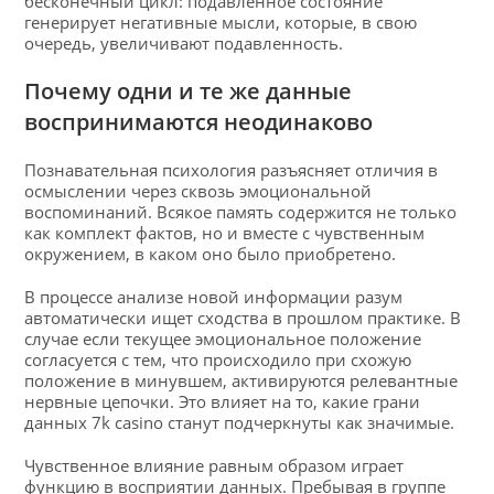
бесконечный цикл: подавленное состояние
генерирует негативные мысли, которые, в свою
очередь, увеличивают подавленность.
Почему одни и те же данные
воспринимаются неодинаково
Познавательная психология разъясняет отличия в
осмыслении через сквозь эмоциональной
воспоминаний. Всякое память содержится не только
как комплект фактов, но и вместе с чувственным
окружением, в каком оно было приобретено.
В процессе анализе новой информации разум
автоматически ищет сходства в прошлом практике. В
случае если текущее эмоциональное положение
согласуется с тем, что происходило при схожую
положение в минувшем, активируются релевантные
нервные цепочки. Это влияет на то, какие грани
данных 7k casino станут подчеркнуты как значимые.
Чувственное влияние равным образом играет
функцию в восприятии данных. Пребывая в группе