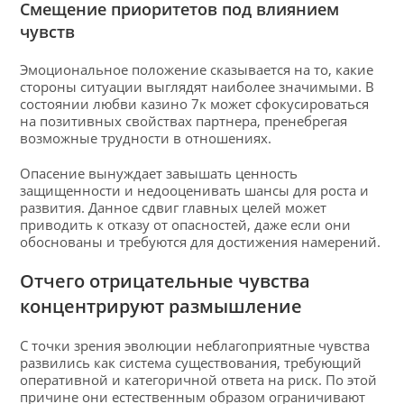
Смещение приоритетов под влиянием
чувств
Эмоциональное положение сказывается на то, какие
стороны ситуации выглядят наиболее значимыми. В
состоянии любви казино 7к может сфокусироваться
на позитивных свойствах партнера, пренебрегая
возможные трудности в отношениях.
Опасение вынуждает завышать ценность
защищенности и недооценивать шансы для роста и
развития. Данное сдвиг главных целей может
приводить к отказу от опасностей, даже если они
обоснованы и требуются для достижения намерений.
Отчего отрицательные чувства
концентрируют размышление
С точки зрения эволюции неблагоприятные чувства
развились как система существования, требующий
оперативной и категоричной ответа на риск. По этой
причине они естественным образом ограничивают