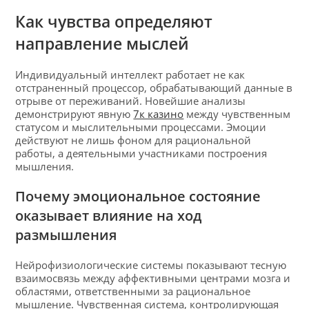
Как чувства определяют
направление мыслей
Индивидуальный интеллект работает не как
отстраненный процессор, обрабатывающий данные в
отрыве от переживаний. Новейшие анализы
демонстрируют явную
7к казино
между чувственным
статусом и мыслительными процессами. Эмоции
действуют не лишь фоном для рациональной
работы, а деятельными участниками построения
мышления.
Почему эмоциональное состояние
оказывает влияние на ход
размышления
Нейрофизиологические системы показывают тесную
взаимосвязь между аффективными центрами мозга и
областями, ответственными за рациональное
мышление. Чувственная система, контролирующая