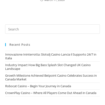
Recent Posts
Innovazione Ininterrotta: Slotsdj Casino Lancia il Supporto 24/7 in
Italia
Industry Impact How Big Bass Splash Slot Changed UK Casino
Landscape
Growth Milestone Achieved Betpoint Casino Celebrates Success in
Canada Market
Robocat Casino – Begin Your Journey in Canada
CrownPlay Casino – Where All Players Come Out Ahead in Canada