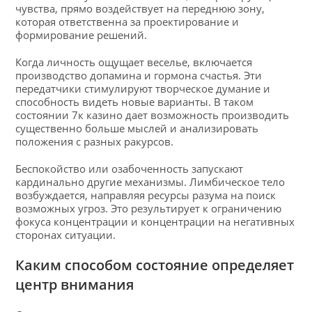
чувства, прямо воздействует на переднюю зону,
которая ответственна за проектирование и
формирование решений.
Когда личность ощущает веселье, включается
производство допамина и гормона счастья. Эти
передатчики стимулируют творческое думание и
способность видеть новые варианты. В таком
состоянии 7к казино дает возможность производить
существенно больше мыслей и анализировать
положения с разных ракурсов.
Беспокойство или озабоченность запускают
кардинально другие механизмы. Лимбическое тело
возбуждается, направляя ресурсы разума на поиск
возможных угроз. Это результирует к ограничению
фокуса концентрации и концентрации на негативных
сторонах ситуации.
Каким способом состояние определяет
центр внимания