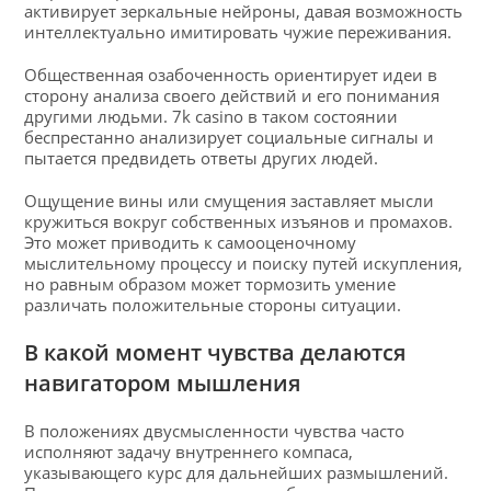
активирует зеркальные нейроны, давая возможность
интеллектуально имитировать чужие переживания.
Общественная озабоченность ориентирует идеи в
сторону анализа своего действий и его понимания
другими людьми. 7k casino в таком состоянии
беспрестанно анализирует социальные сигналы и
пытается предвидеть ответы других людей.
Ощущение вины или смущения заставляет мысли
кружиться вокруг собственных изъянов и промахов.
Это может приводить к самооценочному
мыслительному процессу и поиску путей искупления,
но равным образом может тормозить умение
различать положительные стороны ситуации.
В какой момент чувства делаются
навигатором мышления
В положениях двусмысленности чувства часто
исполняют задачу внутреннего компаса,
указывающего курс для дальнейших размышлений.