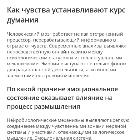
Как чувства устанавливают курс
думания
Человеческий мозг работает не как отстраненный
процессор, перерабатывающий информацию в
отрыве от чувств. Современные анализы выявляют
непосредственную
онлайн казино
между
психологическим статусом и интеллектуальными
механизмами. Эмоции выступают не только фоном
для рациональной деятельности, а активными
элементами построения мышления.
По какой причине эмоциональное
состояние оказывает влияние на
процесс размышления
Нейробиологические механизмы выявляют крепкую
соединение между чувственными зонами нервной
системы и участками, отвечающими за логическое
мышление. Эмоциональная система,