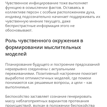
Чувственное инфицирование тоже выполняет
функцию в осмыслении фактов. Оставаясь в
коллективе персон с особым расположением духа,
индивид подсознательно начинает поддерживать их
чувственную мнение текущего, даже
беспристрастные информация этого не
обосновывают.
Роль чувственного окружения в
формировании мыслительных
моделей
Планирование будущего и построение предсказаний
неразрывно соединены с актуальными
переживаниями. Позитивный настроение помогает
выработке оптимистичных моделей, где помехи
понимаются как решаемые вопросы, а цели – как
выполнимые.
Беспокойство заставляет сознание генерировать
массу неблагоприятных вариантов протекания
происшествий. вулкан в положении беспокойства