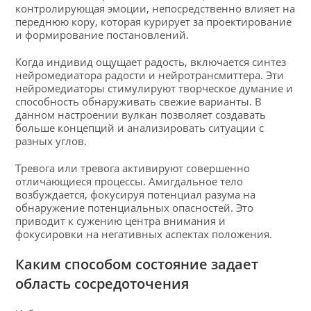
контролирующая эмоции, непосредственно влияет на
переднюю кору, которая курирует за проектирование
и формирование постановлений.
Когда индивид ощущает радость, включается синтез
нейромедиатора радости и нейротрансмиттера. Эти
нейромедиаторы стимулируют творческое думание и
способность обнаруживать свежие варианты. В
данном настроении вулкан позволяет создавать
больше концепций и анализировать ситуации с
разных углов.
Тревога или тревога активируют совершенно
отличающиеся процессы. Амигдальное тело
возбуждается, фокусируя потенциал разума на
обнаружение потенциальных опасностей. Это
приводит к сужению центра внимания и
фокусировки на негативных аспектах положения.
Каким способом состояние задает
область сосредоточения