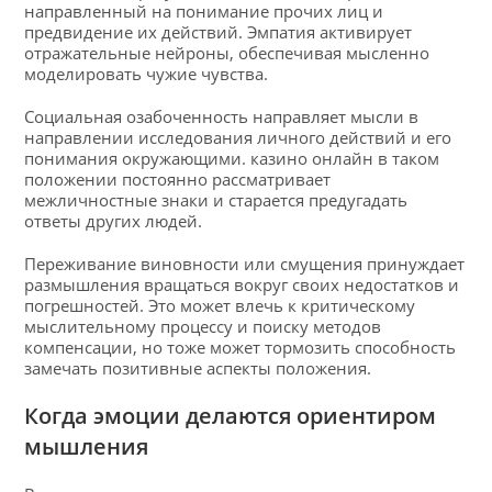
направленный на понимание прочих лиц и
предвидение их действий. Эмпатия активирует
отражательные нейроны, обеспечивая мысленно
моделировать чужие чувства.
Социальная озабоченность направляет мысли в
направлении исследования личного действий и его
понимания окружающими. казино онлайн в таком
положении постоянно рассматривает
межличностные знаки и старается предугадать
ответы других людей.
Переживание виновности или смущения принуждает
размышления вращаться вокруг своих недостатков и
погрешностей. Это может влечь к критическому
мыслительному процессу и поиску методов
компенсации, но тоже может тормозить способность
замечать позитивные аспекты положения.
Когда эмоции делаются ориентиром
мышления