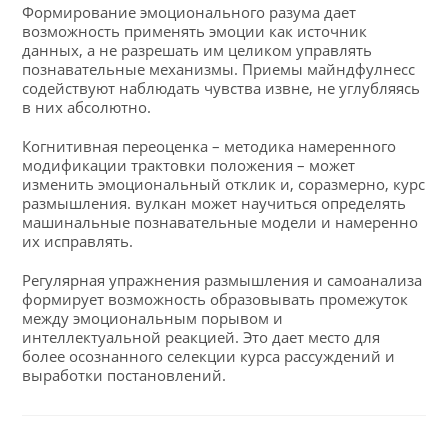
Формирование эмоционального разума дает
возможность применять эмоции как источник
данных, а не разрешать им целиком управлять
познавательные механизмы. Приемы майндфулнесс
содействуют наблюдать чувства извне, не углубляясь
в них абсолютно.
Когнитивная переоценка – методика намеренного
модификации трактовки положения – может
изменить эмоциональный отклик и, соразмерно, курс
размышления. вулкан может научиться определять
машинальные познавательные модели и намеренно
их исправлять.
Регулярная упражнения размышления и самоанализа
формирует возможность образовывать промежуток
между эмоциональным порывом и
интеллектуальной реакцией. Это дает место для
более осознанного селекции курса рассуждений и
выработки постановлений.