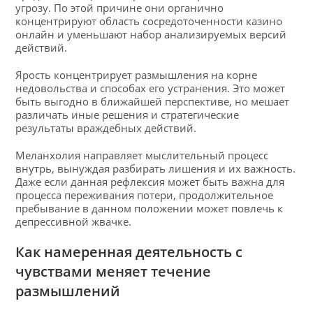
угрозу. По этой причине они органично
концентрируют область сосредоточенности казино
онлайн и уменьшают набор анализируемых версий
действий.
Ярость концентрирует размышления на корне
недовольства и способах его устранения. Это может
быть выгодно в ближайшей перспективе, но мешает
различать иные решения и стратегические
результаты враждебных действий.
Меланхолия направляет мыслительный процесс
внутрь, вынуждая разбирать лишения и их важность.
Даже если данная рефлексия может быть важна для
процесса переживания потери, продолжительное
пребывание в данном положении может повлечь к
депрессивной жвачке.
Как намеренная деятельность с
чувствами меняет течение
размышлений