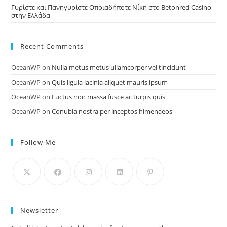
Γυρίστε και Πανηγυρίστε Οποιαδήποτε Νίκη στο Betonred Casino
στην Ελλάδα
Recent Comments
OceanWP
on
Nulla metus metus ullamcorper vel tincidunt
OceanWP
on
Quis ligula lacinia aliquet mauris ipsum
OceanWP
on
Luctus non massa fusce ac turpis quis
OceanWP
on
Conubia nostra per inceptos himenaeos
Follow Me
Newsletter