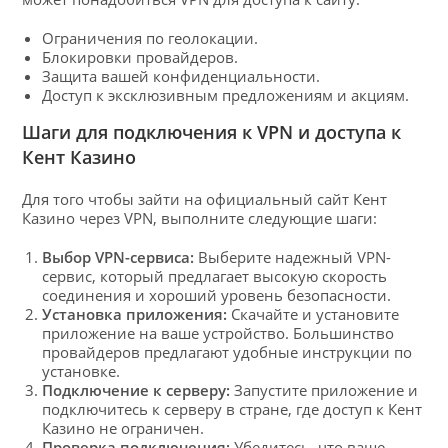
Ограничения по геолокации.
Блокировки провайдеров.
Защита вашей конфиденциальности.
Доступ к эксклюзивным предложениям и акциям.
Шаги для подключения к VPN и доступа к
Кент Казино
Для того чтобы зайти на официальный сайт Кент
Казино через VPN, выполните следующие шаги:
Выбор VPN-сервиса:
Выберите надежный VPN-
сервис, который предлагает высокую скорость
соединения и хороший уровень безопасности.
Установка приложения:
Скачайте и установите
приложение на ваше устройство. Большинство
провайдеров предлагают удобные инструкции по
установке.
Подключение к серверу:
Запустите приложение и
подключитесь к серверу в стране, где доступ к Кент
Казино не ограничен.
Проверка подключения:
Убедитесь, что ваше