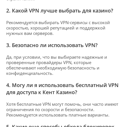
2. Какой VPN лучше выбрать для казино?
Рекомендуется выбирать VPN-сервисы с высокой
скоростью, хорошей репутацией и поддержкой
нужных вам серверов.
3. Безопасно ли использовать VPN?
Да, при условии, что вы выбираете надежные и
проверенные провайдеры VPN, которые
обеспечивают необходимую безопасность и
конфиденциальность.
4. Могу ли я использовать бесплатный VPN
для доступа к Кент Казино?
Хотя бесплатные VPN могут помочь, они часто имеют
ограничения по скорости и безопасности.
Рекомендуется использовать платные варианты.
5. Какие еще способы обхода блокировок