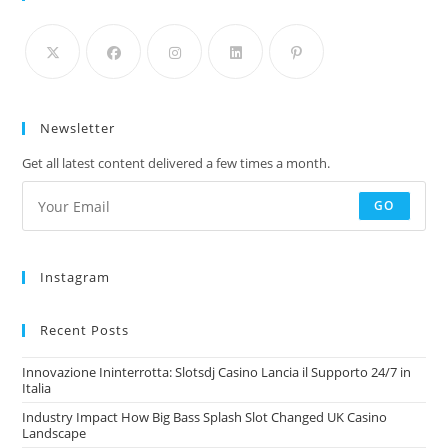
Newsletter
Get all latest content delivered a few times a month.
GO
Instagram
Recent Posts
Innovazione Ininterrotta: Slotsdj Casino Lancia il Supporto 24/7 in
Italia
Industry Impact How Big Bass Splash Slot Changed UK Casino
Landscape