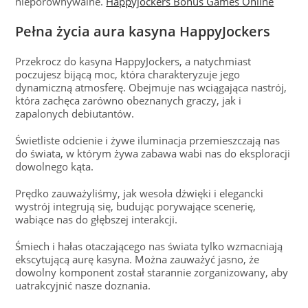
nieporównywalne.
Happyjockers Bonus Games Online
Pełna życia aura kasyna HappyJockers
Przekrocz do kasyna HappyJockers, a natychmiast
poczujesz bijącą moc, która charakteryzuje jego
dynamiczną atmosferę. Obejmuje nas wciągająca nastrój,
która zachęca zarówno obeznanych graczy, jak i
zapalonych debiutantów.
Świetliste odcienie i żywe iluminacja przemieszczają nas
do świata, w którym żywa zabawa wabi nas do eksploracji
dowolnego kąta.
Prędko zauważyliśmy, jak wesoła dźwięki i elegancki
wystrój integrują się, budując porywające scenerię,
wabiące nas do głębszej interakcji.
Śmiech i hałas otaczającego nas świata tylko wzmacniają
ekscytującą aurę kasyna. Można zauważyć jasno, że
dowolny komponent został starannie zorganizowany, aby
uatrakcyjnić nasze doznania.