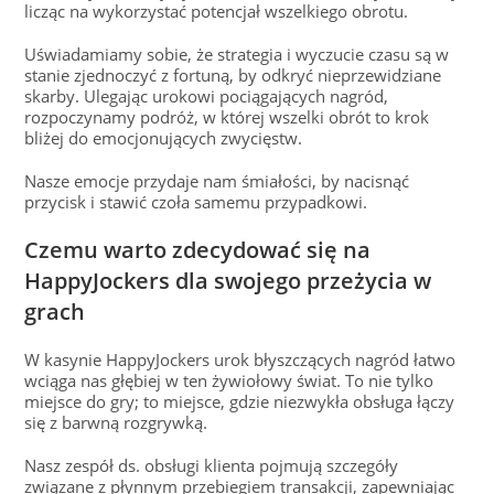
licząc na wykorzystać potencjał wszelkiego obrotu.
Uświadamiamy sobie, że strategia i wyczucie czasu są w
stanie zjednoczyć z fortuną, by odkryć nieprzewidziane
skarby. Ulegając urokowi pociągających nagród,
rozpoczynamy podróż, w której wszelki obrót to krok
bliżej do emocjonujących zwycięstw.
Nasze emocje przydaje nam śmiałości, by nacisnąć
przycisk i stawić czoła samemu przypadkowi.
Czemu warto zdecydować się na
HappyJockers dla swojego przeżycia w
grach
W kasynie HappyJockers urok błyszczących nagród łatwo
wciąga nas głębiej w ten żywiołowy świat. To nie tylko
miejsce do gry; to miejsce, gdzie niezwykła obsługa łączy
się z barwną rozgrywką.
Nasz zespół ds. obsługi klienta pojmują szczegóły
związane z płynnym przebiegiem transakcji, zapewniając