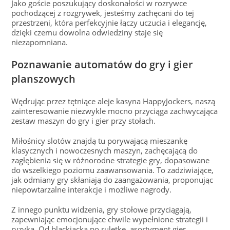
Jako goście poszukujący doskonałości w rozrywce
pochodzącej z rozgrywek, jesteśmy zachęcani do tej
przestrzeni, która perfekcyjnie łączy uczucia i elegancję,
dzięki czemu dowolna odwiedziny staje się
niezapomniana.
Poznawanie automatów do gry i gier
planszowych
Wędrując przez tętniące aleje kasyna HappyJockers, naszą
zainteresowanie niezwykle mocno przyciąga zachwycająca
zestaw maszyn do gry i gier przy stołach.
Miłośnicy slotów znajdą tu porywającą mieszankę
klasycznych i nowoczesnych maszyn, zachęcającą do
zagłębienia się w różnorodne strategie gry, dopasowane
do wszelkiego poziomu zaawansowania. To zadziwiające,
jak odmiany gry skłaniają do zaangażowania, proponując
niepowtarzalne interakcje i możliwe nagrody.
Z innego punktu widzenia, gry stołowe przyciągają,
zapewniając emocjonujące chwile wypełnione strategii i
ryzyka. Od blackjacka po ruletkę, asortyment gier