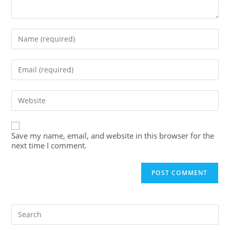
Save my name, email, and website in this browser for the
next time I comment.