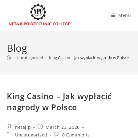
Menu
Blog
>
Uncategorized
>
King Casino – Jak wypłacić nagrody w Polsce
King Casino – Jak wypłacić
nagrody w Polsce
netajip
March 23, 2026
Uncategorized
0 Comments