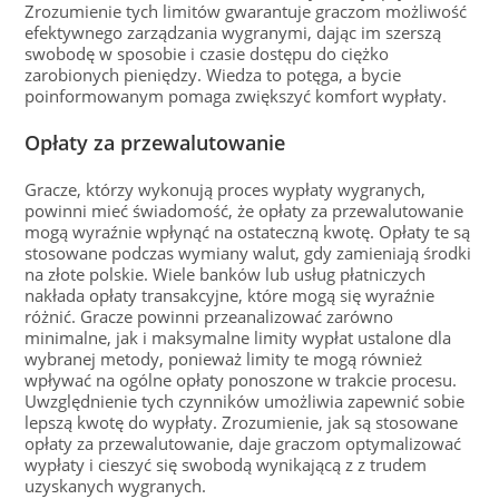
Zrozumienie tych limitów gwarantuje graczom możliwość
efektywnego zarządzania wygranymi, dając im szerszą
swobodę w sposobie i czasie dostępu do ciężko
zarobionych pieniędzy. Wiedza to potęga, a bycie
poinformowanym pomaga zwiększyć komfort wypłaty.
Opłaty za przewalutowanie
Gracze, którzy wykonują proces wypłaty wygranych,
powinni mieć świadomość, że opłaty za przewalutowanie
mogą wyraźnie wpłynąć na ostateczną kwotę. Opłaty te są
stosowane podczas wymiany walut, gdy zamieniają środki
na złote polskie. Wiele banków lub usług płatniczych
nakłada opłaty transakcyjne, które mogą się wyraźnie
różnić. Gracze powinni przeanalizować zarówno
minimalne, jak i maksymalne limity wypłat ustalone dla
wybranej metody, ponieważ limity te mogą również
wpływać na ogólne opłaty ponoszone w trakcie procesu.
Uwzględnienie tych czynników umożliwia zapewnić sobie
lepszą kwotę do wypłaty. Zrozumienie, jak są stosowane
opłaty za przewalutowanie, daje graczom optymalizować
wypłaty i cieszyć się swobodą wynikającą z z trudem
uzyskanych wygranych.