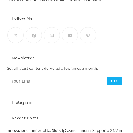
Follow Me
Newsletter
Get all latest content delivered a few times a month.
GO
Instagram
Recent Posts
Innovazione Ininterrotta: Slotsdj Casino Lancia il Supporto 24/7 in