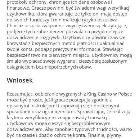
protokoły ochrony, chroniące ich dane osobowe i
finansowe. Gracze powinni być świadomi wagi weryfikacji
użytkownika, która gwarantuje, że tylko oni mają dostęp
do swoich funduszy i minimalizuje ryzyko oszustwa.
Chociaż uczucia związane z zwycięstwem są ekscytujące,
podjęcie tych zabezpieczeń pozwala na przyjemniejsze
doświadczenie rozgrywki. Użytkownicy powinni zawsze
korzystać z bezpiecznych metod płatności i uaktualniać
swoje konta, podając precyzyjne informacje. Stawiając
bezpieczeństwo na pierwszym miejscu, użytkownicy mogą
śmiało wypłacać swoje wygrane i cieszyć się zasłużonym
osiągnięciem bez niepotrzebnych obaw.
Wniosek
Reasumując, odbieranie wygranych z King Casino w Polsce
może być proste, jeśli gracze postępują zgodnie z
opisanymi instrukcjami i zapoznają się z dostępnymi
sposobami oraz ograniczeniami. Sprawdzając, że realizują
kryteria weryfikacyjne i znając zasady transakcji,
użytkownicy mogą cieszyć się bezproblemowym
doświadczeniem. Aby zapobiec typowych trudności, warto
być na czasie i dbać o ochronę konta. Finalnie, płynny