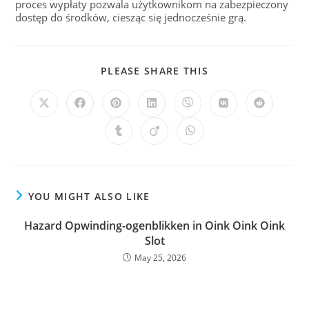
proces wypłaty pozwala użytkownikom na zabezpieczony
dostęp do środków, ciesząc się jednocześnie grą.
PLEASE SHARE THIS
YOU MIGHT ALSO LIKE
Hazard Opwinding-ogenblikken in Oink Oink Oink
Slot
May 25, 2026