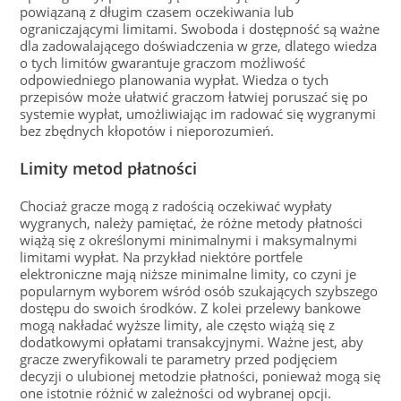
powiązaną z długim czasem oczekiwania lub
ograniczającymi limitami. Swoboda i dostępność są ważne
dla zadowalającego doświadczenia w grze, dlatego wiedza
o tych limitów gwarantuje graczom możliwość
odpowiedniego planowania wypłat. Wiedza o tych
przepisów może ułatwić graczom łatwiej poruszać się po
systemie wypłat, umożliwiając im radować się wygranymi
bez zbędnych kłopotów i nieporozumień.
Limity metod płatności
Chociaż gracze mogą z radością oczekiwać wypłaty
wygranych, należy pamiętać, że różne metody płatności
wiążą się z określonymi minimalnymi i maksymalnymi
limitami wypłat. Na przykład niektóre portfele
elektroniczne mają niższe minimalne limity, co czyni je
popularnym wyborem wśród osób szukających szybszego
dostępu do swoich środków. Z kolei przelewy bankowe
mogą nakładać wyższe limity, ale często wiążą się z
dodatkowymi opłatami transakcyjnymi. Ważne jest, aby
gracze zweryfikowali te parametry przed podjęciem
decyzji o ulubionej metodzie płatności, ponieważ mogą się
one istotnie różnić w zależności od wybranej opcji.