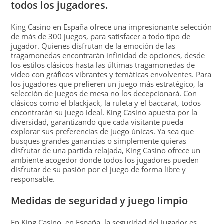
todos los jugadores.
King Casino en España ofrece una impresionante selección
de más de 300 juegos, para satisfacer a todo tipo de
jugador. Quienes disfrutan de la emoción de las
tragamonedas encontrarán infinidad de opciones, desde
los estilos clásicos hasta las últimas tragamonedas de
video con gráficos vibrantes y temáticas envolventes. Para
los jugadores que prefieren un juego más estratégico, la
selección de juegos de mesa no los decepcionará. Con
clásicos como el blackjack, la ruleta y el baccarat, todos
encontrarán su juego ideal. King Casino apuesta por la
diversidad, garantizando que cada visitante pueda
explorar sus preferencias de juego únicas. Ya sea que
busques grandes ganancias o simplemente quieras
disfrutar de una partida relajada, King Casino ofrece un
ambiente acogedor donde todos los jugadores pueden
disfrutar de su pasión por el juego de forma libre y
responsable.
Medidas de seguridad y juego limpio
En King Casino, en España, la seguridad del jugador es