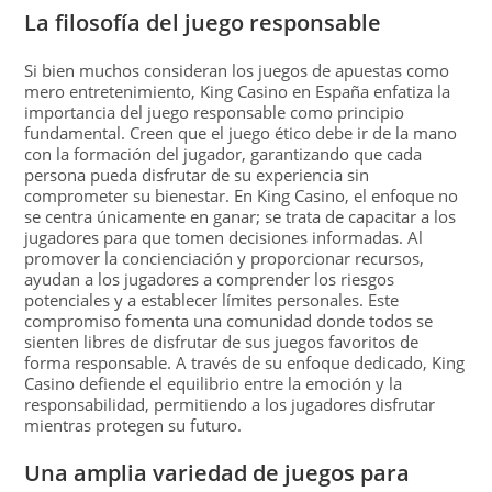
La filosofía del juego responsable
Si bien muchos consideran los juegos de apuestas como
mero entretenimiento, King Casino en España enfatiza la
importancia del juego responsable como principio
fundamental. Creen que el juego ético debe ir de la mano
con la formación del jugador, garantizando que cada
persona pueda disfrutar de su experiencia sin
comprometer su bienestar. En King Casino, el enfoque no
se centra únicamente en ganar; se trata de capacitar a los
jugadores para que tomen decisiones informadas. Al
promover la concienciación y proporcionar recursos,
ayudan a los jugadores a comprender los riesgos
potenciales y a establecer límites personales. Este
compromiso fomenta una comunidad donde todos se
sienten libres de disfrutar de sus juegos favoritos de
forma responsable. A través de su enfoque dedicado, King
Casino defiende el equilibrio entre la emoción y la
responsabilidad, permitiendo a los jugadores disfrutar
mientras protegen su futuro.
Una amplia variedad de juegos para