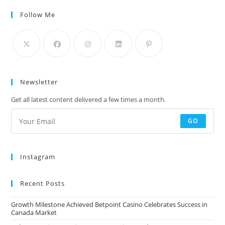
Follow Me
Newsletter
Get all latest content delivered a few times a month.
GO
Instagram
Recent Posts
Growth Milestone Achieved Betpoint Casino Celebrates Success in
Canada Market