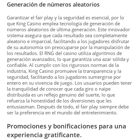
Generación de números aleatorios
Garantizar el fair play y la seguridad es esencial, por lo
que King Casino emplea tecnología de generación de
números aleatorios de última generación. Este innovador
sistema asegura que cada resultado sea completamente
aleatorio e imparcial, facilitando a los jugadores disfrutar
de su autonomía sin preocuparse por la manipulación de
los resultados. El RNG del casino utiliza algoritmos de
generación avanzados, lo que garantiza una azar sólida y
confiable. Al cumplir con los rigurosos normas de la
industria, King Casino promueve la transparencia y la
seguridad, facilitando a los jugadores sumergirse por
entero en su vivencia de juego. Los usuarios pueden tener
la tranquilidad de conocer que cada giro o naipe
distribuida es un reflejo genuino del suerte, lo que
refuerza la honestidad de los diversiones que les
entusiasman. Después de todo, el fair play siempre debe
ser la preferencia en el mundo del entretenimiento.
Promociones y bonificaciones para una
experiencia gratificante.