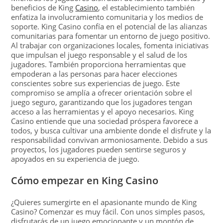
beneficios de King
Casino
, el establecimiento también
enfatiza la involucramiento comunitaria y los medios de
soporte. King Casino confía en el potencial de las alianzas
comunitarias para fomentar un entorno de juego positivo.
Al trabajar con organizaciones locales, fomenta iniciativas
que impulsan el juego responsable y el salud de los
jugadores. También proporciona herramientas que
empoderan a las personas para hacer elecciones
conscientes sobre sus experiencias de juego. Este
compromiso se amplía a ofrecer orientación sobre el
juego seguro, garantizando que los jugadores tengan
acceso a las herramientas y el apoyo necesarios. King
Casino entiende que una sociedad próspera favorece a
todos, y busca cultivar una ambiente donde el disfrute y la
responsabilidad convivan armoniosamente. Debido a sus
proyectos, los jugadores pueden sentirse seguros y
apoyados en su experiencia de juego.
Cómo empezar en King Casino
¿Quieres sumergirte en el apasionante mundo de King
Casino? Comenzar es muy fácil. Con unos simples pasos,
disfrutarás de un juego emocionante y un montón de