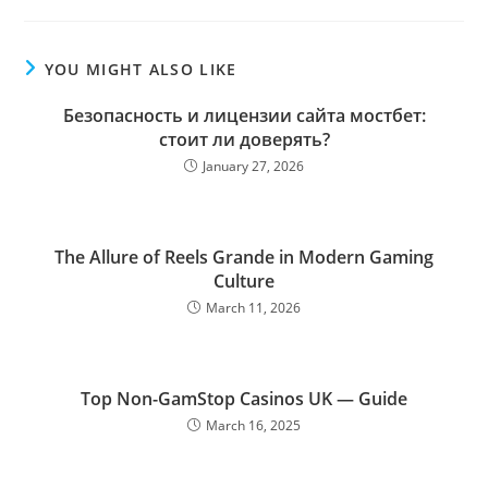
YOU MIGHT ALSO LIKE
Безопасность и лицензии сайта мостбет:
стоит ли доверять?
January 27, 2026
The Allure of Reels Grande in Modern Gaming
Culture
March 11, 2026
Top Non-GamStop Casinos UK — Guide
March 16, 2025