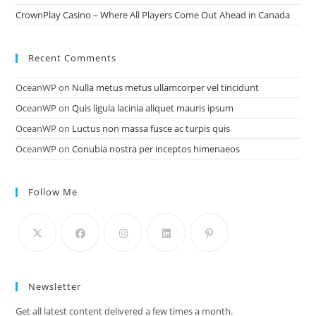
CrownPlay Casino – Where All Players Come Out Ahead in Canada
Recent Comments
OceanWP
on
Nulla metus metus ullamcorper vel tincidunt
OceanWP
on
Quis ligula lacinia aliquet mauris ipsum
OceanWP
on
Luctus non massa fusce ac turpis quis
OceanWP
on
Conubia nostra per inceptos himenaeos
Follow Me
Newsletter
Get all latest content delivered a few times a month.