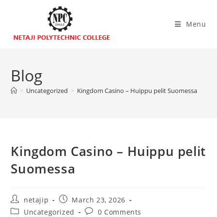
Menu
Blog
>
Uncategorized
>
Kingdom Casino – Huippu pelit Suomessa
Kingdom Casino – Huippu pelit
Suomessa
netajip
March 23, 2026
Uncategorized
0 Comments