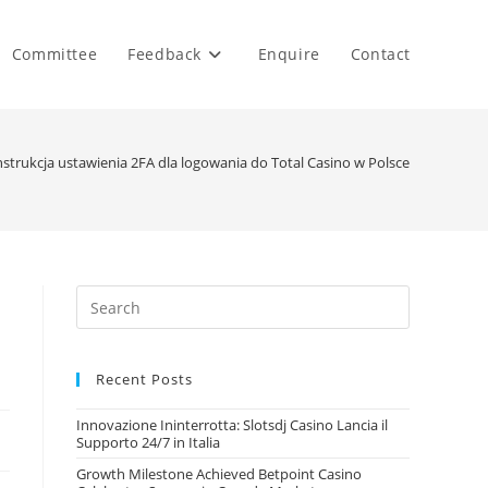
Committee
Feedback
Enquire
Contact
strukcja ustawienia 2FA dla logowania do Total Casino w Polsce
Recent Posts
Innovazione Ininterrotta: Slotsdj Casino Lancia il
Supporto 24/7 in Italia
Growth Milestone Achieved Betpoint Casino