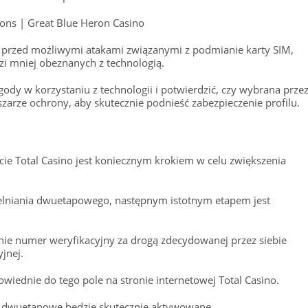
one przed możliwymi atakami związanymi z podmianie karty SIM,
zi mniej obeznanych z technologią.
dy w korzystaniu z technologii i potwierdzić, czy wybrana prze
arze ochrony, aby skutecznie podnieść zabezpieczenie profilu.
ie Total Casino jest koniecznym krokiem w celu zwiększenia
telniania dwuetapowego, następnym istotnym etapem jest
nie numer weryfikacyjny za drogą zdecydowanej przez siebie
jnej.
wiednie do tego pole na stronie internetowej Total Casino.
a dwuetapowe będzie skutecznie aktywowane.