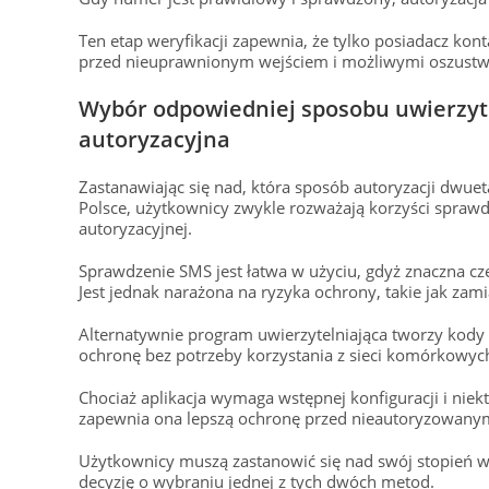
Ten etap weryfikacji zapewnia, że tylko posiadacz kon
przed nieuprawnionym wejściem i możliwymi oszust
Wybór odpowiedniej sposobu uwierzyt
autoryzacyjna
Zastanawiając się nad, która sposób autoryzacji dwue
Polsce, użytkownicy zwykle rozważają korzyści spraw
autoryzacyjnej.
Sprawdzenie SMS jest łatwa w użyciu, gdyż znaczna c
Jest jednak narażona na ryzyka ochrony, takie jak zami
Alternatywnie program uwierzytelniająca tworzy kody 
ochronę bez potrzeby korzystania z sieci komórkowyc
Chociaż aplikacja wymaga wstępnej konfiguracji i niek
zapewnia ona lepszą ochronę przed nieautoryzowany
Użytkownicy muszą zastanowić się nad swój stopień w
decyzję o wybraniu jednej z tych dwóch metod.