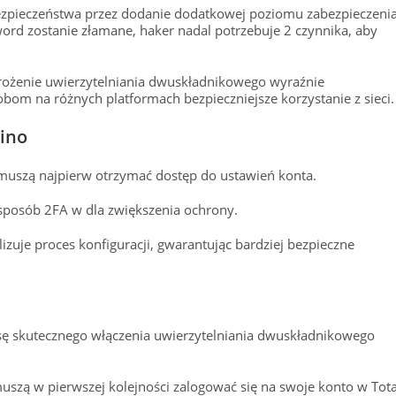
bezpieczeństwa przez dodanie dodatkowej poziomu zabezpieczeni
rd zostanie złamane, haker nadal potrzebuje 2 czynnika, aby
drożenie uwierzytelniania dwuskładnikowego wyraźnie
bom na różnych platformach bezpieczniejsze korzystanie z sieci.
sino
 muszą najpierw otrzymać dostęp do ustawień konta.
sposób 2FA w dla zwiększenia ochrony.
izuje proces konfiguracji, gwarantując bardziej bezpieczne
ę skutecznego włączenia uwierzytelniania dwuskładnikowego
szą w pierwszej kolejności zalogować się na swoje konto w Tota