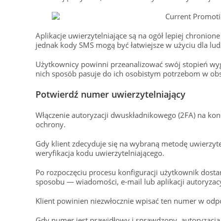
Aplikacje uwierzytelniające są na ogół lepiej chroni
jednak kody SMS mogą być łatwiejsze w użyciu dla lud
Użytkownicy powinni przeanalizować swój stopień wygo
nich sposób pasuje do ich osobistym potrzebom w obsz
Potwierdź numer uwierzytelniający
Włączenie autoryzacji dwuskładnikowego (2FA) na konc
ochrony.
Gdy klient zdecyduje się na wybraną metodę uwierzy
weryfikacja kodu uwierzytelniającego.
Po rozpoczęciu procesu konfiguracji użytkownik dosta
sposobu — wiadomości, e-mail lub aplikacji autoryzacy
Klient powinien niezwłocznie wpisać ten numer w odpo
Gdy numer jest prawidłowy i sprawdzony, autoryzacj