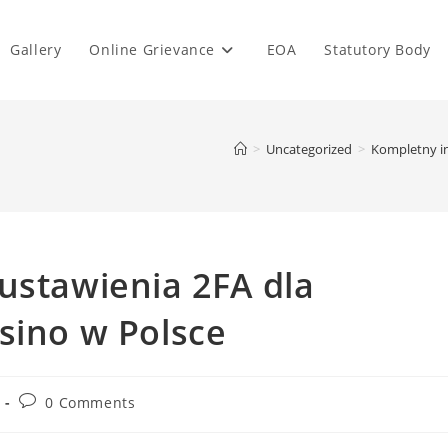
Gallery
Online Grievance
EOA
Statutory Body
>
Uncategorized
>
Kompletny in
ustawienia 2FA dla
sino w Polsce
0 Comments