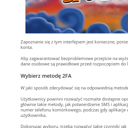
Zapoznanie się z tym interfejsem jest konieczne, pon
konta.
Aby zagwarantować bezproblemowe przejście na wyższy
dane osobowe są prawidłowe przed rozpoczęciem do k
Wybierz metodę 2FA
W jaki sposób zdecydować się na odpowiednią metodę
Użytkownicy powinni rozważyć rozmaite dostępne opcj
głównie takie metody, jak potwierdzenie SMS i aplikac
numer telefonu komórkowego, podczas gdy aplikacje u
użytkownika.
Dokonując wyboru, trzeba rozważyć takie czynniki jak