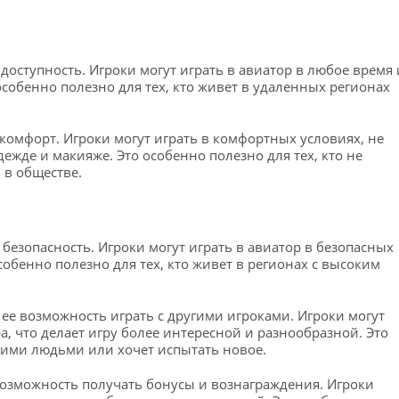
оступность. Игроки могут играть в авиатор в любое время 
о особенно полезно для тех, кто живет в удаленных регионах
омфорт. Игроки могут играть в комфортных условиях, не
дежде и макияже. Это особенно полезно для тех, кто не
 в обществе.
безопасность. Игроки могут играть в авиатор в безопасных
особенно полезно для тех, кто живет в регионах с высоким
е возможность играть с другими игроками. Игроки могут
а, что делает игру более интересной и разнообразной. Это
угими людьми или хочет испытать новое.
озможность получать бонусы и вознаграждения. Игроки