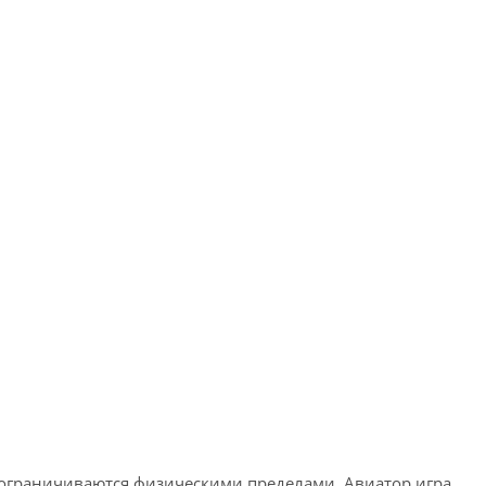
 ограничиваются физическими пределами. Авиатор игра