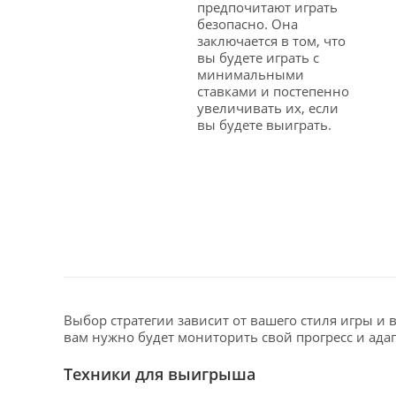
предпочитают играть
безопасно. Она
заключается в том, что
вы будете играть с
минимальными
ставками и постепенно
увеличивать их, если
вы будете выиграть.
Выбор стратегии зависит от вашего стиля игры и 
вам нужно будет мониторить свой прогресс и адап
Техники для выигрыша