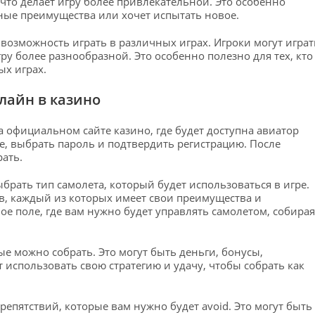
 что делает игру более привлекательной. Это особенно
ьные преимущества или хочет испытать новое.
озможность играть в различных играх. Игроки могут играт
ру более разнообразной. Это особенно полезно для тех, кто
ых играх.
нлайн в казино
а официальном сайте казино, где будет доступна авиатор
е, выбрать пароль и подтвердить регистрацию. После
рать.
ыбрать тип самолета, который будет использоваться в игре.
в, каждый из которых имеет свои преимущества и
ое поле, где вам нужно будет управлять самолетом, собирая
ые можно собрать. Это могут быть деньги, бонусы,
т использовать свою стратегию и удачу, чтобы собрать как
препятствий, которые вам нужно будет avoid. Это могут быть