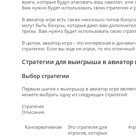
враги, которые будут атаковать ваш самолет, или
Вам нужно будет использовать свою стратегию и р
В авиатор игре есть также несколько типов бонус
могут быть бонусы, которые дают вам дополните
призы. Вам нужно будет использовать свою страт
В целом, авиатор игра – это интересная и динами
стратегию. Если вы еще не игрок, то это отличный
Стратегии для выигрыша в авиатор 
Выбор стратегии
Первым шагом к выигрышу в авиатор игре являетс
можете выбрать одну из следующих стратегий:
Стратегия
Описание
Консервативная
Это стратегия для
Агр
игроков, которые