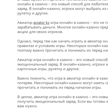
онлайн в казино – это новый способ для любител
заряд. В онлайн-казино, игроки могут выбрать из
рулетку и другие.
Авиатор
aviator kz
игра онлайн в казино – это не 
зарабатывать деньги. Многие онлайн-казино пре
акции для своих игроков.
Однако, перед тем как начать играть в авиатор 
правилах и условиях игры. Некоторые онлайн-каз
поэтому важно прочитать и понимать их перед на
Авиатор игра онлайн в казино – это новый способ
эмоциональный заряд. В онлайн-казино, игроки м
карточные игры, рулетку и другие.
Важно помнить, что игра в авиатор онлайн в каз
потерям. Некоторые онлайн-казино могут иметь с
прочитать и понимать их перед началом игры.
В целом, авиатор игра онлайн в казино – это нов
получить эмоциональный заряд. Если вы готовы к 
вам нужно.