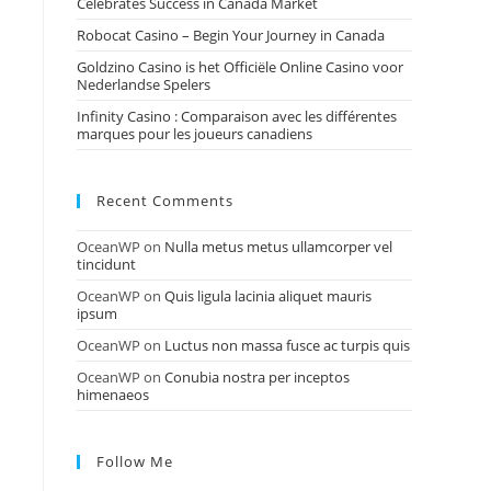
Celebrates Success in Canada Market
Robocat Casino – Begin Your Journey in Canada
Goldzino Casino is het Officiële Online Casino voor
Nederlandse Spelers
Infinity Casino : Comparaison avec les différentes
marques pour les joueurs canadiens
Recent Comments
OceanWP
on
Nulla metus metus ullamcorper vel
tincidunt
OceanWP
on
Quis ligula lacinia aliquet mauris
ipsum
OceanWP
on
Luctus non massa fusce ac turpis quis
OceanWP
on
Conubia nostra per inceptos
himenaeos
Follow Me