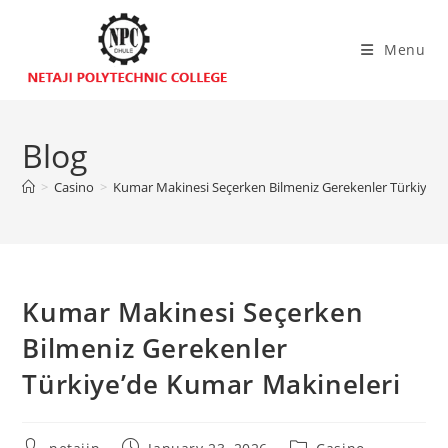
Menu
Blog
>
Casino
>
Kumar Makinesi Seçerken Bilmeniz Gerekenler Türkiye’d
Kumar Makinesi Seçerken
Bilmeniz Gerekenler
Türkiye’de Kumar Makineleri