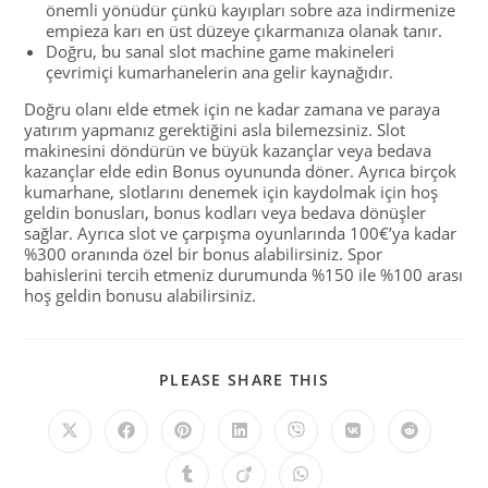
önemli yönüdür çünkü kayıpları sobre aza indirmenize
empieza karı en üst düzeye çıkarmanıza olanak tanır.
Doğru, bu sanal slot machine game makineleri
çevrimiçi kumarhanelerin ana gelir kaynağıdır.
Doğru olanı elde etmek için ne kadar zamana ve paraya
yatırım yapmanız gerektiğini asla bilemezsiniz. Slot
makinesini döndürün ve büyük kazançlar veya bedava
kazançlar elde edin Bonus oyununda döner. Ayrıca birçok
kumarhane, slotlarını denemek için kaydolmak için hoş
geldin bonusları, bonus kodları veya bedava dönüşler
sağlar. Ayrıca slot ve çarpışma oyunlarında 100€’ya kadar
%300 oranında özel bir bonus alabilirsiniz. Spor
bahislerini tercih etmeniz durumunda %150 ile %100 arası
hoş geldin bonusu alabilirsiniz.
PLEASE SHARE THIS