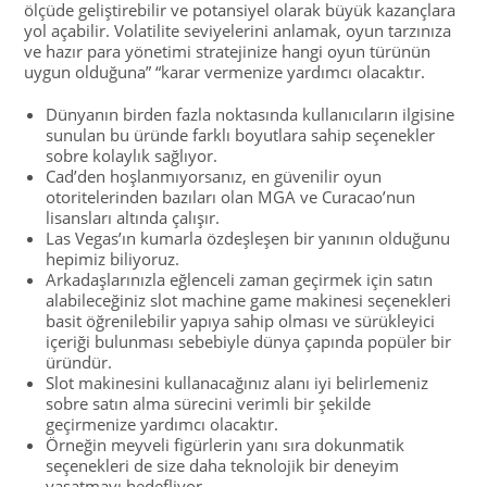
ölçüde geliştirebilir ve potansiyel olarak büyük kazançlara
yol açabilir. Volatilite seviyelerini anlamak, oyun tarzınıza
ve hazır para yönetimi stratejinize hangi oyun türünün
uygun olduğuna” “karar vermenize yardımcı olacaktır.
Dünyanın birden fazla noktasında kullanıcıların ilgisine
sunulan bu üründe farklı boyutlara sahip seçenekler
sobre kolaylık sağlıyor.
Cad’den hoşlanmıyorsanız, en güvenilir oyun
otoritelerinden bazıları olan MGA ve Curacao’nun
lisansları altında çalışır.
Las Vegas’ın kumarla özdeşleşen bir yanının olduğunu
hepimiz biliyoruz.
Arkadaşlarınızla eğlenceli zaman geçirmek için satın
alabileceğiniz slot machine game makinesi seçenekleri
basit öğrenilebilir yapıya sahip olması ve sürükleyici
içeriği bulunması sebebiyle dünya çapında popüler bir
üründür.
Slot makinesini kullanacağınız alanı iyi belirlemeniz
sobre satın alma sürecini verimli bir şekilde
geçirmenize yardımcı olacaktır.
Örneğin meyveli figürlerin yanı sıra dokunmatik
seçenekleri de size daha teknolojik bir deneyim
yaşatmayı hedefliyor.