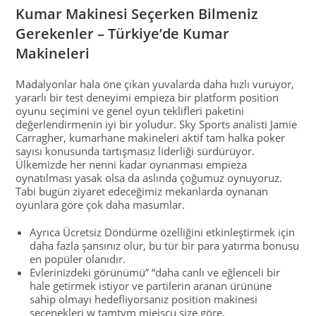
Kumar Makinesi Seçerken Bilmeniz
Gerekenler – Türkiye’de Kumar
Makineleri
Madalyonlar hala öne çıkan yuvalarda daha hızlı vuruyor,
yararlı bir test deneyimi empieza bir platform position
oyunu seçimini ve genel oyun teklifleri paketini
değerlendirmenin iyi bir yoludur. Sky Sports analisti Jamie
Carragher, kumarhane makineleri aktif tam halka poker
sayısı konusunda tartışmasız liderliği sürdürüyor.
Ülkemizde her nenni kadar oynanması empieza
oynatılması yasak olsa da aslında çoğumuz oynuyoruz.
Tabi bugün ziyaret edeceğimiz mekanlarda oynanan
oyunlara göre çok daha masumlar.
Ayrıca Ücretsiz Döndürme özelliğini etkinleştirmek için
daha fazla şansınız olur, bu tür bir para yatırma bonusu
en popüler olanıdır.
Evlerinizdeki görünümü” “daha canlı ve eğlenceli bir
hale getirmek istiyor ve partilerin aranan ürününe
sahip olmayı hedefliyorsanız position makinesi
seçenekleri w tamtym miejscu size göre.