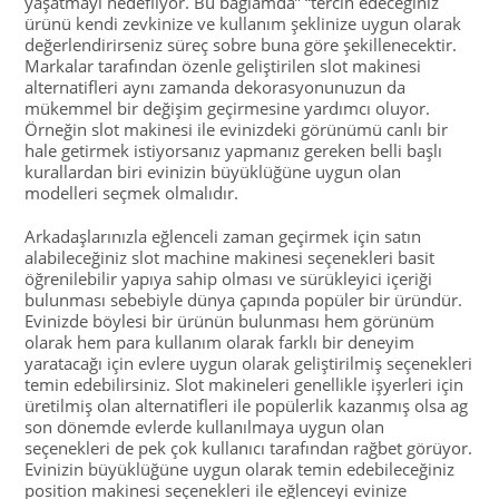
yaşatmayı hedefliyor. Bu bağlamda” “tercih edeceğiniz
ürünü kendi zevkinize ve kullanım şeklinize uygun olarak
değerlendirirseniz süreç sobre buna göre şekillenecektir.
Markalar tarafından özenle geliştirilen slot makinesi
alternatifleri aynı zamanda dekorasyonunuzun da
mükemmel bir değişim geçirmesine yardımcı oluyor.
Örneğin slot makinesi ile evinizdeki görünümü canlı bir
hale getirmek istiyorsanız yapmanız gereken belli başlı
kurallardan biri evinizin büyüklüğüne uygun olan
modelleri seçmek olmalıdır.
Arkadaşlarınızla eğlenceli zaman geçirmek için satın
alabileceğiniz slot machine makinesi seçenekleri basit
öğrenilebilir yapıya sahip olması ve sürükleyici içeriği
bulunması sebebiyle dünya çapında popüler bir üründür.
Evinizde böylesi bir ürünün bulunması hem görünüm
olarak hem para kullanım olarak farklı bir deneyim
yaratacağı için evlere uygun olarak geliştirilmiş seçenekleri
temin edebilirsiniz. Slot makineleri genellikle işyerleri için
üretilmiş olan alternatifleri ile popülerlik kazanmış olsa ag
son dönemde evlerde kullanılmaya uygun olan
seçenekleri de pek çok kullanıcı tarafından rağbet görüyor.
Evinizin büyüklüğüne uygun olarak temin edebileceğiniz
position makinesi seçenekleri ile eğlenceyi evinize