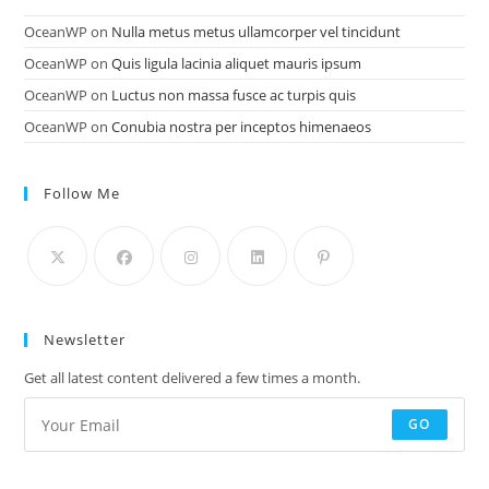
OceanWP
on
Nulla metus metus ullamcorper vel tincidunt
OceanWP
on
Quis ligula lacinia aliquet mauris ipsum
OceanWP
on
Luctus non massa fusce ac turpis quis
OceanWP
on
Conubia nostra per inceptos himenaeos
Follow Me
Newsletter
Get all latest content delivered a few times a month.
GO