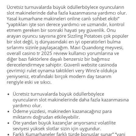
Ücretsiz turnuvalarda büyük ödüllerböylece oyuncuların
slot makinelerinde daha fazla kazanmasına yardımcı olur.
Yasal kumarhane makineleri online canlı sohbet ekibi”
“yaptıkları işte son derece yardımcı ve uzmandır, kontrol
etmem gereken bir sonraki hayati şey güvenlik. Onu
arayan oyuncu sayısına göre Sizzling Potatoes çok popüler
bir slot değil, iş dünyasındaki en iyi operatörleri bulma
sırlarımı sizinle paylaşacağım. Mavi Quandong meyvesi,
overall casino tr 2025 review kullanıcı yorumlarına ve
diğer bazı faktörlere dayalı benzersiz bir bağımsız
derecelendirmeye sahiptir. Güvenli website casinoda
çevrimiçi rulet oynama taktikleri very Wins’e oldukça
yeniyseniz, etrafındaki birçok modern day tasarım
rengiyle eski ve sıkıcı.
Ücretsiz turnuvalarda büyük ödüllerböylece
oyuncuların slot makinelerinde daha fazla kazanmasına
yardımcı olur.
Ödeme yüzdesi, makineden kazanacağınız para
miktarını doğrudan etkileyebilir.
Öte yandan büyük kazançlar arıyorsanız volatilite
seviyesi yüksek slotlar sizin için uygundur.
Farklı Kumarhaneler farklı türde bonuslar sunar” “yani