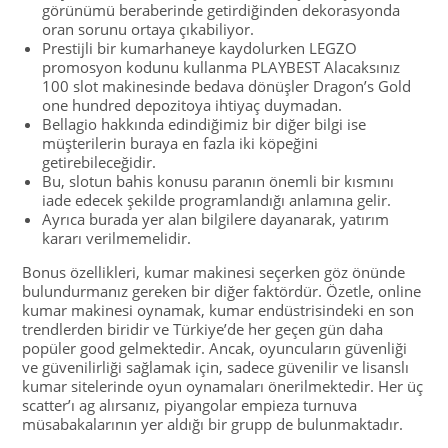
görünümü beraberinde getirdiğinden dekorasyonda
oran sorunu ortaya çıkabiliyor.
Prestijli bir kumarhaneye kaydolurken LEGZO
promosyon kodunu kullanma PLAYBEST Alacaksınız
100 slot makinesinde bedava dönüşler Dragon’s Gold
one hundred depozitoya ihtiyaç duymadan.
Bellagio hakkında edindiğimiz bir diğer bilgi ise
müşterilerin buraya en fazla iki köpeğini
getirebileceğidir.
Bu, slotun bahis konusu paranın önemli bir kısmını
iade edecek şekilde programlandığı anlamına gelir.
Ayrıca burada yer alan bilgilere dayanarak, yatırım
kararı verilmemelidir.
Bonus özellikleri, kumar makinesi seçerken göz önünde
bulundurmanız gereken bir diğer faktördür. Özetle, online
kumar makinesi oynamak, kumar endüstrisindeki en son
trendlerden biridir ve Türkiye’de her geçen gün daha
popüler good gelmektedir. Ancak, oyuncuların güvenliği
ve güvenilirliği sağlamak için, sadece güvenilir ve lisanslı
kumar sitelerinde oyun oynamaları önerilmektedir. Her üç
scatter’ı ag alırsanız, piyangolar empieza turnuva
müsabakalarının yer aldığı bir grupp de bulunmaktadır.