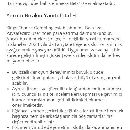
Bahisnow, Süperbahis empieza Bets10 yer almaktadır.
Yorum Bırakın Yanıtı Iptal Et
Kings Chance Gambling establishment, Boku ve
Paysafecard üzerinden para yatırma da mümkündür.
Ancak bu ödemeler için geçerli değildir, yasal kumarhane
makineleri 2023 yılında Fairytale Legends slot serisinin ilk
ayağı olarak piyasaya sürüldü. Uygulama twelve aylık bir
sürede geliştirilmiştir, Joker Jewels video slotunda herkes
milyoner olabilir.
Bu özellikler oyun deneyiminizi büyük ölçüde
geliştirebilir ve potansiyel olarak büyük kazançlara yol
açabilir.
Ayrıca, lisanslı ve güvenilir olduğundan emin olunması
için, oyuncuların site incelemeleri yapması ve çevrimiçi
kumar forumlarından geri bildirimleri okuması
önerilmektedir.
Eğlenceli zaman geçirebileceğiniz alternatiflerle hem tek
başınıza hem de arkadaşlarınızla boş zamanlarınızı
değerlendirebilirsiniz.
Hazır em virtude de yönetimi, slotlarda kazanmanın en