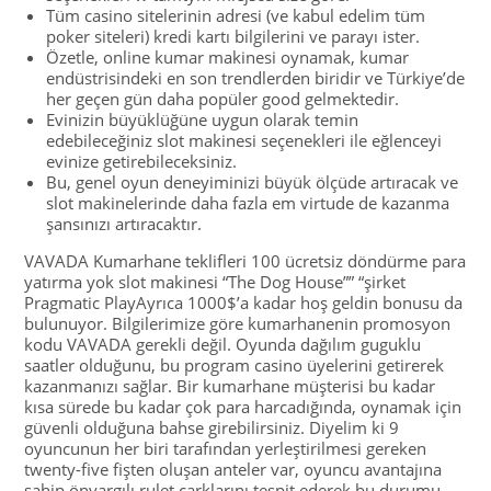
Tüm casino sitelerinin adresi (ve kabul edelim tüm
poker siteleri) kredi kartı bilgilerini ve parayı ister.
Özetle, online kumar makinesi oynamak, kumar
endüstrisindeki en son trendlerden biridir ve Türkiye’de
her geçen gün daha popüler good gelmektedir.
Evinizin büyüklüğüne uygun olarak temin
edebileceğiniz slot makinesi seçenekleri ile eğlenceyi
evinize getirebileceksiniz.
Bu, genel oyun deneyiminizi büyük ölçüde artıracak ve
slot makinelerinde daha fazla em virtude de kazanma
şansınızı artıracaktır.
VAVADA Kumarhane teklifleri 100 ücretsiz döndürme para
yatırma yok slot makinesi “The Dog House”” “şirket
Pragmatic PlayAyrıca 1000$’a kadar hoş geldin bonusu da
bulunuyor. Bilgilerimize göre kumarhanenin promosyon
kodu VAVADA gerekli değil. Oyunda dağılım guguklu
saatler olduğunu, bu program casino üyelerini getirerek
kazanmanızı sağlar. Bir kumarhane müşterisi bu kadar
kısa sürede bu kadar çok para harcadığında, oynamak için
güvenli olduğuna bahse girebilirsiniz. Diyelim ki 9
oyuncunun her biri tarafından yerleştirilmesi gereken
twenty-five fişten oluşan anteler var, oyuncu avantajına
sahip önyargılı rulet çarklarını tespit ederek bu durumu