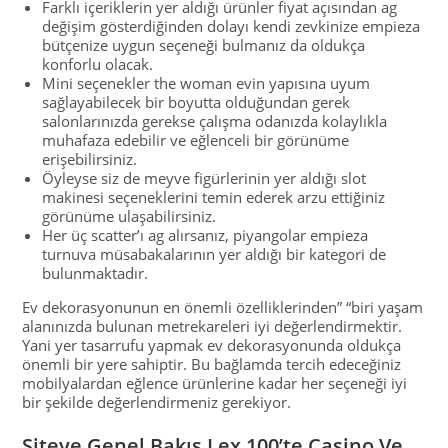
Farklı içeriklerin yer aldığı ürünler fiyat açısından ag
değişim gösterdiğinden dolayı kendi zevkinize empieza
bütçenize uygun seçeneği bulmanız da oldukça
konforlu olacak.
Mini seçenekler the woman evin yapısına uyum
sağlayabilecek bir boyutta olduğundan gerek
salonlarınızda gerekse çalışma odanızda kolaylıkla
muhafaza edebilir ve eğlenceli bir görünüme
erişebilirsiniz.
Öyleyse siz de meyve figürlerinin yer aldığı slot
makinesi seçeneklerini temin ederek arzu ettiğiniz
görünüme ulaşabilirsiniz.
Her üç scatter’ı ag alırsanız, piyangolar empieza
turnuva müsabakalarının yer aldığı bir kategori de
bulunmaktadır.
Ev dekorasyonunun en önemli özelliklerinden” “biri yaşam
alanınızda bulunan metrekareleri iyi değerlendirmektir.
Yani yer tasarrufu yapmak ev dekorasyonunda oldukça
önemli bir yere sahiptir. Bu bağlamda tercih edeceğiniz
mobilyalardan eğlence ürünlerine kadar her seçeneği iyi
bir şekilde değerlendirmeniz gerekiyor.
Siteye Genel Bakış Lex 100’te Casino Ve