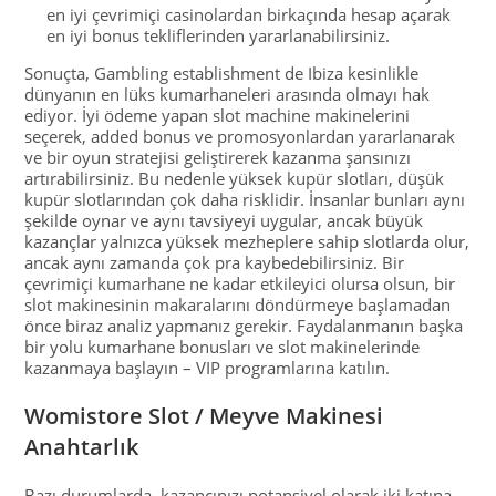
en iyi çevrimiçi casinolardan birkaçında hesap açarak
en iyi bonus tekliflerinden yararlanabilirsiniz.
Sonuçta, Gambling establishment de Ibiza kesinlikle
dünyanın en lüks kumarhaneleri arasında olmayı hak
ediyor. İyi ödeme yapan slot machine makinelerini
seçerek, added bonus ve promosyonlardan yararlanarak
ve bir oyun stratejisi geliştirerek kazanma şansınızı
artırabilirsiniz. Bu nedenle yüksek kupür slotları, düşük
kupür slotlarından çok daha risklidir. İnsanlar bunları aynı
şekilde oynar ve aynı tavsiyeyi uygular, ancak büyük
kazançlar yalnızca yüksek mezheplere sahip slotlarda olur,
ancak aynı zamanda çok pra kaybedebilirsiniz. Bir
çevrimiçi kumarhane ne kadar etkileyici olursa olsun, bir
slot makinesinin makaralarını döndürmeye başlamadan
önce biraz analiz yapmanız gerekir. Faydalanmanın başka
bir yolu kumarhane bonusları ve slot makinelerinde
kazanmaya başlayın – VIP programlarına katılın.
Womistore Slot / Meyve Makinesi
Anahtarlık
Bazı durumlarda, kazancınızı potansiyel olarak iki katına