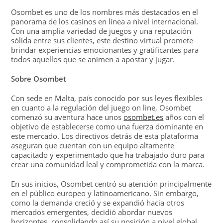
Osombet es uno de los nombres más destacados en el
panorama de los casinos en línea a nivel internacional.
Con una amplia variedad de juegos y una reputación
sólida entre sus clientes, este destino virtual promete
brindar experiencias emocionantes y gratificantes para
todos aquellos que se animen a apostar y jugar.
Sobre Osombet
Con sede en Malta, país conocido por sus leyes flexibles
en cuanto a la regulación del juego on line, Osombet
comenzó su aventura hace unos
osombet.es
años con el
objetivo de establecerse como una fuerza dominante en
este mercado. Los directivos detrás de esta plataforma
aseguran que cuentan con un equipo altamente
capacitado y experimentado que ha trabajado duro para
crear una comunidad leal y comprometida con la marca.
En sus inicios, Osombet centró su atención principalmente
en el público europeo y latinoamericano. Sin embargo,
como la demanda creció y se expandió hacia otros
mercados emergentes, decidió abordar nuevos
horizontes, consolidando así su posición a nivel global.