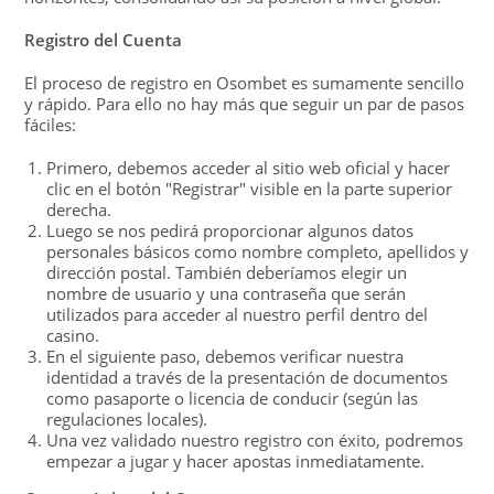
Registro del Cuenta
El proceso de registro en Osombet es sumamente sencillo
y rápido. Para ello no hay más que seguir un par de pasos
fáciles:
Primero, debemos acceder al sitio web oficial y hacer
clic en el botón "Registrar" visible en la parte superior
derecha.
Luego se nos pedirá proporcionar algunos datos
personales básicos como nombre completo, apellidos y
dirección postal. También deberíamos elegir un
nombre de usuario y una contraseña que serán
utilizados para acceder al nuestro perfil dentro del
casino.
En el siguiente paso, debemos verificar nuestra
identidad a través de la presentación de documentos
como pasaporte o licencia de conducir (según las
regulaciones locales).
Una vez validado nuestro registro con éxito, podremos
empezar a jugar y hacer apostas inmediatamente.