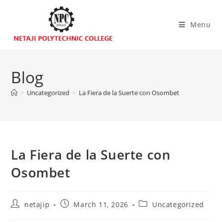
Menu
Blog
>
Uncategorized
>
La Fiera de la Suerte con Osombet
La Fiera de la Suerte con
Osombet
netajip
March 11, 2026
Uncategorized