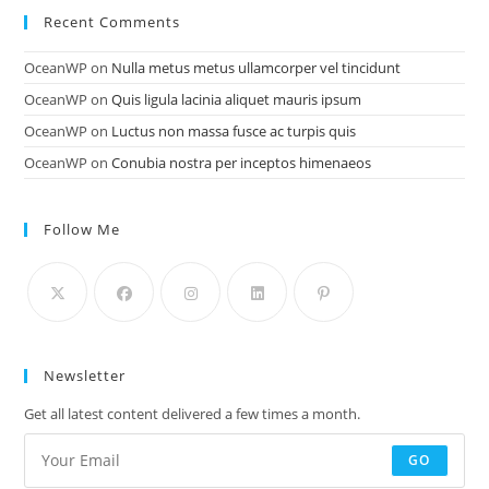
Recent Comments
OceanWP
on
Nulla metus metus ullamcorper vel tincidunt
OceanWP
on
Quis ligula lacinia aliquet mauris ipsum
OceanWP
on
Luctus non massa fusce ac turpis quis
OceanWP
on
Conubia nostra per inceptos himenaeos
Follow Me
Newsletter
Get all latest content delivered a few times a month.
GO