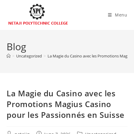
Menu
Blog
>
Uncategorized
>
La Magie du Casino avec les Promotions Magius 
La Magie du Casino avec les
Promotions Magius Casino
pour les Passionnés en Suisse