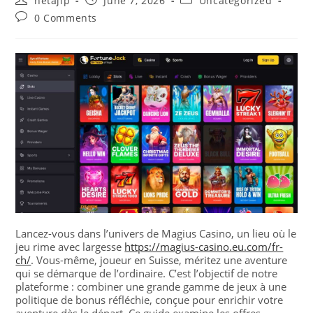
netajip
June 7, 2026
Uncategorized
0 Comments
Lancez-vous dans l’univers de Magius Casino, un lieu où le
jeu rime avec largesse
https://magius-casino.eu.com/fr-
ch/
. Vous-même, joueur en Suisse, méritez une aventure
qui se démarque de l’ordinaire. C’est l’objectif de notre
plateforme : combiner une grande gamme de jeux à une
politique de bonus réfléchie, conçue pour enrichir votre
aventure dès le départ. Ce guide examine les offres