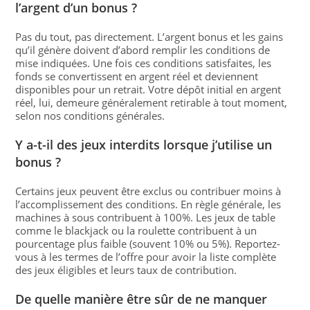
l’argent d’un bonus ?
Pas du tout, pas directement. L’argent bonus et les gains
qu’il génère doivent d’abord remplir les conditions de
mise indiquées. Une fois ces conditions satisfaites, les
fonds se convertissent en argent réel et deviennent
disponibles pour un retrait. Votre dépôt initial en argent
réel, lui, demeure généralement retirable à tout moment,
selon nos conditions générales.
Y a-t-il des jeux interdits lorsque j’utilise un
bonus ?
Certains jeux peuvent être exclus ou contribuer moins à
l’accomplissement des conditions. En règle générale, les
machines à sous contribuent à 100%. Les jeux de table
comme le blackjack ou la roulette contribuent à un
pourcentage plus faible (souvent 10% ou 5%). Reportez-
vous à les termes de l’offre pour avoir la liste complète
des jeux éligibles et leurs taux de contribution.
De quelle manière être sûr de ne manquer