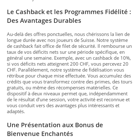
Le Cashback et les Programmes Fidélité :
Des Avantages Durables
Au-delà des offres ponctuelles, nous chérissons la lien de
longue durée avec nos joueurs de Suisse. Notre système
de cashback fait office de filet de sécurité. Il rembourse un
taux de vos déficits nets sur une période spécifique, en
général une semaine. Exemple, avec un cashback de 10%,
si vos déficits nets atteignent 200 CHF, vous percevez 20
CHF. Parallèlement, notre système de fidélisation vous
rétribue pour chaque mise effectuée. Vous accumulez des
crédits que vous transformez contre des primes, des tours
gratuits, ou même des récompenses matérielles. Ce
dispositif à deux niveaux permet que, indépendamment
de le résultat d’une session, votre activité est reconnue et
vous conduit vers des avantages plus intéressants et
adaptés.
Une Présentation aux Bonus de
Bienvenue Enchantés