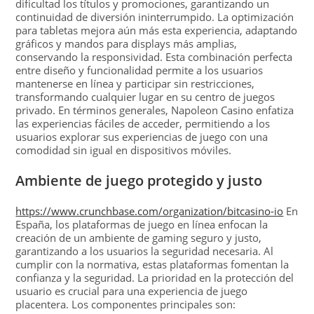
dificultad los títulos y promociones, garantizando un
continuidad de diversión ininterrumpido. La optimización
para tabletas mejora aún más esta experiencia, adaptando
gráficos y mandos para displays más amplias,
conservando la responsividad. Esta combinación perfecta
entre diseño y funcionalidad permite a los usuarios
mantenerse en línea y participar sin restricciones,
transformando cualquier lugar en su centro de juegos
privado. En términos generales, Napoleon Casino enfatiza
las experiencias fáciles de acceder, permitiendo a los
usuarios explorar sus experiencias de juego con una
comodidad sin igual en dispositivos móviles.
Ambiente de juego protegido y justo
https://www.crunchbase.com/organization/bitcasino-io
En
España, los plataformas de juego en línea enfocan la
creación de un ambiente de gaming seguro y justo,
garantizando a los usuarios la seguridad necesaria. Al
cumplir con la normativa, estas plataformas fomentan la
confianza y la seguridad. La prioridad en la protección del
usuario es crucial para una experiencia de juego
placentera. Los componentes principales son: