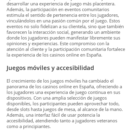
desarrollar una experiencia de juego más placentera.
Además, la participación en eventos comunitarios
estimula el sentido de pertenencia entre los jugadores,
vinculándolos en una pasión común por el juego. Estos
eventos no solo fidelizan a su clientela, sino que también
favorecen la interacción social, generando un ambiente
donde los jugadores pueden manifestar libremente sus
opiniones y experiencias. Este compromiso con la
atención al cliente y la participación comunitaria fortalece
la experiencia de los casinos online en España.
Juegos móviles y accesibilidad
El crecimiento de los juegos móviles ha cambiado el
panorama de los casinos online en España, ofreciendo a
los jugadores una experiencia de juego continua en sus
dispositivos. Con una amplia selección de juegos
disponibles, los participantes pueden aprovechar todo,
desde slots hasta juegos de mesa, al alcance de la mano.
Además, una interfaz fácil de usar potencia la
accesibilidad, atendiendo tanto a jugadores veteranos
como a principiantes.