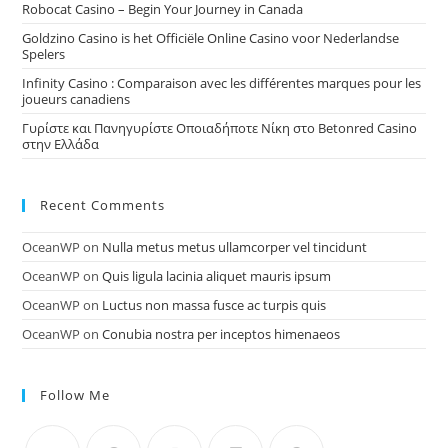
Robocat Casino – Begin Your Journey in Canada
Goldzino Casino is het Officiële Online Casino voor Nederlandse
Spelers
Infinity Casino : Comparaison avec les différentes marques pour les
joueurs canadiens
Γυρίστε και Πανηγυρίστε Οποιαδήποτε Νίκη στο Betonred Casino
στην Ελλάδα
Recent Comments
OceanWP
on
Nulla metus metus ullamcorper vel tincidunt
OceanWP
on
Quis ligula lacinia aliquet mauris ipsum
OceanWP
on
Luctus non massa fusce ac turpis quis
OceanWP
on
Conubia nostra per inceptos himenaeos
Follow Me