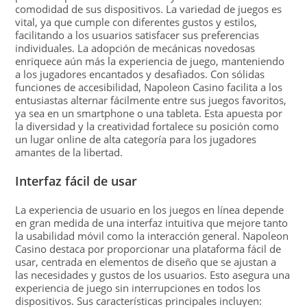
comodidad de sus dispositivos. La variedad de juegos es
vital, ya que cumple con diferentes gustos y estilos,
facilitando a los usuarios satisfacer sus preferencias
individuales. La adopción de mecánicas novedosas
enriquece aún más la experiencia de juego, manteniendo
a los jugadores encantados y desafiados. Con sólidas
funciones de accesibilidad, Napoleon Casino facilita a los
entusiastas alternar fácilmente entre sus juegos favoritos,
ya sea en un smartphone o una tableta. Esta apuesta por
la diversidad y la creatividad fortalece su posición como
un lugar online de alta categoría para los jugadores
amantes de la libertad.
Interfaz fácil de usar
La experiencia de usuario en los juegos en línea depende
en gran medida de una interfaz intuitiva que mejore tanto
la usabilidad móvil como la interacción general. Napoleon
Casino destaca por proporcionar una plataforma fácil de
usar, centrada en elementos de diseño que se ajustan a
las necesidades y gustos de los usuarios. Esto asegura una
experiencia de juego sin interrupciones en todos los
dispositivos. Sus características principales incluyen: