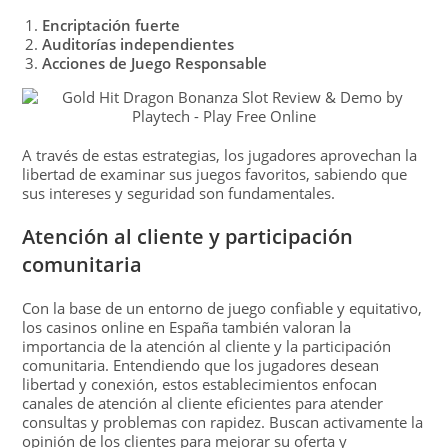
Encriptación fuerte
Auditorías independientes
Acciones de Juego Responsable
A través de estas estrategias, los jugadores aprovechan la
libertad de examinar sus juegos favoritos, sabiendo que
sus intereses y seguridad son fundamentales.
Atención al cliente y participación
comunitaria
Con la base de un entorno de juego confiable y equitativo,
los casinos online en España también valoran la
importancia de la atención al cliente y la participación
comunitaria. Entendiendo que los jugadores desean
libertad y conexión, estos establecimientos enfocan
canales de atención al cliente eficientes para atender
consultas y problemas con rapidez. Buscan activamente la
opinión de los clientes para mejorar su oferta y