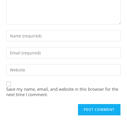
Save my name, email, and website in this browser for the
next time I comment.