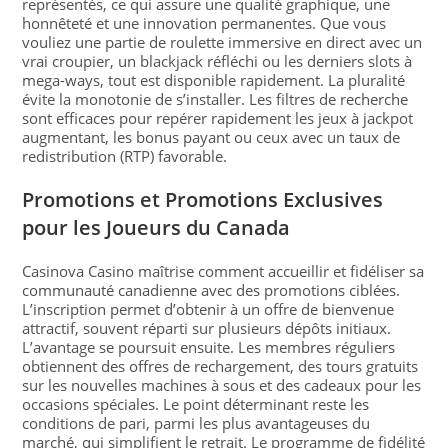
représentés, ce qui assure une qualité graphique, une
honnêteté et une innovation permanentes. Que vous
vouliez une partie de roulette immersive en direct avec un
vrai croupier, un blackjack réfléchi ou les derniers slots à
mega-ways, tout est disponible rapidement. La pluralité
évite la monotonie de s’installer. Les filtres de recherche
sont efficaces pour repérer rapidement les jeux à jackpot
augmentant, les bonus payant ou ceux avec un taux de
redistribution (RTP) favorable.
Promotions et Promotions Exclusives
pour les Joueurs du Canada
Casinova Casino maîtrise comment accueillir et fidéliser sa
communauté canadienne avec des promotions ciblées.
L’inscription permet d’obtenir à un offre de bienvenue
attractif, souvent réparti sur plusieurs dépôts initiaux.
L’avantage se poursuit ensuite. Les membres réguliers
obtiennent des offres de rechargement, des tours gratuits
sur les nouvelles machines à sous et des cadeaux pour les
occasions spéciales. Le point déterminant reste les
conditions de pari, parmi les plus avantageuses du
marché, qui simplifient le retrait. Le programme de fidélité