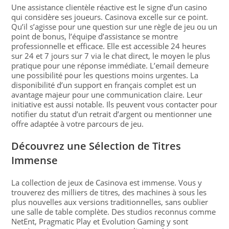
Une assistance clientèle réactive est le signe d’un casino
qui considère ses joueurs. Casinova excelle sur ce point.
Qu’il s’agisse pour une question sur une règle de jeu ou un
point de bonus, l’équipe d’assistance se montre
professionnelle et efficace. Elle est accessible 24 heures
sur 24 et 7 jours sur 7 via le chat direct, le moyen le plus
pratique pour une réponse immédiate. L’email demeure
une possibilité pour les questions moins urgentes. La
disponibilité d’un support en français complet est un
avantage majeur pour une communication claire. Leur
initiative est aussi notable. Ils peuvent vous contacter pour
notifier du statut d’un retrait d’argent ou mentionner une
offre adaptée à votre parcours de jeu.
Découvrez une Sélection de Titres
Immense
La collection de jeux de Casinova est immense. Vous y
trouverez des milliers de titres, des machines à sous les
plus nouvelles aux versions traditionnelles, sans oublier
une salle de table complète. Des studios reconnus comme
NetEnt, Pragmatic Play et Evolution Gaming y sont