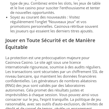
type de jeu. Combinez entre les slots, les jeux de table
et le live casino pour susciter l’enthousiasme et tenter
de nouvelles opportunités.
Soyez au courant des nouveautés : Visitez
régulièrement l’onglet “Nouveaux jeux” et vos
promotions personnelles. Casinova rétribue souvent
les joueurs qui essaient les derniers titres ajoutés.
Jouer en Toute Sécurité et de Manière
Équitable
La protection est une préoccupation majeure pour
Casinova Casino. Le site agit sous une licence
internationale rigoureuse, soumise à des audits réguliers.
Les transactions sont sécurisées par un chiffrement SSL de
niveau bancaire, qui maintient les données financières
confidentielles. Les générateurs de nombres aléatoires
(RNG) des jeux sont validés par des laboratoires
autonomes. Cela promet des résultats justes et
imprévisibles à chaque session. Vous pouvez ainsi vous
consacrer sur le jeu, l’esprit tranquille. La politique de jeu
raisonnable, avec ses outils d’auto-exclusion, de limites de
dépôt et de rappel de temps, révèle un engagement