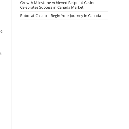
Growth Milestone Achieved Betpoint Casino
Celebrates Success in Canada Market
Robocat Casino – Begin Your Journey in Canada
se
t
s,