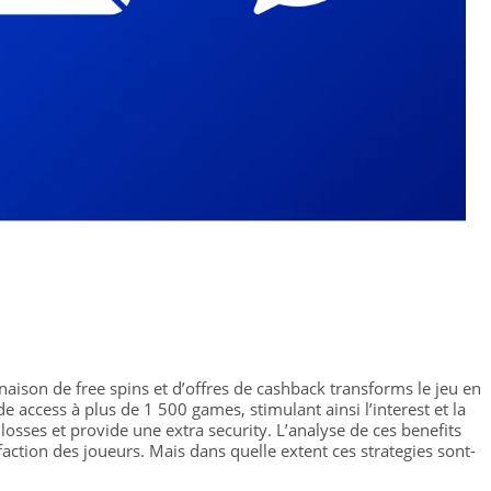
son de free spins et d’offres de cashback transforms le jeu en
de access à plus de 1 500 games, stimulant ainsi l’interest et la
osses et provide une extra security. L’analyse de ces benefits
faction des joueurs. Mais dans quelle extent ces strategies sont-