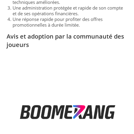
techniques améliorées.
Une administration protégée et rapide de son compte
et de ses opérations financières.
Une réponse rapide pour profiter des offres
promotionnelles à durée limitée.
Avis et adoption par la communauté des
joueurs