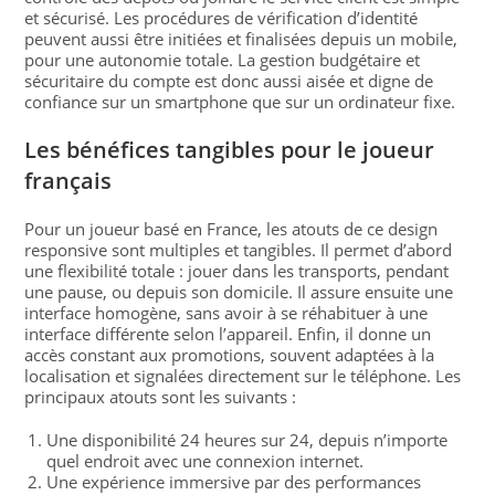
et sécurisé. Les procédures de vérification d’identité
peuvent aussi être initiées et finalisées depuis un mobile,
pour une autonomie totale. La gestion budgétaire et
sécuritaire du compte est donc aussi aisée et digne de
confiance sur un smartphone que sur un ordinateur fixe.
Les bénéfices tangibles pour le joueur
français
Pour un joueur basé en France, les atouts de ce design
responsive sont multiples et tangibles. Il permet d’abord
une flexibilité totale : jouer dans les transports, pendant
une pause, ou depuis son domicile. Il assure ensuite une
interface homogène, sans avoir à se réhabituer à une
interface différente selon l’appareil. Enfin, il donne un
accès constant aux promotions, souvent adaptées à la
localisation et signalées directement sur le téléphone. Les
principaux atouts sont les suivants :
Une disponibilité 24 heures sur 24, depuis n’importe
quel endroit avec une connexion internet.
Une expérience immersive par des performances