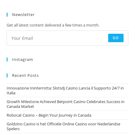
Newsletter
Get all latest content delivered a few times a month.
GO
Instagram
Recent Posts
Innovazione Ininterrotta: Slotsdj Casino Lancia il Supporto 24/7 in
Italia
Growth Milestone Achieved Betpoint Casino Celebrates Success in
Canada Market
Robocat Casino – Begin Your Journey in Canada
Goldzino Casino is het Officiële Online Casino voor Nederlandse
Spelers