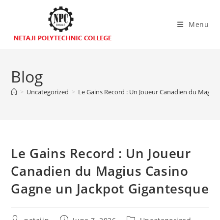
Menu
Blog
>
Uncategorized
>
Le Gains Record : Un Joueur Canadien du Magiu
Le Gains Record : Un Joueur
Canadien du Magius Casino
Gagne un Jackpot Gigantesque