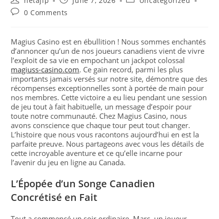
netajip
June 7, 2026
Uncategorized
0 Comments
Magius Casino est en ébullition ! Nous sommes enchantés
d’annoncer qu’un de nos joueurs canadiens vient de vivre
l’exploit de sa vie en empochant un jackpot colossal
magiuss-casino.com
. Ce gain record, parmi les plus
importants jamais versés sur notre site, démontre que des
récompenses exceptionnelles sont à portée de main pour
nos membres. Cette victoire a eu lieu pendant une session
de jeu tout à fait habituelle, un message d’espoir pour
toute notre communauté. Chez Magius Casino, nous
avons conscience que chaque tour peut tout changer.
L’histoire que nous vous racontons aujourd’hui en est la
parfaite preuve. Nous partageons avec vous les détails de
cette incroyable aventure et ce qu’elle incarne pour
l’avenir du jeu en ligne au Canada.
L’Épopée d’un Songe Canadien
Concrétisé en Fait
Tout a commencé un soir ordinaire. Marc, un joueur