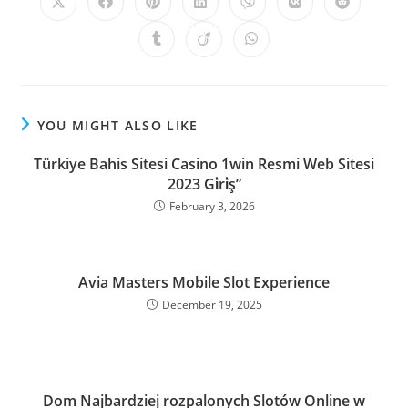
YOU MIGHT ALSO LIKE
Türkiye Bahis Sitesi Casino 1win Resmi Web Sitesi
2023 Gi̇ri̇ş”
February 3, 2026
Avia Masters Mobile Slot Experience
December 19, 2025
Dom Najbardziej rozpalonych Slotów Online w