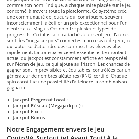
comme son nom l’indique, à chaque mise placée sur le jeu
concerné, à travers toute la plateforme. Ce système crée
une communauté de joueurs qui contribuent, souvent
inconsciemment, à édifier un prix exceptionnel pour l’un
d’entre eux. Magius Casino offre plusieurs types de
progressifs. Certains sont rattachés à un seul jeu, d’autres
sont des “mégajackpots” connectés à un réseau de jeux, ce
qui autorise d’atteindre des sommes très élevées plus
rapidement. La transparence est essentielle. Le montant
actuel du jackpot est constamment affiché en temps réel
sur l’écran de jeu, ce qui ajoute au frisson. Les chances de
gagner sont imprévisibles et équitables, contrôlées par un
générateur de nombres aléatoires (RNG) certifié. Chaque
spin constitue une possibilité d’atteindre la combinaison
gagnante.
Jackpot Progressif Local :
Jackpot Réseau (Mégajackpot) :
Jackpot Fixe :
Jackpot Bonus :
Notre Engagement envers le Jeu
Contrôlé, Surtout (et Avant Tout) À la