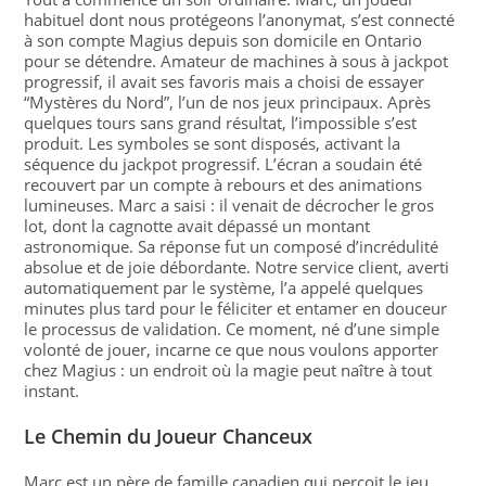
habituel dont nous protégeons l’anonymat, s’est connecté
à son compte Magius depuis son domicile en Ontario
pour se détendre. Amateur de machines à sous à jackpot
progressif, il avait ses favoris mais a choisi de essayer
“Mystères du Nord”, l’un de nos jeux principaux. Après
quelques tours sans grand résultat, l’impossible s’est
produit. Les symboles se sont disposés, activant la
séquence du jackpot progressif. L’écran a soudain été
recouvert par un compte à rebours et des animations
lumineuses. Marc a saisi : il venait de décrocher le gros
lot, dont la cagnotte avait dépassé un montant
astronomique. Sa réponse fut un composé d’incrédulité
absolue et de joie débordante. Notre service client, averti
automatiquement par le système, l’a appelé quelques
minutes plus tard pour le féliciter et entamer en douceur
le processus de validation. Ce moment, né d’une simple
volonté de jouer, incarne ce que nous voulons apporter
chez Magius : un endroit où la magie peut naître à tout
instant.
Le Chemin du Joueur Chanceux
Marc est un père de famille canadien qui perçoit le jeu