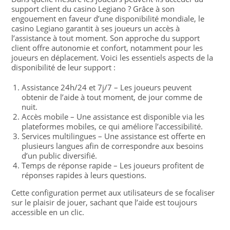
support client du casino Legiano ? Grâce à son
engouement en faveur d’une disponibilité mondiale, le
casino Legiano garantit à ses joueurs un accès à
l’assistance à tout moment. Son approche du support
client offre autonomie et confort, notamment pour les
joueurs en déplacement. Voici les essentiels aspects de la
disponibilité de leur support :
Assistance 24h/24 et 7j/7 – Les joueurs peuvent
obtenir de l’aide à tout moment, de jour comme de
nuit.
Accès mobile – Une assistance est disponible via les
plateformes mobiles, ce qui améliore l’accessibilité.
Services multilingues – Une assistance est offerte en
plusieurs langues afin de correspondre aux besoins
d’un public diversifié.
Temps de réponse rapide – Les joueurs profitent de
réponses rapides à leurs questions.
Cette configuration permet aux utilisateurs de se focaliser
sur le plaisir de jouer, sachant que l’aide est toujours
accessible en un clic.