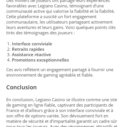
Des milliers de joueurs ont partagé leurs expériences
favorables avec Legiano Casino, témoignant d’une
communauté active qui valorise la fiabilité et la fiabilité.
Cette plateforme a suscité un fort engagement
communautaire, les utilisateurs partageant activement
leurs aventures et leurs gains. Voici quelques points clés
tirés des témoignages des joueurs :
Interface conviviale
Retraits rapides
Assistance réactive
Promotions exceptionnelles
Ces avis reflètent un engagement partagé à fournir une
environnement de gaming agréable et fiable.
Conclusion
En conclusion, Legiano Casino se illustre comme une site
de gaming en ligne fiable, captivant des participants de
France et d’ailleurs grâce à son interface conviviale et à
son offre de options variée. Son dévouement fort en
matière de sécurité et d’impartialité garantit un cadre sûr
pour tous les joueurs. Avec des récompenses attractifs et