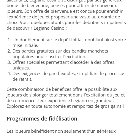
bonus de bienvenue, pensés pour attirer de nouveaux
joueurs. Son offre de bienvenue est conçue pour enrichir
l’expérience de jeu et proposer une vaste autonomie de
choix. Voici quelques atouts pour les débutants impatients
de découvrir Legiano Casino :
Un doublement sur le dépôt initial, doublant ainsi votre
mise initiale.
Des parties gratuites sur des bandits manchots
populaires pour susciter l’excitation.
Offres spéciales permettant d’accéder à des offres
uniques.
Des exigences de pari flexibles, simplifiant le processus
de retrait.
Cette combinaison de bénéfices offre la possibilité aux
joueurs de s’plonger totalement dans l’excitation du jeu et
de commencer leur expérience Legiano en grandeur.
Explorez en toute autonomie et remportez de gros gains !
Programmes de fidélisation
Les joueurs bénéficient non seulement d’un généreux