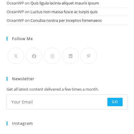
OceanWP
on
Quis ligula lacinia aliquet mauris ipsum
OceanWP
on
Luctus non massa fusce ac turpis quis
OceanWP
on
Conubia nostra per inceptos himenaeos
Follow Me
Newsletter
Get all latest content delivered a few times a month.
GO
Instagram