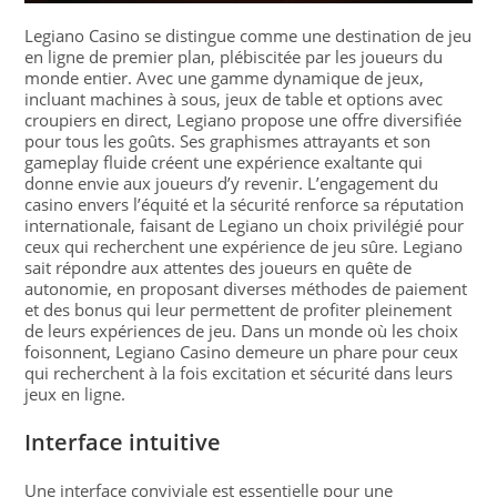
Legiano Casino se distingue comme une destination de jeu
en ligne de premier plan, plébiscitée par les joueurs du
monde entier. Avec une gamme dynamique de jeux,
incluant machines à sous, jeux de table et options avec
croupiers en direct, Legiano propose une offre diversifiée
pour tous les goûts. Ses graphismes attrayants et son
gameplay fluide créent une expérience exaltante qui
donne envie aux joueurs d’y revenir. L’engagement du
casino envers l’équité et la sécurité renforce sa réputation
internationale, faisant de Legiano un choix privilégié pour
ceux qui recherchent une expérience de jeu sûre. Legiano
sait répondre aux attentes des joueurs en quête de
autonomie, en proposant diverses méthodes de paiement
et des bonus qui leur permettent de profiter pleinement
de leurs expériences de jeu. Dans un monde où les choix
foisonnent, Legiano Casino demeure un phare pour ceux
qui recherchent à la fois excitation et sécurité dans leurs
jeux en ligne.
Interface intuitive
Une interface conviviale est essentielle pour une