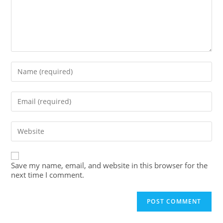
Save my name, email, and website in this browser for the
next time I comment.