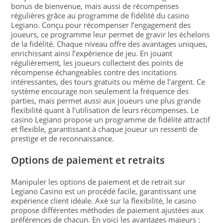
bonus de bienvenue, mais aussi de récompenses
régulières grâce au programme de fidélité du casino
Legiano. Conçu pour récompenser l’engagement des
joueurs, ce programme leur permet de gravir les échelons
de la fidélité. Chaque niveau offre des avantages uniques,
enrichissant ainsi l’expérience de jeu. En jouant
régulièrement, les joueurs collectent des points de
récompense échangeables contre des incitations
intéressantes, des tours gratuits ou même de l’argent. Ce
système encourage non seulement la fréquence des
parties, mais permet aussi aux joueurs une plus grande
flexibilité quant à l’utilisation de leurs récompenses. Le
casino Legiano propose un programme de fidélité attractif
et flexible, garantissant à chaque joueur un ressenti de
prestige et de reconnaissance.
Options de paiement et retraits
Manipuler les options de paiement et de retrait sur
Legiano Casino est un procédé facile, garantissant une
expérience client idéale. Axé sur la flexibilité, le casino
propose différentes méthodes de paiement ajustées aux
préférences de chacun. En voici les avantages majeurs :