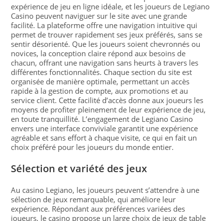
expérience de jeu en ligne idéale, et les joueurs de Legiano
Casino peuvent naviguer sur le site avec une grande
facilité. La plateforme offre une navigation intuitive qui
permet de trouver rapidement ses jeux préférés, sans se
sentir désorienté. Que les joueurs soient chevronnés ou
novices, la conception claire répond aux besoins de
chacun, offrant une navigation sans heurts à travers les
différentes fonctionnalités. Chaque section du site est
organisée de manière optimale, permettant un accès
rapide à la gestion de compte, aux promotions et au
service client. Cette facilité d’accès donne aux joueurs les
moyens de profiter pleinement de leur expérience de jeu,
en toute tranquillité. L’engagement de Legiano Casino
envers une interface conviviale garantit une expérience
agréable et sans effort à chaque visite, ce qui en fait un
choix préféré pour les joueurs du monde entier.
Sélection et variété des jeux
Au casino Legiano, les joueurs peuvent s’attendre à une
sélection de jeux remarquable, qui améliore leur
expérience. Répondant aux préférences variées des
joueurs, le casino propose un large choix de jeux de table