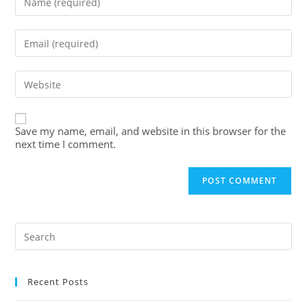
Save my name, email, and website in this browser for the
next time I comment.
Recent Posts