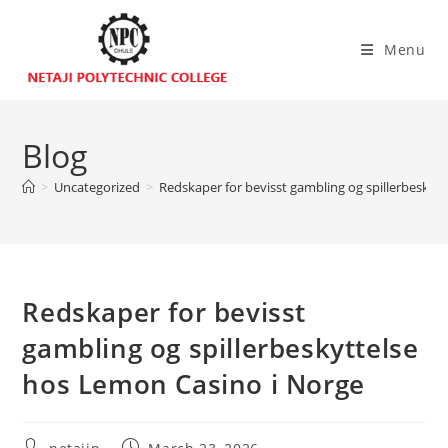
Menu
Blog
>
Uncategorized
>
Redskaper for bevisst gambling og spillerbeskyt
Redskaper for bevisst
gambling og spillerbeskyttelse
hos Lemon Casino i Norge