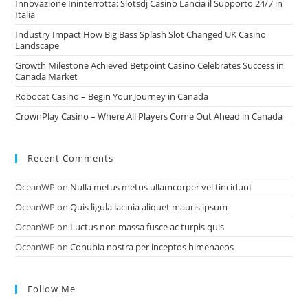
Innovazione Ininterrotta: Slotsdj Casino Lancia il Supporto 24/7 in
Italia
Industry Impact How Big Bass Splash Slot Changed UK Casino
Landscape
Growth Milestone Achieved Betpoint Casino Celebrates Success in
Canada Market
Robocat Casino – Begin Your Journey in Canada
CrownPlay Casino – Where All Players Come Out Ahead in Canada
Recent Comments
OceanWP
on
Nulla metus metus ullamcorper vel tincidunt
OceanWP
on
Quis ligula lacinia aliquet mauris ipsum
OceanWP
on
Luctus non massa fusce ac turpis quis
OceanWP
on
Conubia nostra per inceptos himenaeos
Follow Me