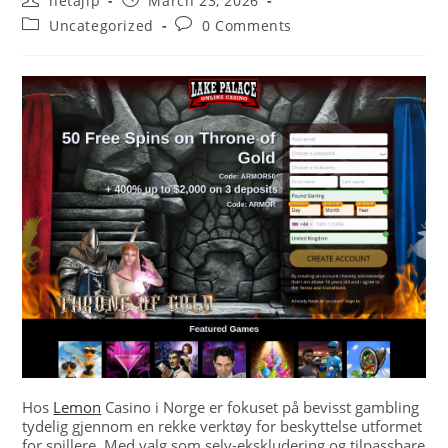
netajip
March 23, 2026
Uncategorized
0 Comments
Hos
Lemon
Casino i Norge er fokuset på bevisst gambling
tydelig gjennom en rekke verktøy for beskyttelse utformet
for spillere. Med valg som selv-ekskludering og tilpassbare