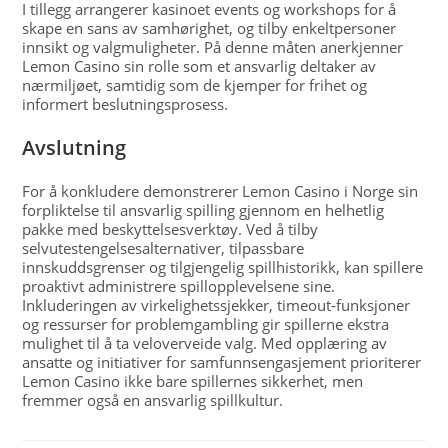
I tillegg arrangerer kasinoet events og workshops for å
skape en sans av samhørighet, og tilby enkeltpersoner
innsikt og valgmuligheter. På denne måten anerkjenner
Lemon Casino sin rolle som et ansvarlig deltaker av
nærmiljøet, samtidig som de kjemper for frihet og
informert beslutningsprosess.
Avslutning
For å konkludere demonstrerer Lemon Casino i Norge sin
forpliktelse til ansvarlig spilling gjennom en helhetlig
pakke med beskyttelsesverktøy. Ved å tilby
selvutestengelsesalternativer, tilpassbare
innskuddsgrenser og tilgjengelig spillhistorikk, kan spillere
proaktivt administrere spillopplevelsene sine.
Inkluderingen av virkelighetssjekker, timeout-funksjoner
og ressurser for problemgambling gir spillerne ekstra
mulighet til å ta veloverveide valg. Med opplæring av
ansatte og initiativer for samfunnsengasjement prioriterer
Lemon Casino ikke bare spillernes sikkerhet, men
fremmer også en ansvarlig spillkultur.