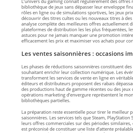
L’univers du gaming connaît régulièrement des offres 
bibliothèque de jeux sans dépasser leur enveloppe fina
rôles en ligne ou de simulations sportives, les jeux p
découvrir des titres cultes ou les nouveaux titres à de
analyse complète des meilleures offres actuellement d
plateformes de distribution les les plus fréquentées, le
astuces pour ne jamais manquer une promotion intér
efficacement les prix et maximiser vos achats pour con
Les ventes saisonnières : occasions i
Les phases de réductions saisonnières constituent des 
souhaitant enrichir leur collection numérique. Les év
transforment les services de vente en ligne en véritabl
éditeurs et distributeurs proposent des rabais dépass
des productions haut de gamme récentes ou des jeux cu
opérations marketing d’envergure représentent le mo
bibliothèques partielles.
La préparation reste essentielle pour tirer le meilleur
saisonnières. Les services tels que Steam, PlayStatio
leurs offres commerciales sur des périodes similaires
est préconisé de constituer une liste d’attente préalabl