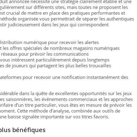
duit annoncée nécessite une stratégie clairement établie et une
gulièrement sur différents sites, mais toutes ne proposent les
 est crucial de mettre en place des pratiques performantes et
méthode organisée vous permettrait de séparer les authentiques
stir judicieusement dans les jeux qui correspondent
distribution numérique pour recevoir les alertes
ent les offres spéciales de nombreux magasins numériques
es réseaux pour prévoir les communications
ui vous intéressent particulièrement depuis longtemps
 de joueurs qui partagent les plus belles trouvailles
 plateformes pour recevoir une notification instantanément des
dérable dans la quête de excellentes opportunités sur les jeux
des saisonnières, les événements commerciaux et les approches
rifaire d’un titre particulier, vous êtes en mesure de prévoir les
 moment. Cette méthode d’analyse, combinée aux outils de
ne baisse signalée importante sur vos titres favoris.
 plus bénéfiques