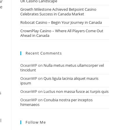
ur
UK Casino Landscape
de
Growth Milestone Achieved Betpoint Casino
Celebrates Success in Canada Market
Robocat Casino – Begin Your Journey in Canada
CrownPlay Casino – Where All Players Come Out
Ahead in Canada
Recent Comments
OceanWP
on
Nulla metus metus ullamcorper vel
tincidunt
OceanWP
on
Quis ligula lacinia aliquet mauris
ipsum
OceanWP
on
Luctus non massa fusce ac turpis quis
s
OceanWP
on
Conubia nostra per inceptos
himenaeos
l
Follow Me