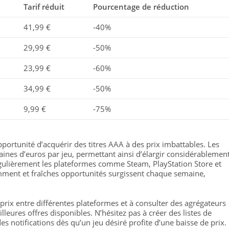
Tarif réduit
Pourcentage de réduction
41,99 €
-40%
29,99 €
-50%
23,99 €
-60%
34,99 €
-50%
9,99 €
-75%
portunité d’acquérir des titres AAA à des prix imbattables. Les
ines d’euros par jeu, permettant ainsi d’élargir considérablemen
 régulièrement les plateformes comme Steam, PlayStation Store et
mment et fraîches opportunités surgissent chaque semaine,
rix entre différentes plateformes et à consulter des agrégateurs
ures offres disponibles. N’hésitez pas à créer des listes de
s notifications dès qu’un jeu désiré profite d’une baisse de prix.