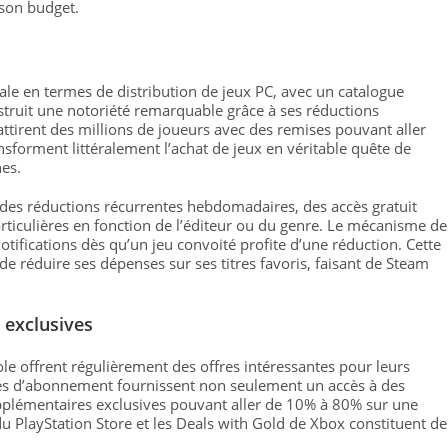
 son budget.
e en termes de distribution de jeux PC, avec un catalogue
nstruit une notoriété remarquable grâce à ses réductions
 attirent des millions de joueurs avec des remises pouvant aller
nsforment littéralement l’achat de jeux en véritable quête de
nes.
 des réductions récurrentes hebdomadaires, des accès gratuit
rticulières en fonction de l’éditeur ou du genre. Le mécanisme de
notifications dès qu’un jeu convoité profite d’une réduction. Cette
e réduire ses dépenses sur ses titres favoris, faisant de Steam
 exclusives
e offrent régulièrement des offres intéressantes pour leurs
ices d’abonnement fournissent non seulement un accès à des
pplémentaires exclusives pouvant aller de 10% à 80% sur une
 du PlayStation Store et les Deals with Gold de Xbox constituent de