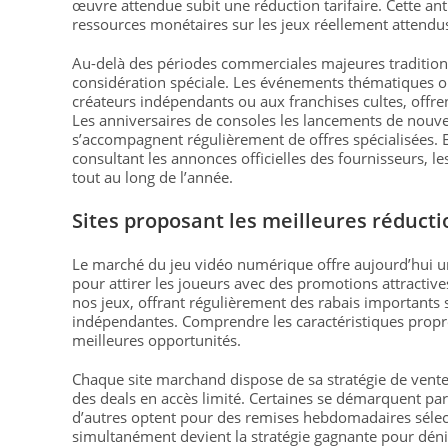
œuvre attendue subit une réduction tarifaire. Cette anti
ressources monétaires sur les jeux réellement attendus,
Au-delà des périodes commerciales majeures traditionn
considération spéciale. Les événements thématiques o
créateurs indépendants ou aux franchises cultes, offren
Les anniversaires de consoles les lancements de nouvel
s’accompagnent régulièrement de offres spécialisées. 
consultant les annonces officielles des fournisseurs, le
tout au long de l’année.
Sites proposant les meilleures réducti
Le marché du jeu vidéo numérique offre aujourd’hui une
pour attirer les joueurs avec des promotions attractive
nos jeux, offrant régulièrement des rabais importants
indépendantes. Comprendre les caractéristiques propres
meilleures opportunités.
Chaque site marchand dispose de sa stratégie de vente 
des deals en accès limité. Certaines se démarquent pa
d’autres optent pour des remises hebdomadaires sélect
simultanément devient la stratégie gagnante pour déni