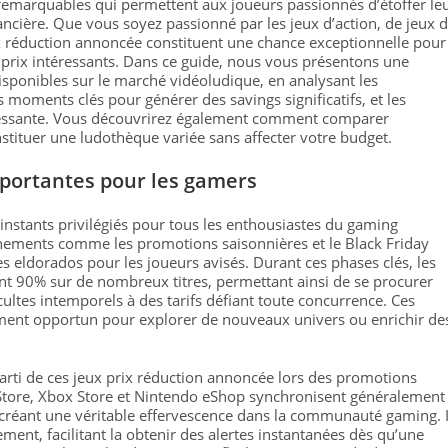
remarquables qui permettent aux joueurs passionnés d’étoffer le
ncière. Que vous soyez passionné par les jeux d’action, de jeux 
rix réduction annoncée constituent une chance exceptionnelle pour
s prix intéressants. Dans ce guide, nous vous présentons une
isponibles sur le marché vidéoludique, en analysant les
s moments clés pour générer des savings significatifs, et les
essante. Vous découvrirez également comment comparer
stituer une ludothèque variée sans affecter votre budget.
mportantes pour les gamers
instants privilégiés pour tous les enthousiastes du gaming
énements comme les promotions saisonnières et le Black Friday
es eldorados pour les joueurs avisés. Durant ces phases clés, les
ant 90% sur de nombreux titres, permettant ainsi de se procurer
ltes intemporels à des tarifs défiant toute concurrence. Ces
ment opportun pour explorer de nouveaux univers ou enrichir de
 parti de ces jeux prix réduction annoncée lors des promotions
n Store, Xbox Store et Nintendo eShop synchronisent généralement
, créant une véritable effervescence dans la communauté gaming. I
ement, facilitant la obtenir des alertes instantanées dès qu’une