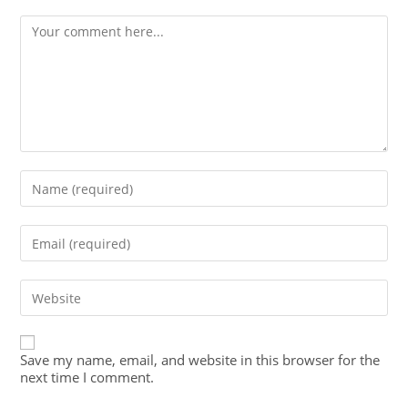
Save my name, email, and website in this browser for the
next time I comment.