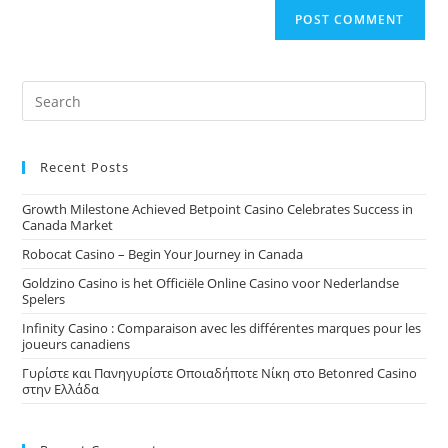
Recent Posts
Growth Milestone Achieved Betpoint Casino Celebrates Success in
Canada Market
Robocat Casino – Begin Your Journey in Canada
Goldzino Casino is het Officiële Online Casino voor Nederlandse
Spelers
Infinity Casino : Comparaison avec les différentes marques pour les
joueurs canadiens
Γυρίστε και Πανηγυρίστε Οποιαδήποτε Νίκη στο Betonred Casino
στην Ελλάδα