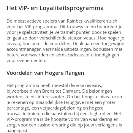
Het VIP- en Loyaliteitsprogramma
De meest actieve spelers van Rainbet kwalificeren zich
voor het VIP-programma. Dit trouwsysteem honoreert je
voor je spelactiviteit. Je verzamelt punten door te spelen
en gaat zo door verschillende statusniveaus. Hoe hoger je
niveau, hoe beter de voordelen. Denk aan een toegewijde
accountmanager, versnelde uitbetalingen, bonussen met
betere voorwaarden en soms cadeaus of uitnodigingen
voor evenementen.
Voordelen van Hogere Rangen
Het programma heeft meestal diverse niveaus,
bijvoorbeeld van Brons tot Diamant. De beloningen
worden steeds interessanter. Op het hoogste niveau kun
je rekenen op maandelijkse teruggave met een groter
percentage, een verjaardagsbeloning en hogere
transactielimieten die aansluiten bij een ‘high roller’. Het
VIP-programma is de hoogste vorm van waardering en
zorgt voor een casino-ervaring die op jouw verlangens is
aangepast.