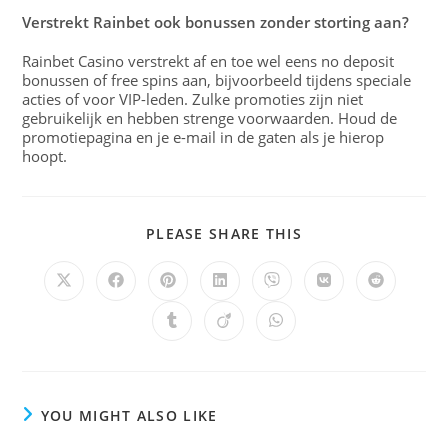
Verstrekt Rainbet ook bonussen zonder storting aan?
Rainbet Casino verstrekt af en toe wel eens no deposit
bonussen of free spins aan, bijvoorbeeld tijdens speciale
acties of voor VIP-leden. Zulke promoties zijn niet
gebruikelijk en hebben strenge voorwaarden. Houd de
promotiepagina en je e-mail in de gaten als je hierop
hoopt.
PLEASE SHARE THIS
YOU MIGHT ALSO LIKE