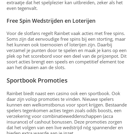
extraatje dat het spelplezier kan uitbreiden, zeker als het
even tegenvalt.
Free Spin Wedstrijden en Loterijen
Voor de slotfans regelt Rainbet vaak acties met free spins.
Soms zijn dat eenvoudige free spins bij een storting, maar
het kunnen ook toernooien of loterijen zijn. Daarbij
verzamel je punten door te spelen en maak je kans op een
plek op het scorebord voor een deel van de prijzenpot. Dit
soort acties brengt een speels en competitief element toe
aan het draaien aan de slots.
Sportbook Promoties
Rainbet biedt naast een casino ook een sportbook. Ook
daar zijn volop promoties te vinden. Nieuwe spelers
kunnen een welkomstbonus voor sport krijgen. Bestaande
spelers tegenkomen acties tegen zoals odds boosts, een
verzekering voor combinatieweddenschappen (acca
insurance) of cashout bonussen. Deze promoties zorgen
dat het volgen van een live wedstrijd nóg spannender en
bieden extra waarde aan je inzet.