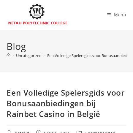
Menu
Blog
>
Uncategorized
>
Een Volledige Spelersgids voor Bonusaanbiedinge
Een Volledige Spelersgids voor
Bonusaanbiedingen bij
Rainbet Casino in België