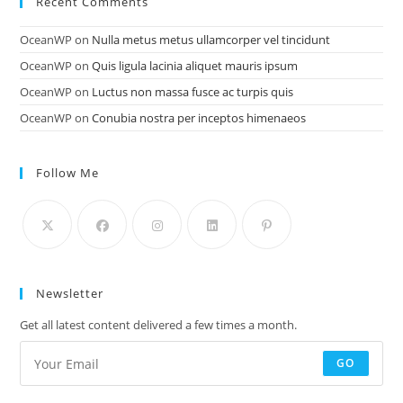
Recent Comments
OceanWP
on
Nulla metus metus ullamcorper vel tincidunt
OceanWP
on
Quis ligula lacinia aliquet mauris ipsum
OceanWP
on
Luctus non massa fusce ac turpis quis
OceanWP
on
Conubia nostra per inceptos himenaeos
Follow Me
Newsletter
Get all latest content delivered a few times a month.
GO