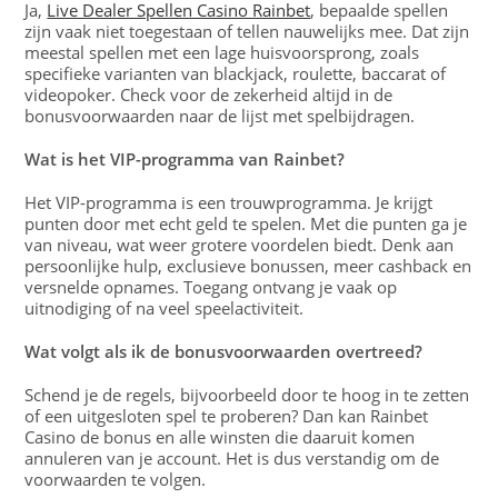
Ja,
Live Dealer Spellen Casino Rainbet
, bepaalde spellen
zijn vaak niet toegestaan of tellen nauwelijks mee. Dat zijn
meestal spellen met een lage huisvoorsprong, zoals
specifieke varianten van blackjack, roulette, baccarat of
videopoker. Check voor de zekerheid altijd in de
bonusvoorwaarden naar de lijst met spelbijdragen.
Wat is het VIP-programma van Rainbet?
Het VIP-programma is een trouwprogramma. Je krijgt
punten door met echt geld te spelen. Met die punten ga je
van niveau, wat weer grotere voordelen biedt. Denk aan
persoonlijke hulp, exclusieve bonussen, meer cashback en
versnelde opnames. Toegang ontvang je vaak op
uitnodiging of na veel speelactiviteit.
Wat volgt als ik de bonusvoorwaarden overtreed?
Schend je de regels, bijvoorbeeld door te hoog in te zetten
of een uitgesloten spel te proberen? Dan kan Rainbet
Casino de bonus en alle winsten die daaruit komen
annuleren van je account. Het is dus verstandig om de
voorwaarden te volgen.