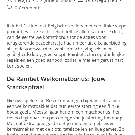
netajip
June 6, 2026
Uncategorized
0 Comments
Rainbet Casino lokt Belgische spelers met een flinke stapel
promoties. Deze gids behandelt ze allemaal met je door,
van de eerste welkomstbonus tot de acties voor
terugkerende bezoekers. Je haalt meer uit elke aanbieding
als je de voorwaarden, zoals omschrijvingseisen en
geldigheidsduur, goed snapt. Rainbet zet in op duidelijke
regels en een goed aanbod, zodat je met een gerust hart
kunt spelen.
De Rainbet Welkomstbonus: Jouw
Startkapitaal
Nieuwe spelers uit België ontvangen bij Rainbet Casino
een welkomstpakket dat hun eerste storting een flinke
boost geeft. Meestal gaat het om een matchbonus: het
casino legt daar een percentage van je storting bovenop.
Met dat extra speelgeld kunt je meteen uitgebreider
kennismaken met de slots, tafelspellen en live games. Zo
begin je met meer marge om het platform te ontdekken.