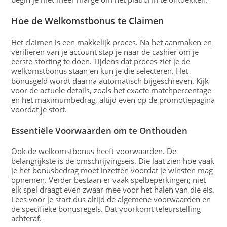
Hoe de Welkomstbonus te Claimen
Het claimen is een makkelijk proces. Na het aanmaken en
verifiëren van je account stap je naar de cashier om je
eerste storting te doen. Tijdens dat proces ziet je de
welkomstbonus staan en kun je die selecteren. Het
bonusgeld wordt daarna automatisch bijgeschreven. Kijk
voor de actuele details, zoals het exacte matchpercentage
en het maximumbedrag, altijd even op de promotiepagina
voordat je stort.
Essentiële Voorwaarden om te Onthouden
Ook de welkomstbonus heeft voorwaarden. De
belangrijkste is de omschrijvingseis. Die laat zien hoe vaak
je het bonusbedrag moet inzetten voordat je winsten mag
opnemen. Verder bestaan er vaak spelbeperkingen; niet
elk spel draagt even zwaar mee voor het halen van die eis.
Lees voor je start dus altijd de algemene voorwaarden en
de specifieke bonusregels. Dat voorkomt teleurstelling
achteraf.