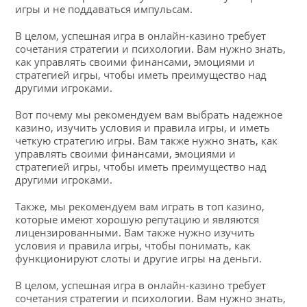
игры и не поддаваться импульсам.
В целом, успешная игра в онлайн-казино требует
сочетания стратегии и психологии. Вам нужно знать,
как управлять своими финансами, эмоциями и
стратегией игры, чтобы иметь преимущество над
другими игроками.
Вот почему мы рекомендуем вам выбрать надежное
казино, изучить условия и правила игры, и иметь
четкую стратегию игры. Вам также нужно знать, как
управлять своими финансами, эмоциями и
стратегией игры, чтобы иметь преимущество над
другими игроками.
Также, мы рекомендуем вам играть в топ казино,
которые имеют хорошую репутацию и являются
лицензированными. Вам также нужно изучить
условия и правила игры, чтобы понимать, как
функционируют слоты и другие игры на деньги.
В целом, успешная игра в онлайн-казино требует
сочетания стратегии и психологии. Вам нужно знать,