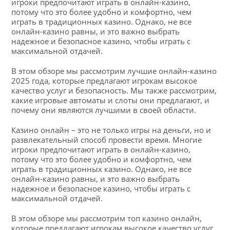
игроки предпочитают играть в онлайн-казино,
потому что это более удобно и комфортно, чем
играть в традиционных казино. Однако, не все
онлайн-казино равны, и это важно выбрать
надежное и безопасное казино, чтобы играть с
максимальной отдачей.
В этом обзоре мы рассмотрим лучшие онлайн-казино
2025 года, которые предлагают игрокам высокое
качество услуг и безопасность. Мы также рассмотрим,
какие игровые автоматы и слоты они предлагают, и
почему они являются лучшими в своей области.
Казино онлайн – это не только игры на деньги, но и
развлекательный способ провести время. Многие
игроки предпочитают играть в онлайн-казино,
потому что это более удобно и комфортно, чем
играть в традиционных казино. Однако, не все
онлайн-казино равны, и это важно выбрать
надежное и безопасное казино, чтобы играть с
максимальной отдачей.
В этом обзоре мы рассмотрим топ казино онлайн,
которые предлагают игрокам высокое качество услуг