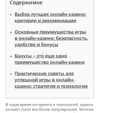
Содержимое
Выбор лучших онлайн-казино:
критерии и рекомендации
Основные преимущества игры
в онлайн-казино: безопасность,
удобство и бонусы
Бонусы – это еще одно
преимущество онлайн-казино
Практические советы для
успешной игры в онлайн-
казино: стратегия и психология
В наше время интернета и технологий, казино
онлайн стали все более популярными. Многие