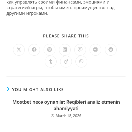
как управлять своими финансами, эмоциями и
стратегией игры, чтобы иметь преимущество над
другими игроками.
PLEASE SHARE THIS
YOU MIGHT ALSO LIKE
Mostbet necə oynanılır: Rəqibləri analiz etmənin
əhəmiyyəti
March 18, 2026