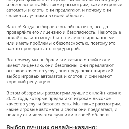
и безопасность. Мы также рассмотрим, какие игровые
автоматы и слоты они предлагают, и почему они
являются лучшими в своей области.
Важно! Когда выбираете онлайн-казино, всегда
проверяйте его лицензию и безопасность. Некоторые
онлайн-казино могут быть не лицензированными
или иметь проблемы с безопасностью, поэтому это
важно проверить это перед игрой.
Вот почему мы выбрали эти казино онлайн: они
имеют лицензию, они безопасны, они предлагают
высокое качество услуг, они предлагают широкий
выбор игровых автоматов и слотов, и они имеют
хороший репутацию.
В этом обзоре мы рассмотрим лучшие онлайн-казино
2025 года, которые предлагают игрокам высокое
качество услуг и безопасность. Мы также рассмотрим,
какие игровые автоматы и слоты они предлагают, и
почему они являются лучшими в своей области.
Выбор лучших онлайн-казино: