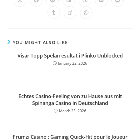
YOU MIGHT ALSO LIKE
Visar Topp Spelarresultat i Plinko Unblocked
January 22, 2026
Echtes Casino-Feeling von zu Hause aus mit
Spinanga Casino in Deutschland
March 23, 2026
Frumzi Casino : Gaming Quick‑Hit pour le Joueur