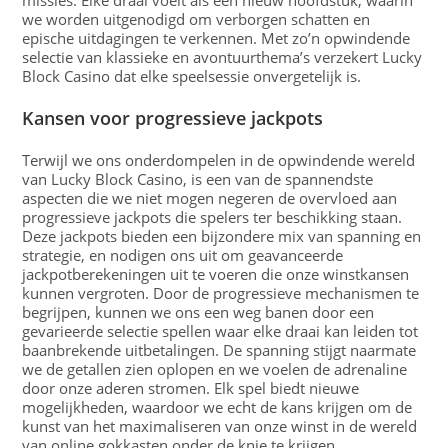
missies. Elke draai voelt als een nieuw hoofdstuk, waarin
we worden uitgenodigd om verborgen schatten en
epische uitdagingen te verkennen. Met zo’n opwindende
selectie van klassieke en avontuurthema’s verzekert Lucky
Block Casino dat elke speelsessie onvergetelijk is.
Kansen voor progressieve jackpots
Terwijl we ons onderdompelen in de opwindende wereld
van Lucky Block Casino, is een van de spannendste
aspecten die we niet mogen negeren de overvloed aan
progressieve jackpots die spelers ter beschikking staan.
Deze jackpots bieden een bijzondere mix van spanning en
strategie, en nodigen ons uit om geavanceerde
jackpotberekeningen uit te voeren die onze winstkansen
kunnen vergroten. Door de progressieve mechanismen te
begrijpen, kunnen we ons een weg banen door een
gevarieerde selectie spellen waar elke draai kan leiden tot
baanbrekende uitbetalingen. De spanning stijgt naarmate
we de getallen zien oplopen en we voelen de adrenaline
door onze aderen stromen. Elk spel biedt nieuwe
mogelijkheden, waardoor we echt de kans krijgen om de
kunst van het maximaliseren van onze winst in de wereld
van online gokkasten onder de knie te krijgen.