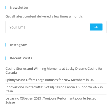
Newsletter
Get all latest content delivered a few times a month.
GO
Instagram
Recent Posts
Casino Stories and Winning Moments at Lucky Dreams Casino for
Canada
Spinnycasino Offers Large Bonuses for New Members in UK
Innovazione Ininterrotta: Slotsdj Casino Lancia il Supporto 24/7 in
Italia
Le casino X3bet en 2025 : Toujours Performant pour le Secteur
Suisse