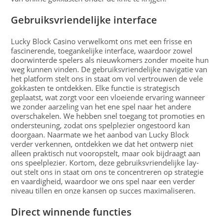
Gebruiksvriendelijke interface
Lucky Block Casino verwelkomt ons met een frisse en
fascinerende, toegankelijke interface, waardoor zowel
doorwinterde spelers als nieuwkomers zonder moeite hun
weg kunnen vinden. De gebruiksvriendelijke navigatie van
het platform stelt ons in staat om vol vertrouwen de vele
gokkasten te ontdekken. Elke functie is strategisch
geplaatst, wat zorgt voor een vloeiende ervaring wanneer
we zonder aarzeling van het ene spel naar het andere
overschakelen. We hebben snel toegang tot promoties en
ondersteuning, zodat ons spelplezier ongestoord kan
doorgaan. Naarmate we het aanbod van Lucky Block
verder verkennen, ontdekken we dat het ontwerp niet
alleen praktisch nut vooropstelt, maar ook bijdraagt aan
ons speelplezier. Kortom, deze gebruiksvriendelijke lay-
out stelt ons in staat om ons te concentreren op strategie
en vaardigheid, waardoor we ons spel naar een verder
niveau tillen en onze kansen op succes maximaliseren.
Direct winnende functies