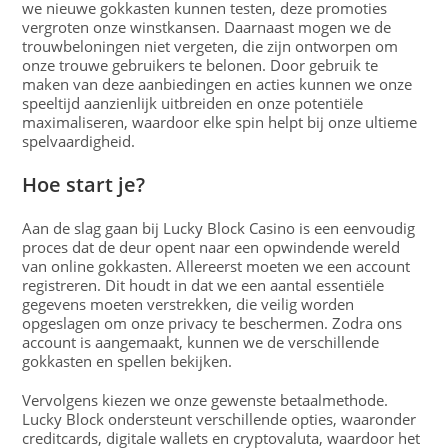
we nieuwe gokkasten kunnen testen, deze promoties
vergroten onze winstkansen. Daarnaast mogen we de
trouwbeloningen niet vergeten, die zijn ontworpen om
onze trouwe gebruikers te belonen. Door gebruik te
maken van deze aanbiedingen en acties kunnen we onze
speeltijd aanzienlijk uitbreiden en onze potentiële
maximaliseren, waardoor elke spin helpt bij onze ultieme
spelvaardigheid.
Hoe start je?
Aan de slag gaan bij Lucky Block Casino is een eenvoudig
proces dat de deur opent naar een opwindende wereld
van online gokkasten. Allereerst moeten we een account
registreren. Dit houdt in dat we een aantal essentiële
gegevens moeten verstrekken, die veilig worden
opgeslagen om onze privacy te beschermen. Zodra ons
account is aangemaakt, kunnen we de verschillende
gokkasten en spellen bekijken.
Vervolgens kiezen we onze gewenste betaalmethode.
Lucky Block ondersteunt verschillende opties, waaronder
creditcards, digitale wallets en cryptovaluta, waardoor het