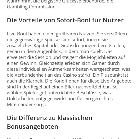
wahrnimmt die belgische Glücksspielbehörde, die
Gambling Commission.
Die Vorteile von Sofort-Boni für Nutzer
Live-Boni haben einen greifbaren Nutzen. Sie verstärken
die gegenwärtige Spielsession sofort, indem sie
zusätzliches Kapital oder Gratisdrehungen bereitstellen,
genau in dem Augenblick, in dem man spielt. Das
erweitert die Session und steigert die Möglichkeiten auf
einen Gewinn. Gleichzeitig erleben sich Gamer durch
diese individuellen Aufmerksamkeiten wertgeschätzt, was
die Verbundenheit an das Casino stärkt. Ein Pluspunkt ist
auch die Klarheit. Die Konditionen für diese Live-Angebote
sind in der Regel auf einen Blick nachvollziehbar. So
wählen Spieler gut unterrichtete Beschlüsse, was
Unklarheiten entgegenwirkt und für ein gerechtes
Miteinander sorgt.
Die Differenz zu klassischen
Bonusangeboten