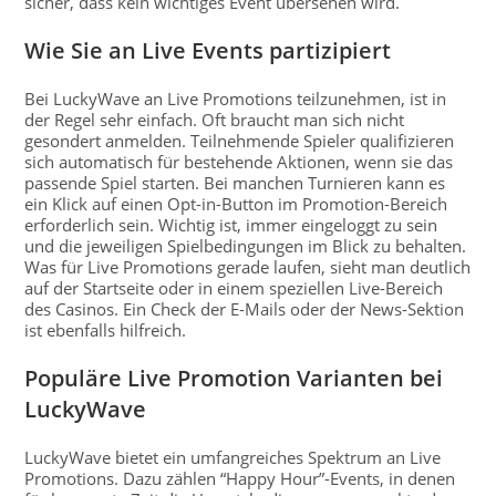
sicher, dass kein wichtiges Event übersehen wird.
Wie Sie an Live Events partizipiert
Bei LuckyWave an Live Promotions teilzunehmen, ist in
der Regel sehr einfach. Oft braucht man sich nicht
gesondert anmelden. Teilnehmende Spieler qualifizieren
sich automatisch für bestehende Aktionen, wenn sie das
passende Spiel starten. Bei manchen Turnieren kann es
ein Klick auf einen Opt-in-Button im Promotion-Bereich
erforderlich sein. Wichtig ist, immer eingeloggt zu sein
und die jeweiligen Spielbedingungen im Blick zu behalten.
Was für Live Promotions gerade laufen, sieht man deutlich
auf der Startseite oder in einem speziellen Live-Bereich
des Casinos. Ein Check der E-Mails oder der News-Sektion
ist ebenfalls hilfreich.
Populäre Live Promotion Varianten bei
LuckyWave
LuckyWave bietet ein umfangreiches Spektrum an Live
Promotions. Dazu zählen “Happy Hour”-Events, in denen