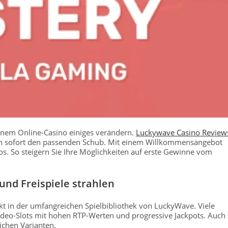
 einem Online-Casino einiges verändern.
Luckywave Casino Review
ien sofort den passenden Schub. Mit einem Willkommensangebot
s. So steigern Sie Ihre Möglichkeiten auf erste Gewinne vom
nd Freispiele strahlen
kt in der umfangreichen Spielbibliothek von LuckyWave. Viele
Video-Slots mit hohen RTP-Werten und progressive Jackpots. Auch
eichen Varianten.