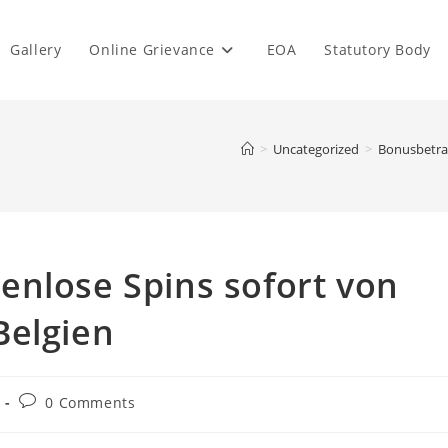
Gallery
Online Grievance
EOA
Statutory Body
>
Uncategorized
>
Bonusbetrag
enlose Spins sofort von
Belgien
0 Comments