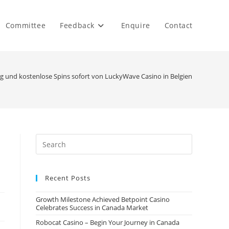
Committee
Feedback
Enquire
Contact
 und kostenlose Spins sofort von LuckyWave Casino in Belgien
Recent Posts
Growth Milestone Achieved Betpoint Casino
Celebrates Success in Canada Market
Robocat Casino – Begin Your Journey in Canada