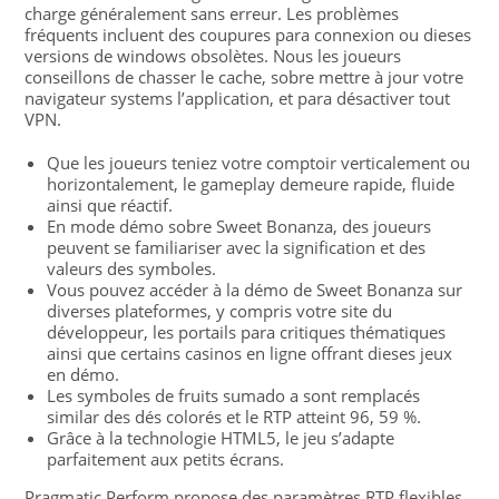
charge généralement sans erreur. Les problèmes
fréquents incluent des coupures para connexion ou dieses
versions de windows obsolètes. Nous les joueurs
conseillons de chasser le cache, sobre mettre à jour votre
navigateur systems l’application, et para désactiver tout
VPN.
Que les joueurs teniez votre comptoir verticalement ou
horizontalement, le gameplay demeure rapide, fluide
ainsi que réactif.
En mode démo sobre Sweet Bonanza, des joueurs
peuvent se familiariser avec la signification et des
valeurs des symboles.
Vous pouvez accéder à la démo de Sweet Bonanza sur
diverses plateformes, y compris votre site du
développeur, les portails para critiques thématiques
ainsi que certains casinos en ligne offrant dieses jeux
en démo.
Les symboles de fruits sumado a sont remplacés
similar des dés colorés et le RTP atteint 96, 59 %.
Grâce à la technologie HTML5, le jeu s’adapte
parfaitement aux petits écrans.
Pragmatic Perform propose des paramètres RTP flexibles,