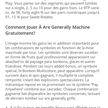
Play. Vous pariez sur des segments qui peuvent tomber
sur a single, 2, 5 ou 10 pour des gains fixes. Le RTP varie
ici, de 96, forty-eight % sur des paris numériques jusqu’à
91, 15 % pour Sweet Rotates.
Comment Jouer À Are Generally Machine
Gratuitement?
L’image montre les gains les in addition importants pour
les combinaisons de symboles en fonction de la mise
maximale par tour. Les symboles sont diverses sucettes
en forme de fruits quel professionnel apparaissent sur
attached to de paysage para bonbons, glaces et autres
friandises. Pendant ces tours added bonus, un symbole
spécial, le Bonbon Multicolore, peut apparaître. Lorsqu’il
survient dans el spin gagnant, il multiplie le complete
remporté, créant des explosions spectaculaires. La
mécanique repose en se promenant sur le système “Pay
Anywhere” combiné aux cascades. Chaque combinaison
gagnante fait disparaître les symboles concernés, laissant
de derniers tomber sur are generally grille.
À la fin ni tour, les benefits finaux sont affichés sous la