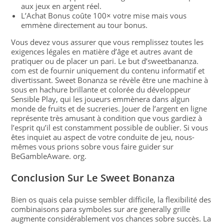
aux jeux en argent réel.
L’Achat Bonus coûte 100× votre mise mais vous
emmène directement au tour bonus.
Vous devez vous assurer que vous remplissez toutes les
exigences légales en matière d’âge et autres avant de
pratiquer ou de placer un pari. Le but d’sweetbananza.
com est de fournir uniquement du contenu informatif et
divertissant. Sweet Bonanza se révèle être une machine à
sous en hachure brillante et colorée du développeur
Sensible Play, qui les joueurs emmènera dans algun
monde de fruits et de sucreries. Jouer de l’argent en ligne
représente très amusant à condition que vous gardiez à
l’esprit qu’il est constamment possible de oublier. Si vous
êtes inquiet au aspect de votre conduite de jeu, nous-
mêmes vous prions sobre vous faire guider sur
BeGambleAware. org.
Conclusion Sur Le Sweet Bonanza
Bien os quais cela puisse sembler difficile, la flexibilité des
combinaisons para symboles sur are generally grille
augmente considérablement vos chances sobre succès. La