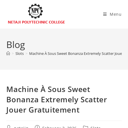
Menu
Blog
>
Slots
>
Machine À Sous Sweet Bonanza Extremely Scatter Jouer G
Machine À Sous Sweet
Bonanza Extremely Scatter
Jouer Gratuitement