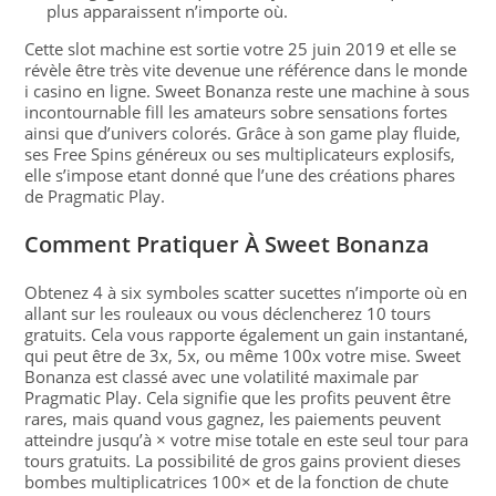
plus apparaissent n’importe où.
Cette slot machine est sortie votre 25 juin 2019 et elle se
révèle être très vite devenue une référence dans le monde
i casino en ligne. Sweet Bonanza reste une machine à sous
incontournable fill les amateurs sobre sensations fortes
ainsi que d’univers colorés. Grâce à son game play fluide,
ses Free Spins généreux ou ses multiplicateurs explosifs,
elle s’impose etant donné que l’une des créations phares
de Pragmatic Play.
Comment Pratiquer À Sweet Bonanza
Obtenez 4 à six symboles scatter sucettes n’importe où en
allant sur les rouleaux ou vous déclencherez 10 tours
gratuits. Cela vous rapporte également un gain instantané,
qui peut être de 3x, 5x, ou même 100x votre mise. Sweet
Bonanza est classé avec une volatilité maximale par
Pragmatic Play. Cela signifie que les profits peuvent être
rares, mais quand vous gagnez, les paiements peuvent
atteindre jusqu’à × votre mise totale en este seul tour para
tours gratuits. La possibilité de gros gains provient dieses
bombes multiplicatrices 100× et de la fonction de chute