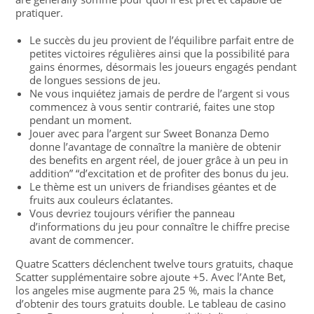
pratiquer.
Le succès du jeu provient de l’équilibre parfait entre de
petites victoires régulières ainsi que la possibilité para
gains énormes, désormais les joueurs engagés pendant
de longues sessions de jeu.
Ne vous inquiétez jamais de perdre de l’argent si vous
commencez à vous sentir contrarié, faites une stop
pendant un moment.
Jouer avec para l’argent sur Sweet Bonanza Demo
donne l’avantage de connaître la manière de obtenir
des benefits en argent réel, de jouer grâce à un peu in
addition” “d’excitation et de profiter des bonus du jeu.
Le thème est un univers de friandises géantes et de
fruits aux couleurs éclatantes.
Vous devriez toujours vérifier the panneau
d’informations du jeu pour connaître le chiffre precise
avant de commencer.
Quatre Scatters déclenchent twelve tours gratuits, chaque
Scatter supplémentaire sobre ajoute +5. Avec l’Ante Bet,
los angeles mise augmente para 25 %, mais la chance
d’obtenir des tours gratuits double. Le tableau de casino