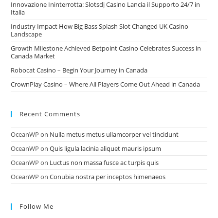
Innovazione Ininterrotta: Slotsdj Casino Lancia il Supporto 24/7 in
Italia
Industry Impact How Big Bass Splash Slot Changed UK Casino
Landscape
Growth Milestone Achieved Betpoint Casino Celebrates Success in
Canada Market
Robocat Casino – Begin Your Journey in Canada
CrownPlay Casino – Where All Players Come Out Ahead in Canada
Recent Comments
OceanWP
on
Nulla metus metus ullamcorper vel tincidunt
OceanWP
on
Quis ligula lacinia aliquet mauris ipsum
OceanWP
on
Luctus non massa fusce ac turpis quis
OceanWP
on
Conubia nostra per inceptos himenaeos
Follow Me