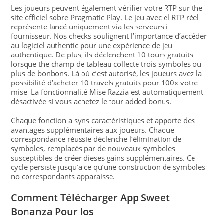
Les joueurs peuvent également vérifier votre RTP sur the
site officiel sobre Pragmatic Play. Le jeu avec el RTP réel
représente lancé uniquement via les serveurs i
fournisseur. Nos checks soulignent l’importance d’accéder
au logiciel authentic pour une expérience de jeu
authentique. De plus, ils déclenchent 10 tours gratuits
lorsque the champ de tableau collecte trois symboles ou
plus de bonbons. Là où c’est autorisé, les joueurs avez la
possibilité d’acheter 10 travels gratuits pour 100x votre
mise. La fonctionnalité Mise Razzia est automatiquement
désactivée si vous achetez le tour added bonus.
Chaque fonction a syns caractéristiques et apporte des
avantages supplémentaires aux joueurs. Chaque
correspondance réussie déclenche l’élimination de
symboles, remplacés par de nouveaux symboles
susceptibles de créer dieses gains supplémentaires. Ce
cycle persiste jusqu’à ce qu’une construction de symboles
no correspondants apparaisse.
Comment Télécharger App Sweet
Bonanza Pour Ios