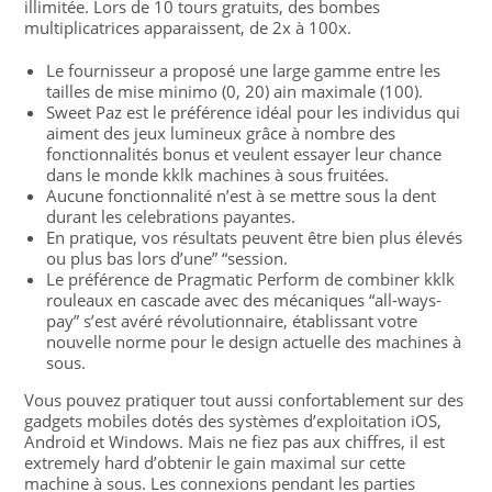
illimitée. Lors de 10 tours gratuits, des bombes
multiplicatrices apparaissent, de 2x à 100x.
Le fournisseur a proposé une large gamme entre les
tailles de mise minimo (0, 20) ain maximale (100).
Sweet Paz est le préférence idéal pour les individus qui
aiment des jeux lumineux grâce à nombre des
fonctionnalités bonus et veulent essayer leur chance
dans le monde kklk machines à sous fruitées.
Aucune fonctionnalité n’est à se mettre sous la dent
durant les celebrations payantes.
En pratique, vos résultats peuvent être bien plus élevés
ou plus bas lors d’une” “session.
Le préférence de Pragmatic Perform de combiner kklk
rouleaux en cascade avec des mécaniques “all-ways-
pay” s’est avéré révolutionnaire, établissant votre
nouvelle norme pour le design actuelle des machines à
sous.
Vous pouvez pratiquer tout aussi confortablement sur des
gadgets mobiles dotés des systèmes d’exploitation iOS,
Android et Windows. Mais ne fiez pas aux chiffres, il est
extremely hard d’obtenir le gain maximal sur cette
machine à sous. Les connexions pendant les parties