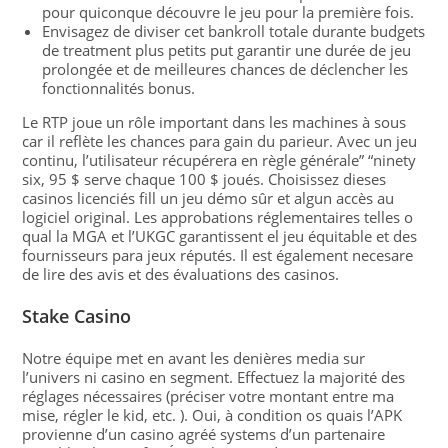
pour quiconque découvre le jeu pour la première fois.
Envisagez de diviser cet bankroll totale durante budgets
de treatment plus petits put garantir une durée de jeu
prolongée et de meilleures chances de déclencher les
fonctionnalités bonus.
Le RTP joue un rôle important dans les machines à sous
car il reflète les chances para gain du parieur. Avec un jeu
continu, l’utilisateur récupérera en règle générale” “ninety
six, 95 $ serve chaque 100 $ joués. Choisissez dieses
casinos licenciés fill un jeu démo sûr et algun accès au
logiciel original. Les approbations réglementaires telles o
qual la MGA et l’UKGC garantissent el jeu équitable et des
fournisseurs para jeux réputés. Il est également necesare
de lire des avis et des évaluations des casinos.
Stake Casino
Notre équipe met en avant les denières media sur
l’univers ni casino en segment. Effectuez la majorité des
réglages nécessaires (préciser votre montant entre ma
mise, régler le kid, etc. ). Oui, à condition os quais l’APK
provienne d’un casino agréé systems d’un partenaire