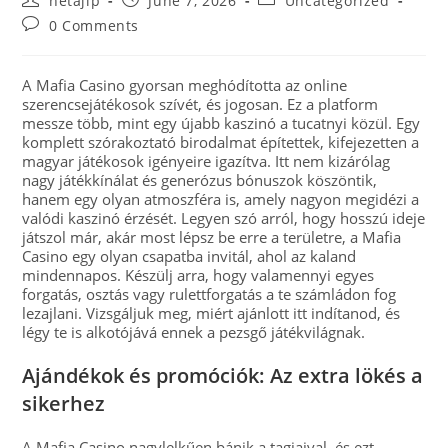
netajip
June 7, 2026
Uncategorized
0 Comments
A Mafia Casino gyorsan meghódította az online
szerencsejátékosok szívét, és jogosan. Ez a platform
messze több, mint egy újabb kaszinó a tucatnyi közül. Egy
komplett szórakoztató birodalmat építettek, kifejezetten a
magyar játékosok igényeire igazítva. Itt nem kizárólag
nagy játékkínálat és generózus bónuszok köszöntik,
hanem egy olyan atmoszféra is, amely nagyon megidézi a
valódi kaszinó érzését. Legyen szó arról, hogy hosszú ideje
játszol már, akár most lépsz be erre a területre, a Mafia
Casino egy olyan csapatba invitál, ahol az kaland
mindennapos. Készülj arra, hogy valamennyi egyes
forgatás, osztás vagy rulettforgatás a te számládon fog
lezajlani. Vizsgáljuk meg, miért ajánlott itt indítanod, és
légy te is alkotójává ennek a pezsgő játékvilágnak.
Ajándékok és promóciók: Az extra lökés a
sikerhez
A Mafia Casino nagylelkűen bánik a tagjaival, és ezt