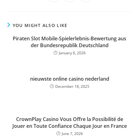
YOU MIGHT ALSO LIKE
Piraten Slot Mobile-Spielerlebnis-Bewertung aus
der Bundesrepublik Deutschland
January 6, 2026
nieuwste online casino nederland
December 18, 2025
CrownPlay Casino Vous Offre la Possibilité de
Jouer en Toute Confiance Chaque Jour en France
June 7, 2026