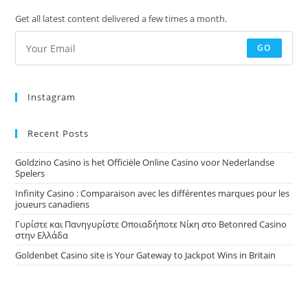
Get all latest content delivered a few times a month.
GO
Instagram
Recent Posts
Goldzino Casino is het Officiële Online Casino voor Nederlandse
Spelers
Infinity Casino : Comparaison avec les différentes marques pour les
joueurs canadiens
Γυρίστε και Πανηγυρίστε Οποιαδήποτε Νίκη στο Betonred Casino
στην Ελλάδα
Goldenbet Casino site is Your Gateway to Jackpot Wins in Britain