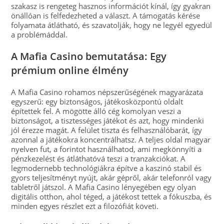
szakasz is rengeteg hasznos információt kínál, így gyakran
önállóan is felfedezheted a választ. A támogatás kérése
folyamata átlátható, és szavatolják, hogy ne legyél egyedül
a problémáddal.
A Mafia Casino bemutatása: Egy
prémium online élmény
A Mafia Casino rohamos népszerűségének magyarázata
egyszerű: egy biztonságos, játékosközpontú oldalt
építettek fel. A mögötte álló cég komolyan veszi a
biztonságot, a tisztességes játékot és azt, hogy mindenki
jól érezze magát. A felület tiszta és felhasználóbarát, így
azonnal a játékokra koncentrálhatsz. A teljes oldal magyar
nyelven fut, a forintot használhatod, ami megkönnyíti a
pénzkezelést és átláthatóvá teszi a tranzakciókat. A
legmodernebb technológiákra építve a kaszinó stabil és
gyors teljesítményt nyújt, akár gépről, akár telefonról vagy
tabletről játszol. A Mafia Casino lényegében egy olyan
digitális otthon, ahol téged, a játékost tettek a fókuszba, és
minden egyes részlet ezt a filozófiát követi.