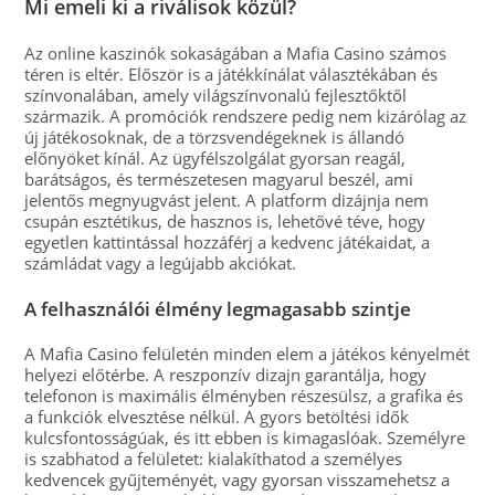
Mi emeli ki a riválisok közül?
Az online kaszinók sokaságában a Mafia Casino számos
téren is eltér. Először is a játékkínálat választékában és
színvonalában, amely világszínvonalú fejlesztőktől
származik. A promóciók rendszere pedig nem kizárólag az
új játékosoknak, de a törzsvendégeknek is állandó
előnyöket kínál. Az ügyfélszolgálat gyorsan reagál,
barátságos, és természetesen magyarul beszél, ami
jelentős megnyugvást jelent. A platform dizájnja nem
csupán esztétikus, de hasznos is, lehetővé téve, hogy
egyetlen kattintással hozzáférj a kedvenc játékaidat, a
számládat vagy a legújabb akciókat.
A felhasználói élmény legmagasabb szintje
A Mafia Casino felületén minden elem a játékos kényelmét
helyezi előtérbe. A reszponzív dizajn garantálja, hogy
telefonon is maximális élményben részesülsz, a grafika és
a funkciók elvesztése nélkül. A gyors betöltési idők
kulcsfontosságúak, és itt ebben is kimagaslóak. Személyre
is szabhatod a felületet: kialakíthatod a személyes
kedvencek gyűjteményét, vagy gyorsan visszamehetsz a