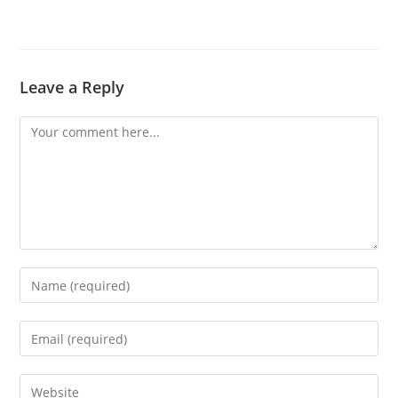
Leave a Reply