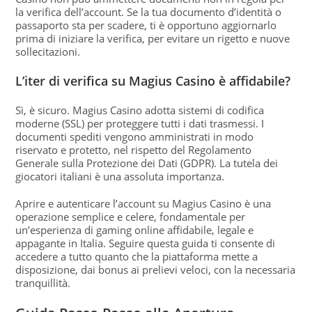
la verifica dell’account. Se la tua documento d’identità o
passaporto sta per scadere, ti è opportuno aggiornarlo
prima di iniziare la verifica, per evitare un rigetto e nuove
sollecitazioni.
L’iter di verifica su Magius Casino è affidabile?
Sì, è sicuro. Magius Casino adotta sistemi di codifica
moderne (SSL) per proteggere tutti i dati trasmessi. I
documenti spediti vengono amministrati in modo
riservato e protetto, nel rispetto del Regolamento
Generale sulla Protezione dei Dati (GDPR). La tutela dei
giocatori italiani è una assoluta importanza.
Aprire e autenticare l’account su Magius Casino è una
operazione semplice e celere, fondamentale per
un’esperienza di gaming online affidabile, legale e
appagante in Italia. Seguire questa guida ti consente di
accedere a tutto quanto che la piattaforma mette a
disposizione, dai bonus ai prelievi veloci, con la necessaria
tranquillità.