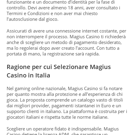
funzionante e un documento d’identità per la fase di
controllo. Devi avere almeno 18 anni, aver consultato i
Termini e Condizioni e non aver mai chiesto
l’autosclusione dal gioco.
Assicurati di avere una connessione internet costante, per
non interrompere il processo. Magius Casino ti richiederà
anche di scegliere un metodo di pagamento desiderato,
ma lo regolerai dopo aver creato l’account. Con tutto a
portata di mano, la registrazione sarà rapida.
Ragione per cui Selezionare Magius
Casino in Italia
Nel gaming online nazionale, Magius Casino si fa notare
per quanto mostra alla protezione e all’esperienza di chi
gioca. La proposta comprende un catalogo vasto di titoli
dai migliori provider, pagamenti istantanei in Euro e un
supporto clienti in italiano. La piattaforma è costruita per i
giocatori italiani e rispetta tutte le norme italiane.
Scegliere un operatore fidato è indispensabile. Magius
Casino detiene la licenza ADM, che garantisce un