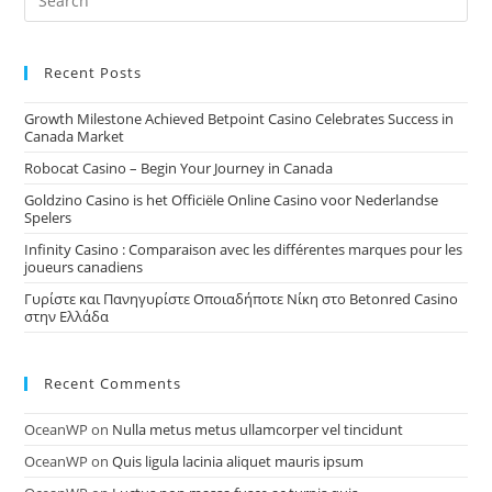
Recent Posts
Growth Milestone Achieved Betpoint Casino Celebrates Success in
Canada Market
Robocat Casino – Begin Your Journey in Canada
Goldzino Casino is het Officiële Online Casino voor Nederlandse
Spelers
Infinity Casino : Comparaison avec les différentes marques pour les
joueurs canadiens
Γυρίστε και Πανηγυρίστε Οποιαδήποτε Νίκη στο Betonred Casino
στην Ελλάδα
Recent Comments
OceanWP
on
Nulla metus metus ullamcorper vel tincidunt
OceanWP
on
Quis ligula lacinia aliquet mauris ipsum