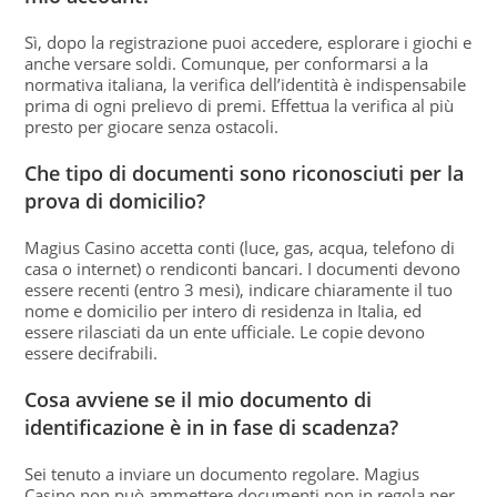
Sì, dopo la registrazione puoi accedere, esplorare i giochi e
anche versare soldi. Comunque, per conformarsi a la
normativa italiana, la verifica dell’identità è indispensabile
prima di ogni prelievo di premi. Effettua la verifica al più
presto per giocare senza ostacoli.
Che tipo di documenti sono riconosciuti per la
prova di domicilio?
Magius Casino accetta conti (luce, gas, acqua, telefono di
casa o internet) o rendiconti bancari. I documenti devono
essere recenti (entro 3 mesi), indicare chiaramente il tuo
nome e domicilio per intero di residenza in Italia, ed
essere rilasciati da un ente ufficiale. Le copie devono
essere decifrabili.
Cosa avviene se il mio documento di
identificazione è in in fase di scadenza?
Sei tenuto a inviare un documento regolare. Magius
Casino non può ammettere documenti non in regola per