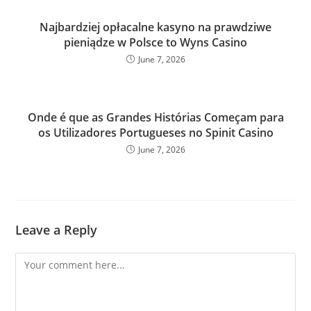
Najbardziej opłacalne kasyno na prawdziwe
pieniądze w Polsce to Wyns Casino
June 7, 2026
Onde é que as Grandes Histórias Começam para
os Utilizadores Portugueses no Spinit Casino
June 7, 2026
Leave a Reply