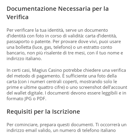
Documentazione Necessaria per la
Verifica
Per verificare la tua identità, serve un documento
d’identità con foto in corso di validità: carta d’identità,
passaporto o patente. Per provare dove vivi, puoi usare
una bolletta (luce, gas, telefono) o un estratto conto
bancario, non più risalente di tre mesi, con il tuo nome e
indirizzo italiano.
In certi casi, Magius Casino potrebbe chiedere una verifica
del metodo di pagamento. È sufficiente una foto della
carta (con i numeri centrali coperti, mostrando solo le
prime e ultime quattro cifre) o uno screenshot dell’account
del wallet digitale. I documenti devono essere leggibili e in
formato JPG o PDF.
Requisiti per la Iscrizione
Per cominciare, prepara questi documenti. Ti occorrerà un
indirizzo email valido, un numero di telefono italiano