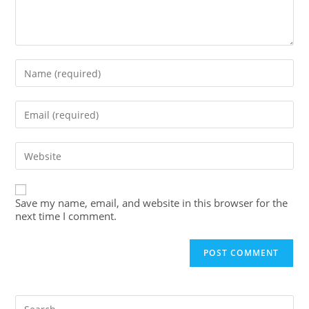
Save my name, email, and website in this browser for the
next time I comment.