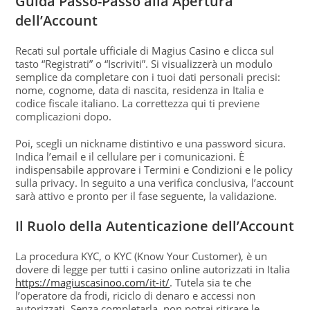
Guida Passo-Passo alla Apertura
dell’Account
Recati sul portale ufficiale di Magius Casino e clicca sul
tasto “Registrati” o “Iscriviti”. Si visualizzerà un modulo
semplice da completare con i tuoi dati personali precisi:
nome, cognome, data di nascita, residenza in Italia e
codice fiscale italiano. La correttezza qui ti previene
complicazioni dopo.
Poi, scegli un nickname distintivo e una password sicura.
Indica l’email e il cellulare per i comunicazioni. È
indispensabile approvare i Termini e Condizioni e le policy
sulla privacy. In seguito a una verifica conclusiva, l’account
sarà attivo e pronto per il fase seguente, la validazione.
Il Ruolo della Autenticazione dell’Account
La procedura KYC, o KYC (Know Your Customer), è un
dovere di legge per tutti i casino online autorizzati in Italia
https://magiuscasinoo.com/it-it/
. Tutela sia te che
l’operatore da frodi, riciclo di denaro e accessi non
autorizzati. Senza completarla, non potrai ritirare le