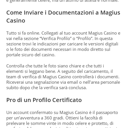
è generalmente celere, ma un attimo di attesa è normale.
Come Inviare i Documentazioni a Magius
Casino
Tutto si fa online. Collegati al tuo account Magius Casino e
vai nella sezione “Verifica Profilo” o “Profilo”. In questa
sezione trovi le indicazioni per caricare le versioni digitali
o le foto dei documenti necessari in modo diretto sul
portale sicuro del casino.
Controlla che tutte le foto siano chiare e che tutti i
elementi si leggano bene. A seguito del caricamento, il
team di verifica di Magius Casino controllerà i documenti.
Riceverai una segnalazione via email o nell’area personale
subito dopo che la verifica sarà conclusa.
Pro di un Profilo Certificato
Un account confermato su Magius Casino è il passaporto
per un’avventura a 360 gradi. Ottieni la facoltà di
prelevare le somme vinte in modo celere e protetto, di