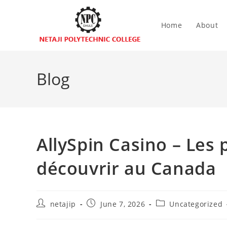
Home
About
Blog
AllySpin Casino – Les p
découvrir au Canada
netajip
June 7, 2026
Uncategorized