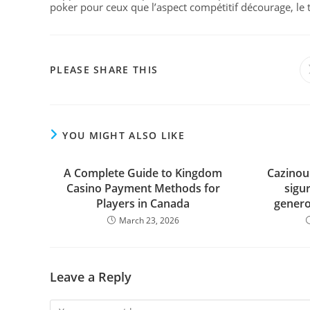
poker pour ceux que l’aspect compétitif décourage, le to
PLEASE SHARE THIS
YOU MIGHT ALSO LIKE
A Complete Guide to Kingdom
Cazinoul
Casino Payment Methods for
sigur
Players in Canada
genero
March 23, 2026
Leave a Reply