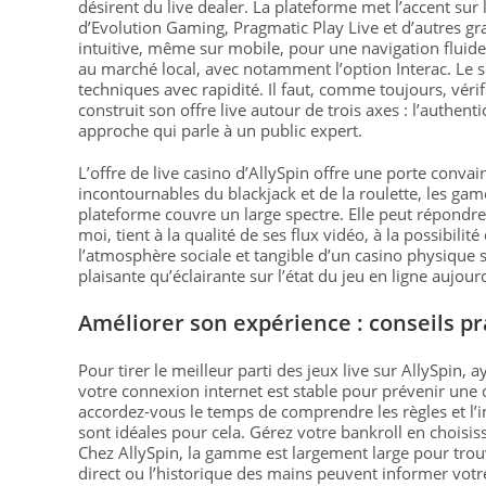
désirent du live dealer. La plateforme met l’accent sur la
d’Evolution Gaming, Pragmatic Play Live et d’autres g
intuitive, même sur mobile, pour une navigation fluide
au marché local, avec notamment l’option Interac. Le s
techniques avec rapidité. Il faut, comme toujours, vérif
construit son offre live autour de trois axes : l’authentic
approche qui parle à un public expert.
L’offre de live casino d’AllySpin offre une porte convai
incontournables du blackjack et de la roulette, les gam
plateforme couvre un large spectre. Elle peut répondre à
moi, tient à la qualité de ses flux vidéo, à la possibilit
l’atmosphère sociale et tangible d’un casino physique 
plaisante qu’éclairante sur l’état du jeu en ligne aujour
Améliorer son expérience : conseils pr
Pour tirer le meilleur parti des jeux live sur AllySpin,
votre connexion internet est stable pour prévenir une
accordez-vous le temps de comprendre les règles et l’i
sont idéales pour cela. Gérez votre bankroll en choisis
Chez AllySpin, la gamme est largement large pour trou
direct ou l’historique des mains peuvent informer votre