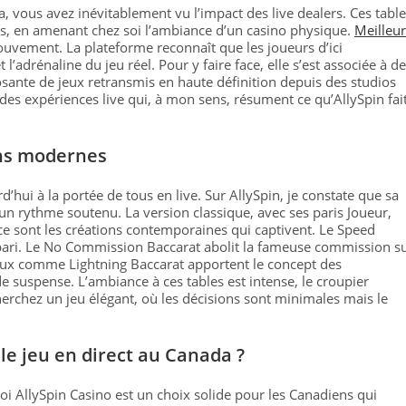
, vous avez inévitablement vu l’impact des live dealers. Ces tabl
es, en amenant chez soi l’ambiance d’un casino physique.
Meilleur
uvement. La plateforme reconnaît que les joueurs d’ici
l’adrénaline du jeu réel. Pour y faire face, elle s’est associée à d
osante de jeux retransmis en haute définition depuis des studios
 des expériences live qui, à mon sens, résument ce qu’AllySpin fai
ons modernes
d’hui à la portée de tous en live. Sur AllySpin, je constate que sa
 un rythme soutenu. La version classique, avec ses paris Joueur,
e sont les créations contemporaines qui captivent. Le Speed
 pari. Le No Commission Baccarat abolit la fameuse commission s
jeux comme Lightning Baccarat apportent le concept des
e suspense. L’ambiance à ces tables est intense, le croupier
cherchez un jeu élégant, où les décisions sont minimales mais le
le jeu en direct au Canada ?
uoi AllySpin Casino est un choix solide pour les Canadiens qui