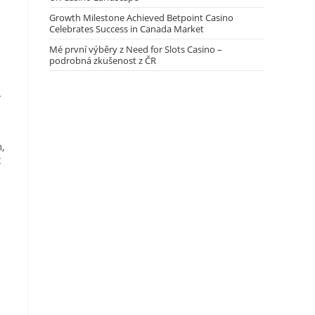
Growth Milestone Achieved Betpoint Casino
Celebrates Success in Canada Market
Mé první výběry z Need for Slots Casino –
podrobná zkušenost z ČR
.
,
t