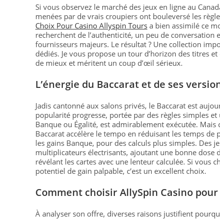
Si vous observez le marché des jeux en ligne au Canada
menées par de vrais croupiers ont bouleversé les règl
Choix Pour Casino Allyspin Tours
a bien assimilé ce mo
recherchent de l’authenticité, un peu de conversation et 
fournisseurs majeurs. Le résultat ? Une collection imp
dédiés. Je vous propose un tour d’horizon des titres et
de mieux et méritent un coup d’œil sérieux.
L’énergie du Baccarat et de ses versi
Jadis cantonné aux salons privés, le Baccarat est aujour
popularité progresse, portée par des règles simples et
Banque ou Égalité, est admirablement exécutée. Mais c
Baccarat accélère le tempo en réduisant les temps de
les gains Banque, pour des calculs plus simples. Des 
multiplicateurs électrisants, ajoutant une bonne dose d
révélant les cartes avec une lenteur calculée. Si vous 
potentiel de gain palpable, c’est un excellent choix.
Comment choisir AllySpin Casino pour 
À analyser son offre, diverses raisons justifient pourq