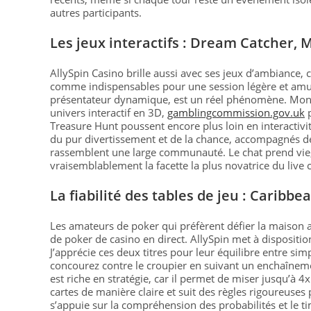
autres participants.
Les jeux interactifs : Dream Catcher, 
AllySpin Casino brille aussi avec ses jeux d’ambiance, c
comme indispensables pour une session légère et amus
présentateur dynamique, est un réel phénomène. Mono
univers interactif en 3D,
gamblingcommission.gov.uk
p
Treasure Hunt poussent encore plus loin en interactivité 
du pur divertissement et de la chance, accompagnés de
rassemblent une large communauté. Le chat prend vie, 
vraisemblablement la facette la plus novatrice du live 
La fiabilité des tables de jeu : Carib
Les amateurs de poker qui préfèrent défier la maison a
de poker de casino en direct. AllySpin met à disposit
J’apprécie ces deux titres pour leur équilibre entre sim
concourez contre le croupier en suivant un enchaînemen
est riche en stratégie, car il permet de miser jusqu’à 4x
cartes de manière claire et suit des règles rigoureuses 
s’appuie sur la compréhension des probabilités et le ti