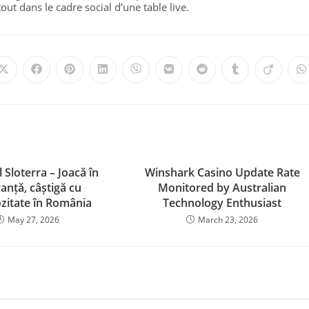
ut dans le cadre social d’une table live.
 Sloterra – Joacă în
Winshark Casino Update Rate
anță, câștigă cu
Monitored by Australian
zitate în România
Technology Enthusiast
May 27, 2026
March 23, 2026