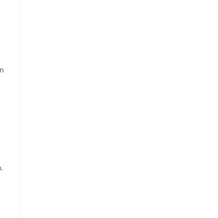
un
m.