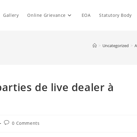
Gallery
Online Grievance
EOA
Statutory Body
>
Uncategorized
>
A
arties de live dealer à
0 Comments