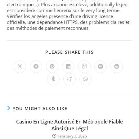
électronique…). Plus arianne est élevé, additionally le jeu
est considéré comme heureux sur le very long terme.
Vérifiez los angeles présence d’une driving licence
officielle, une dépendance HTTPS, des problems claires et
des méthodes de paiement reconnues.
PLEASE SHARE THIS
YOU MIGHT ALSO LIKE
Casino En Ligne Autorisé En Métropole Fiable
Ainsi Que Légal
February 3, 2026