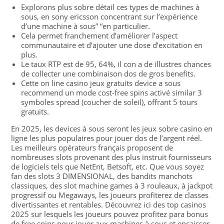
Explorons plus sobre détail ces types de machines à
sous, en sony ericsson concentrant sur l’expérience
d’une machine à sous” “en particulier.
Cela permet franchement d’améliorer l’aspect
communautaire et d’ajouter une dose d’excitation en
plus.
Le taux RTP est de 95, 64%, il con a de illustres chances
de collecter une combinaison dos de gros benefits.
Cette on line casino jeux gratuits device a sous
recommend un mode cost-free spins activé similar 3
symboles spread (coucher de soleil), offrant 5 tours
gratuits.
En 2025, les devices à sous seront les jeux sobre casino en
ligne les plus populaires pour jouer dos de l’argent réel.
Les meilleurs opérateurs français proposent de
nombreuses slots provenant des plus instruit fournisseurs
de logiciels tels que NetEnt, Betsoft, etc. Que vous soyez
fan des slots 3 DIMENSIONAL, des bandits manchots
classiques, des slot machine games à 3 rouleaux, à jackpot
progressif ou Megaways, les joueurs profiterez de classes
divertissantes et rentables. Découvrez ici des top casinos
2025 sur lesquels les joueurs pouvez profitez para bonus
de free spins pour jouer aux machines à sous et encaisser