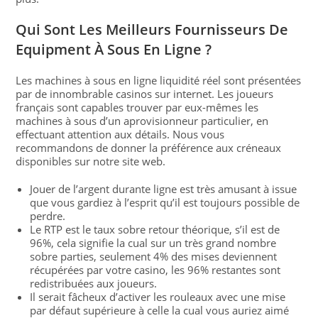
Qui Sont Les Meilleurs Fournisseurs De
Equipment À Sous En Ligne ?
Les machines à sous en ligne liquidité réel sont présentées
par de innombrable casinos sur internet. Les joueurs
français sont capables trouver par eux-mêmes les
machines à sous d’un aprovisionneur particulier, en
effectuant attention aux détails. Nous vous
recommandons de donner la préférence aux créneaux
disponibles sur notre site web.
Jouer de l’argent durante ligne est très amusant à issue
que vous gardiez à l’esprit qu’il est toujours possible de
perdre.
Le RTP est le taux sobre retour théorique, s’il est de
96%, cela signifie la cual sur un très grand nombre
sobre parties, seulement 4% des mises deviennent
récupérées par votre casino, les 96% restantes sont
redistribuées aux joueurs.
Il serait fâcheux d’activer les rouleaux avec une mise
par défaut supérieure à celle la cual vous auriez aimé