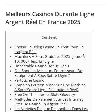
Meilleurs Casinos Durante Ligne
Argent Réel En France 2025
Content
Choisir Le Beleg Casino En Trait Pour De
L’argent Réel
Machines À Sous Gratuites 2025: Jouez À
10, 000+ Jeux En Ligne
Unbeatable Casino Bonus Deals
Qui Sont Les Meilleurs Fournisseurs De
Equipment À Sous Sobre Ligne ?
Partouche Casino
Combien Peut-on Miser Sur Une Machine
À Sous Sobre Ligne En Liquidité Réel?
Free On The Internet Slots Glossary
Méthodes De Paiement Sur Les Internet
Sites De Casino En Argent Réel
Les Varieties De Jeux Disponibles Dans Les