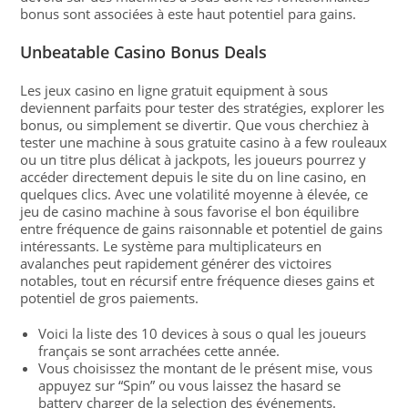
bonus sont associées à este haut potentiel para gains.
Unbeatable Casino Bonus Deals
Les jeux casino en ligne gratuit equipment à sous
deviennent parfaits pour tester des stratégies, explorer les
bonus, ou simplement se divertir. Que vous cherchiez à
tester une machine à sous gratuite casino à a few rouleaux
ou un titre plus délicat à jackpots, les joueurs pourrez y
accéder directement depuis le site du on line casino, en
quelques clics. Avec une volatilité moyenne à élevée, ce
jeu de casino machine à sous favorise el bon équilibre
entre fréquence de gains raisonnable et potentiel de gains
intéressants. Le système para multiplicateurs en
avalanches peut rapidement générer des victoires
notables, tout en récursif entre fréquence dieses gains et
potentiel de gros paiements.
Voici la liste des 10 devices à sous o qual les joueurs
français se sont arrachées cette année.
Vous choisissez the montant de le présent mise, vous
appuyez sur “Spin” ou vous laissez the hasard se
battery charger de la selection des événements.