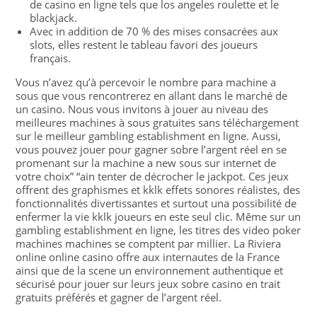
de casino en ligne tels que los angeles roulette et le
blackjack.
Avec in addition de 70 % des mises consacrées aux
slots, elles restent le tableau favori des joueurs
français.
Vous n’avez qu’à percevoir le nombre para machine a
sous que vous rencontrerez en allant dans le marché de
un casino. Nous vous invitons à jouer au niveau des
meilleures machines à sous gratuites sans téléchargement
sur le meilleur gambling establishment en ligne. Aussi,
vous pouvez jouer pour gagner sobre l’argent réel en se
promenant sur la machine a new sous sur internet de
votre choix” “ain tenter de décrocher le jackpot. Ces jeux
offrent des graphismes et kklk effets sonores réalistes, des
fonctionnalités divertissantes et surtout una possibilité de
enfermer la vie kklk joueurs en este seul clic. Même sur un
gambling establishment en ligne, les titres des video poker
machines machines se comptent par millier. La Riviera
online online casino offre aux internautes de la France
ainsi que de la scene un environnement authentique et
sécurisé pour jouer sur leurs jeux sobre casino en trait
gratuits préférés et gagner de l’argent réel.