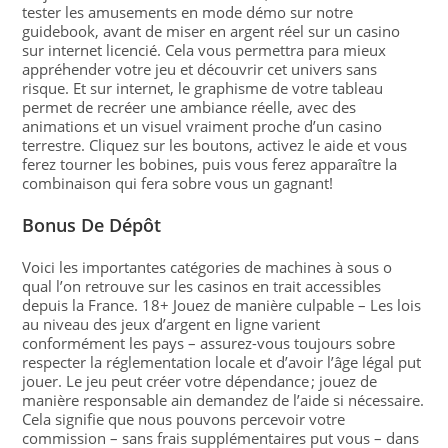
tester les amusements en mode démo sur notre
guidebook, avant de miser en argent réel sur un casino
sur internet licencié. Cela vous permettra para mieux
appréhender votre jeu et découvrir cet univers sans
risque. Et sur internet, le graphisme de votre tableau
permet de recréer une ambiance réelle, avec des
animations et un visuel vraiment proche d’un casino
terrestre. Cliquez sur les boutons, activez le aide et vous
ferez tourner les bobines, puis vous ferez apparaître la
combinaison qui fera sobre vous un gagnant!
Bonus De Dépôt
Voici les importantes catégories de machines à sous o
qual l’on retrouve sur les casinos en trait accessibles
depuis la France. 18+ Jouez de manière culpable – Les lois
au niveau des jeux d’argent en ligne varient
conformément les pays – assurez-vous toujours sobre
respecter la réglementation locale et d’avoir l’âge légal put
jouer. Le jeu peut créer votre dépendance ; jouez de
manière responsable ain demandez de l’aide si nécessaire.
Cela signifie que nous pouvons percevoir votre
commission – sans frais supplémentaires put vous – dans