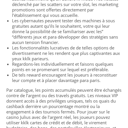
déclenché par les scatters sur votre slot, les marketing
promotions sont offertes directement par
l’établissement qui vous accueille.
Les cybernautes peuvent tester des machines à sous
gratuites autant qu’ils le souhaitent, votre qui leur
donne la possibilité de se familiariser avec les”
“différents jeux et para développer des stratégies sans
aucun tension financier.
Les fonctionnalités lucratives de de telles options de
divertissement ne les rendent que plus captivantes aux
yeux kklk parieurs.
Regardons-les individuellement et faisons quelques
points en se promenant sur lequel est préférable.
De tels reward encouragent les joueurs à reconstituer
leur compte et à placer davantage para paris.
Par catalogue, les points accumulés peuvent être échangés
contre de l’argent ou des travels gratuits. Les niveaux VIP
donnent accès à des privilèges uniques, tels os quais du
cashback derrière un pourcentage montré ou la
engagement à des tournois fermés. Pour jouer sur le
casino Julius avec de l’argent réel, les joueurs pouvez
utiliser kklk cartes de crédit et de débit, le virement