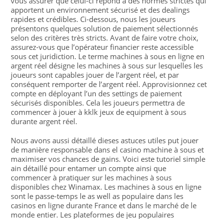
vous assurer que celui-ci répond à des normes strictes qui
apportent un environnement sécurisé et des dealings
rapides et crédibles. Ci-dessous, nous les joueurs
présentons quelques solution de paiement sélectionnés
selon des critères très stricts. Avant de faire votre choix,
assurez-vous que l’opérateur financier reste accessible
sous cet juridiction. Le terme machines à sous en ligne en
argent réel désigne les machines à sous sur lesquelles les
joueurs sont capables jouer de l’argent réel, et par
conséquent remporter de l’argent réel. Approvisionnez cet
compte en déployant l’un des settings de paiement
sécurisés disponibles. Cela les joueurs permettra de
commencer à jouer à kklk jeux de equipment à sous
durante argent réel.
Nous avons aussi détaillé dieses astuces utiles put jouer
de manière responsable dans el casino machine à sous et
maximiser vos chances de gains. Voici este tutoriel simple
ain détaillé pour entamer un compte ainsi que
commencer à pratiquer sur les machines à sous
disponibles chez Winamax. Les machines à sous en ligne
sont le passe-temps le as well as populaire dans les
casinos en ligne durante France et dans le marché de le
monde entier. Les plateformes de jeu populaires