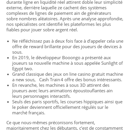
durante ligne en liquidité réel attirent doble leur simplicité
externe, derrière laquelle ze cachent des systèmes
complexes de lignes de paiement ain de générateurs
sobre nombres aléatoires. Après une analyse approfondie,
nos spécialistes ont identifié les plateformes les plus
fiables pour jouer sobre argent réel.
Ne réfléchissez pas à deux fois face à d’appeler cela une
offre de reward brillante pour des joueurs de devices à
sous.
En 2019, le développeur Booongo a présenté aux
joueurs sa nouvelle machine à sous appelée Sunlight of
Egypt two.
Grand classique des jeux on line casino gratuit machine
a new sous, Cash Train 4 offre des bonus intéressants.
En revanche, les machines à sous 3D attirent des
joueurs avec leurs animations époustouflantes ain
leurs personnages interactifs.
Seuls des paris sportifs, les courses hippiques ainsi que
le poker deviennent officiellement régulés sur le
marché français.
Ce que nous-mêmes préconisons fortement,
majoritairement chez les débutants, c’est de constamment