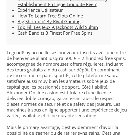
Establishment En Ligne Liquidité Réel?
Expérience Utilisateur
How To Learn Free Slots Online
Big Shrimpin’ By Rival Gaming
Top Fill Les Jeux À Jackpots Wild Sultan
Cash Bandits 3 Finest For Free Spins
LegendPlay accueille ses nouveaux inscrits avec une offre
de bienvenue allant jusqu’à 500 € + 2 hundred free spins,
accompagnée de nombreuses offers régulières, incluant
des tours gratuits ain du cash sur dépôt. En combinant
casino en trait et paris sportifs, cette plateforme saura
satisfaire aussi muy bien les amateurs sobre jeux de
capital que les passionnés de sport. Côté fiabilité,
Alexander On line casino est titulaire d’une licence
délivrée doble Curaçao, garantissant aussi le respect
dieses normes de sécurité et de safety des joueurs. Les
machines à sous en ligne apportent une expérience de jeu
variée, available et riche durante sensations.
Mais le primary avantage, c’est évidemment d’avoir la
possibilité de gagner ou de retirer syns gains. C’est una