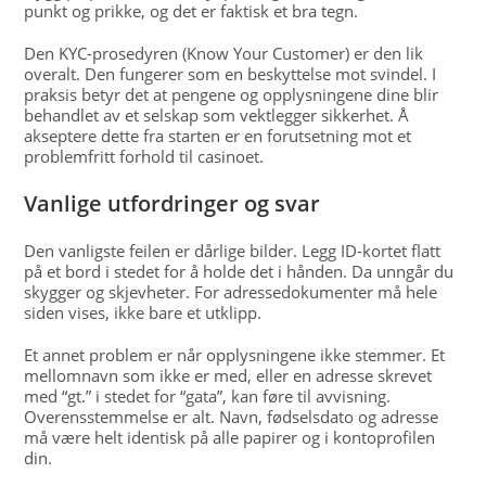
punkt og prikke, og det er faktisk et bra tegn.
Den KYC-prosedyren (Know Your Customer) er den lik
overalt. Den fungerer som en beskyttelse mot svindel. I
praksis betyr det at pengene og opplysningene dine blir
behandlet av et selskap som vektlegger sikkerhet. Å
akseptere dette fra starten er en forutsetning mot et
problemfritt forhold til casinoet.
Vanlige utfordringer og svar
Den vanligste feilen er dårlige bilder. Legg ID-kortet flatt
på et bord i stedet for å holde det i hånden. Da unngår du
skygger og skjevheter. For adressedokumenter må hele
siden vises, ikke bare et utklipp.
Et annet problem er når opplysningene ikke stemmer. Et
mellomnavn som ikke er med, eller en adresse skrevet
med “gt.” i stedet for “gata”, kan føre til avvisning.
Overensstemmelse er alt. Navn, fødselsdato og adresse
må være helt identisk på alle papirer og i kontoprofilen
din.