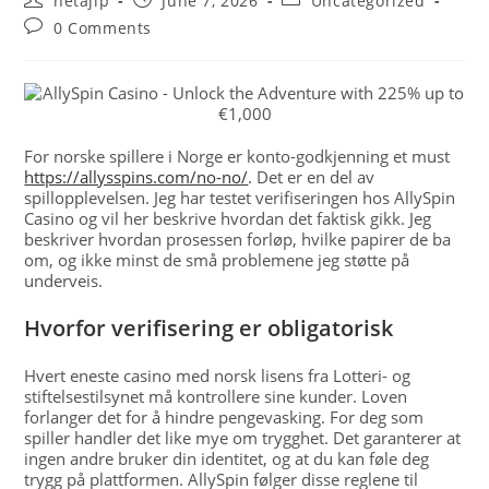
netajip
June 7, 2026
Uncategorized
0 Comments
For norske spillere i Norge er konto-godkjenning et must
https://allysspins.com/no-no/
. Det er en del av
spillopplevelsen. Jeg har testet verifiseringen hos AllySpin
Casino og vil her beskrive hvordan det faktisk gikk. Jeg
beskriver hvordan prosessen forløp, hvilke papirer de ba
om, og ikke minst de små problemene jeg støtte på
underveis.
Hvorfor verifisering er obligatorisk
Hvert eneste casino med norsk lisens fra Lotteri- og
stiftelsestilsynet må kontrollere sine kunder. Loven
forlanger det for å hindre pengevasking. For deg som
spiller handler det like mye om trygghet. Det garanterer at
ingen andre bruker din identitet, og at du kan føle deg
trygg på plattformen. AllySpin følger disse reglene til