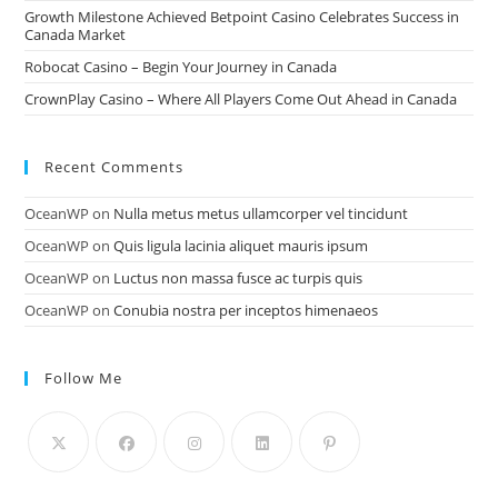
Growth Milestone Achieved Betpoint Casino Celebrates Success in
Canada Market
Robocat Casino – Begin Your Journey in Canada
CrownPlay Casino – Where All Players Come Out Ahead in Canada
Recent Comments
OceanWP
on
Nulla metus metus ullamcorper vel tincidunt
OceanWP
on
Quis ligula lacinia aliquet mauris ipsum
OceanWP
on
Luctus non massa fusce ac turpis quis
OceanWP
on
Conubia nostra per inceptos himenaeos
Follow Me