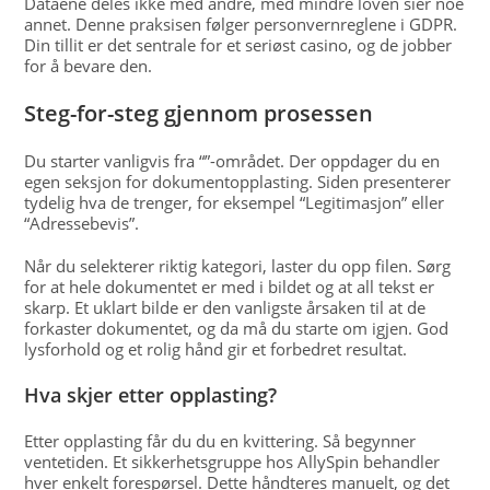
Dataene deles ikke med andre, med mindre loven sier noe
annet. Denne praksisen følger personvernreglene i GDPR.
Din tillit er det sentrale for et seriøst casino, og de jobber
for å bevare den.
Steg-for-steg gjennom prosessen
Du starter vanligvis fra “”-området. Der oppdager du en
egen seksjon for dokumentopplasting. Siden presenterer
tydelig hva de trenger, for eksempel “Legitimasjon” eller
“Adressebevis”.
Når du selekterer riktig kategori, laster du opp filen. Sørg
for at hele dokumentet er med i bildet og at all tekst er
skarp. Et uklart bilde er den vanligste årsaken til at de
forkaster dokumentet, og da må du starte om igjen. God
lysforhold og et rolig hånd gir et forbedret resultat.
Hva skjer etter opplasting?
Etter opplasting får du du en kvittering. Så begynner
ventetiden. Et sikkerhetsgruppe hos AllySpin behandler
hver enkelt forespørsel. Dette håndteres manuelt, og det