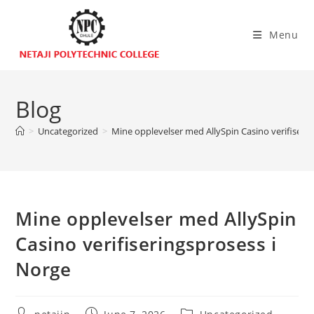
Menu
Blog
>
Uncategorized
>
Mine opplevelser med AllySpin Casino verifiseri
Mine opplevelser med AllySpin
Casino verifiseringsprosess i
Norge