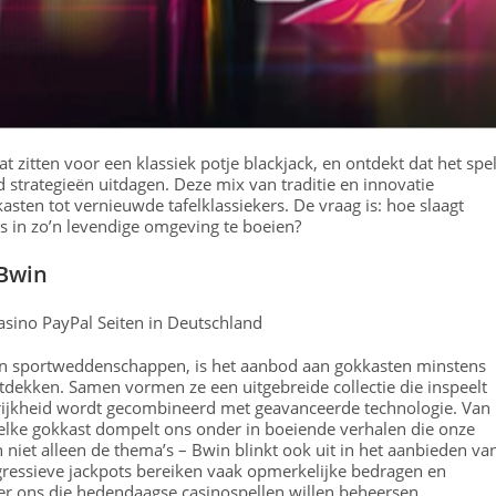
at zitten voor een klassiek potje blackjack, en ontdekt dat het spe
 strategieën uitdagen. Deze mix van traditie en innovatie
sten tot vernieuwde tafelklassiekers. De vraag is: hoe slaagt
s in zo’n levendige omgeving te boeien?
 Bwin
jn sportweddenschappen, is het aanbod aan gokkasten minstens
ekken. Samen vormen ze een uitgebreide collectie die inspeelt
grijkheid wordt gecombineerd met geavanceerde technologie. Van
 elke gokkast dompelt ons onder in boeiende verhalen die onze
n niet alleen de thema’s – Bwin blinkt ook uit in het aanbieden va
ressieve jackpots bereiken vaak opmerkelijke bedragen en
er ons die hedendaagse casinospellen willen beheersen,