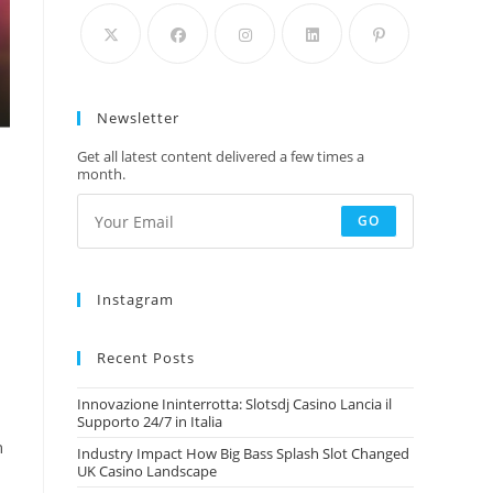
Newsletter
Get all latest content delivered a few times a
l
month.
GO
Instagram
Recent Posts
Innovazione Ininterrotta: Slotsdj Casino Lancia il
Supporto 24/7 in Italia
n
Industry Impact How Big Bass Splash Slot Changed
UK Casino Landscape