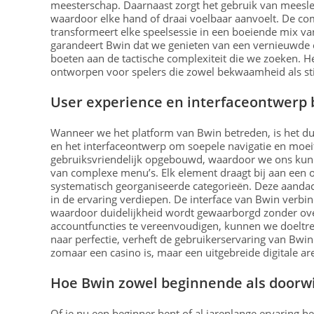
meesterschap. Daarnaast zorgt het gebruik van meesle
waardoor elke hand of draai voelbaar aanvoelt. De c
transformeert elke speelsessie in een boeiende mix v
garandeert Bwin dat we genieten van een vernieuwde er
boeten aan de tactische complexiteit die we zoeken. H
ontworpen voor spelers die zowel bekwaamheid als sti
User experience en interfaceontwerp 
Wanneer we het platform van Bwin betreden, is het dui
en het interfaceontwerp om soepele navigatie en moeit
gebruiksvriendelijk opgebouwd, waardoor we ons kunn
van complexe menu’s. Elk element draagt bij aan een 
systematisch georganiseerde categorieën. Deze aandach
in de ervaring verdiepen. De interface van Bwin verbin
waardoor duidelijkheid wordt gewaarborgd zonder ove
accountfuncties te vereenvoudigen, kunnen we doeltref
naar perfectie, verheft de gebruikerservaring van Bwin
zomaar een casino is, maar een uitgebreide digitale ar
Hoe Bwin zowel beginnende als doorwi
Of je nu een beginner bent of al jarenlange ervaring h