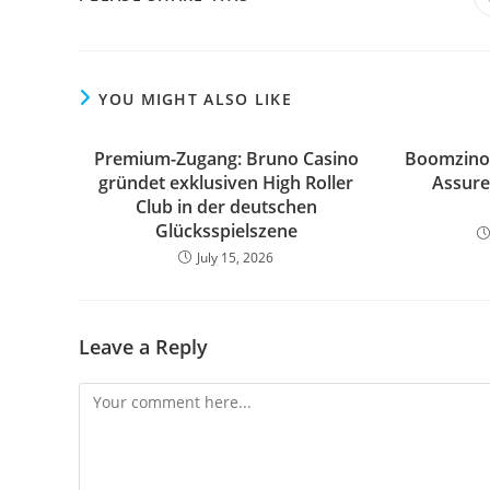
YOU MIGHT ALSO LIKE
Premium-Zugang: Bruno Casino
Boomzino 
gründet exklusiven High Roller
Assure
Club in der deutschen
Glücksspielszene
July 15, 2026
Leave a Reply