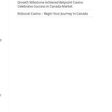
Growth Milestone Achieved Betpoint Casino
Celebrates Success in Canada Market
Robocat Casino – Begin Your Journey in Canada
e
e