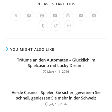
PLEASE SHARE THIS
YOU MIGHT ALSO LIKE
Träume an den Automaten – Glücklich im
Spielcasino mit Lucky Dreams
March 11, 2026
Verde Casino – Spielen Sie sicher, gewinnen Sie
schnell, geniessen Sie mehr in der Schweiz
July 18, 2026