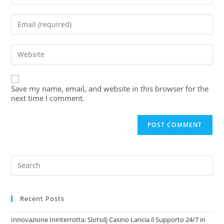
Save my name, email, and website in this browser for the
next time I comment.
Recent Posts
Innovazione Ininterrotta: Slotsdj Casino Lancia il Supporto 24/7 in