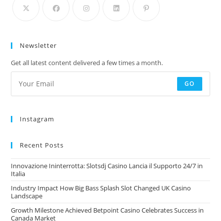
Newsletter
Get all latest content delivered a few times a month.
GO
Instagram
Recent Posts
Innovazione Ininterrotta: Slotsdj Casino Lancia il Supporto 24/7 in
Italia
Industry Impact How Big Bass Splash Slot Changed UK Casino
Landscape
Growth Milestone Achieved Betpoint Casino Celebrates Success in
Canada Market