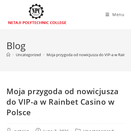
Menu
Blog
>
Uncategorized
>
Moja przygoda od nowicjusza do VIP-a w Rainbet
Moja przygoda od nowicjusza
do VIP-a w Rainbet Casino w
Polsce