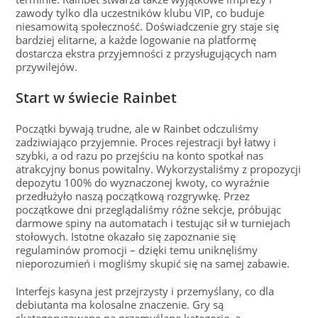
zawody tylko dla uczestników klubu VIP, co buduje
niesamowitą społeczność. Doświadczenie gry staje się
bardziej elitarne, a każde logowanie na platformę
dostarcza ekstra przyjemności z przysługujących nam
przywilejów.
Start w świecie Rainbet
Początki bywają trudne, ale w Rainbet odczuliśmy
zadziwiająco przyjemnie. Proces rejestracji był łatwy i
szybki, a od razu po przejściu na konto spotkał nas
atrakcyjny bonus powitalny. Wykorzystaliśmy z propozycji
depozytu 100% do wyznaczonej kwoty, co wyraźnie
przedłużyło naszą początkową rozgrywkę. Przez
początkowe dni przeglądaliśmy różne sekcje, próbując
darmowe spiny na automatach i testując sił w turniejach
stołowych. Istotne okazało się zapoznanie się
regulaminów promocji – dzięki temu uniknęliśmy
nieporozumień i mogliśmy skupić się na samej zabawie.
Interfejs kasyna jest przejrzysty i przemyślany, co dla
debiutanta ma kolosalne znaczenie. Gry są