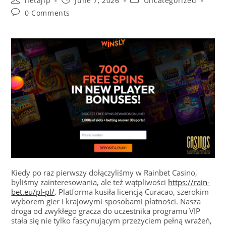
netajip
June 7, 2026
Uncategorized
0 Comments
Kiedy po raz pierwszy dołączyliśmy w Rainbet Casino,
byliśmy zainteresowania, ale też wątpliwości
https://rain-
bet.eu/pl-pl/
. Platforma kusiła licencją Curacao, szerokim
wyborem gier i krajowymi sposobami płatności. Nasza
droga od zwykłego gracza do uczestnika programu VIP
stała się nie tylko fascynującym przeżyciem pełną wrażeń,