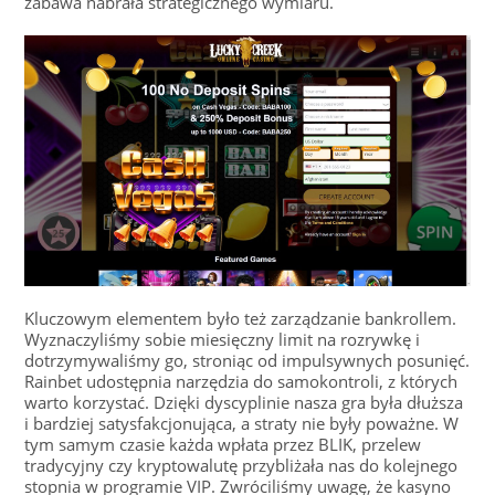
zabawa nabrała strategicznego wymiaru.
Kluczowym elementem było też zarządzanie bankrollem.
Wyznaczyliśmy sobie miesięczny limit na rozrywkę i
dotrzymywaliśmy go, stroniąc od impulsywnych posunięć.
Rainbet udostępnia narzędzia do samokontroli, z których
warto korzystać. Dzięki dyscyplinie nasza gra była dłuższa
i bardziej satysfakcjonująca, a straty nie były poważne. W
tym samym czasie każda wpłata przez BLIK, przelew
tradycyjny czy kryptowalutę przybliżała nas do kolejnego
stopnia w programie VIP. Zwróciliśmy uwagę, że kasyno