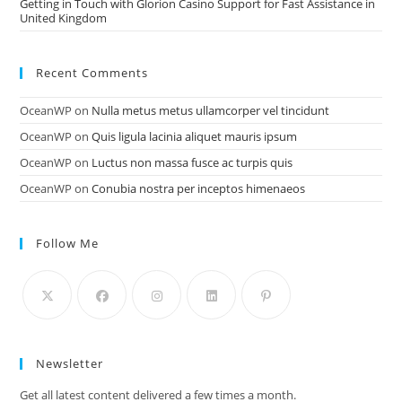
Getting in Touch with Glorion Casino Support for Fast Assistance in
United Kingdom
Recent Comments
OceanWP
on
Nulla metus metus ullamcorper vel tincidunt
OceanWP
on
Quis ligula lacinia aliquet mauris ipsum
OceanWP
on
Luctus non massa fusce ac turpis quis
OceanWP
on
Conubia nostra per inceptos himenaeos
Follow Me
Newsletter
Get all latest content delivered a few times a month.