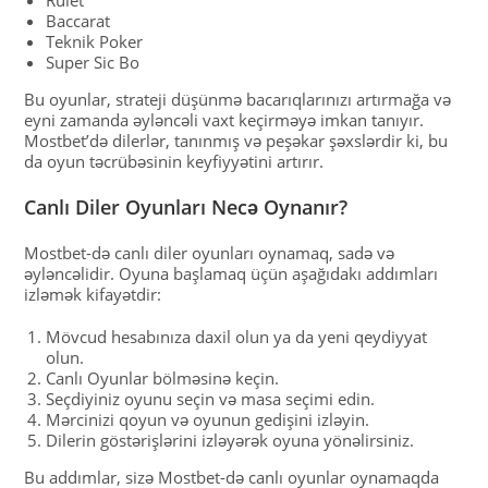
Rulet
Baccarat
Teknik Poker
Super Sic Bo
Bu oyunlar, strateji düşünmə bacarıqlarınızı artırmağa və
eyni zamanda əyləncəli vaxt keçirməyə imkan tanıyır.
Mostbet’də dilerlər, tanınmış və peşəkar şəxslərdir ki, bu
da oyun təcrübəsinin keyfiyyətini artırır.
Canlı Diler Oyunları Necə Oynanır?
Mostbet-də canlı diler oyunları oynamaq, sadə və
əyləncəlidir. Oyuna başlamaq üçün aşağıdakı addımları
izləmək kifayətdir:
Mövcud hesabınıza daxil olun ya da yeni qeydiyyat
olun.
Canlı Oyunlar bölməsinə keçin.
Seçdiyiniz oyunu seçin və masa seçimi edin.
Mərcinizi qoyun və oyunun gedişini izləyin.
Dilerin göstərişlərini izləyərək oyuna yönəlirsiniz.
Bu addımlar, sizə Mostbet-də canlı oyunlar oynamaqda