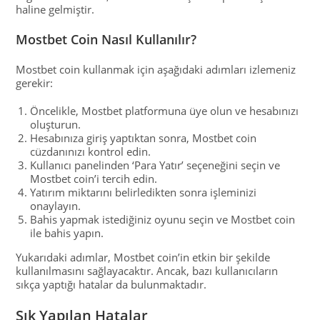
haline gelmiştir.
Mostbet Coin Nasıl Kullanılır?
Mostbet coin kullanmak için aşağıdaki adımları izlemeniz
gerekir:
Öncelikle, Mostbet platformuna üye olun ve hesabınızı
oluşturun.
Hesabınıza giriş yaptıktan sonra, Mostbet coin
cüzdanınızı kontrol edin.
Kullanıcı panelinden ‘Para Yatır’ seçeneğini seçin ve
Mostbet coin’i tercih edin.
Yatırım miktarını belirledikten sonra işleminizi
onaylayın.
Bahis yapmak istediğiniz oyunu seçin ve Mostbet coin
ile bahis yapın.
Yukarıdaki adımlar, Mostbet coin’in etkin bir şekilde
kullanılmasını sağlayacaktır. Ancak, bazı kullanıcıların
sıkça yaptığı hatalar da bulunmaktadır.
Sık Yapılan Hatalar