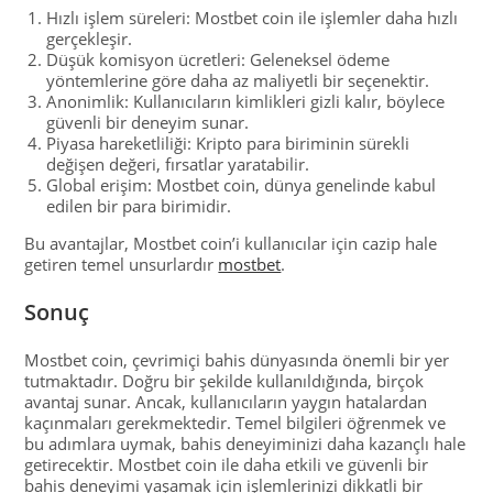
Hızlı işlem süreleri: Mostbet coin ile işlemler daha hızlı
gerçekleşir.
Düşük komisyon ücretleri: Geleneksel ödeme
yöntemlerine göre daha az maliyetli bir seçenektir.
Anonimlik: Kullanıcıların kimlikleri gizli kalır, böylece
güvenli bir deneyim sunar.
Piyasa hareketliliği: Kripto para biriminin sürekli
değişen değeri, fırsatlar yaratabilir.
Global erişim: Mostbet coin, dünya genelinde kabul
edilen bir para birimidir.
Bu avantajlar, Mostbet coin’i kullanıcılar için cazip hale
getiren temel unsurlardır
mostbet
.
Sonuç
Mostbet coin, çevrimiçi bahis dünyasında önemli bir yer
tutmaktadır. Doğru bir şekilde kullanıldığında, birçok
avantaj sunar. Ancak, kullanıcıların yaygın hatalardan
kaçınmaları gerekmektedir. Temel bilgileri öğrenmek ve
bu adımlara uymak, bahis deneyiminizi daha kazançlı hale
getirecektir. Mostbet coin ile daha etkili ve güvenli bir
bahis deneyimi yaşamak için işlemlerinizi dikkatli bir