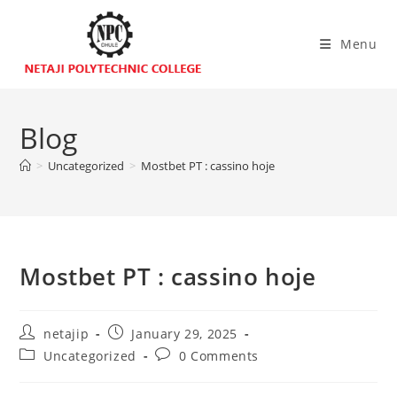
Menu
Blog
>
Uncategorized
>
Mostbet PT : cassino hoje
Mostbet PT : cassino hoje
netajip
January 29, 2025
Uncategorized
0 Comments