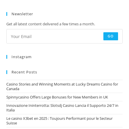
Newsletter
Get all latest content delivered a few times a month.
GO
Instagram
Recent Posts
Casino Stories and Winning Moments at Lucky Dreams Casino for
Canada
Spinnycasino Offers Large Bonuses for New Members in UK
Innovazione Ininterrotta: Slotsdj Casino Lancia il Supporto 24/7 in
Italia
Le casino X3bet en 2025 : Toujours Performant pour le Secteur
Suisse