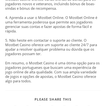
jogadores novos e veteranos, incluindo bónus de boas-
vindas e bónus de recompensa.
4. Aprenda a usar o Mostbet Online. O Mostbet Online é
uma ferramenta poderosa que permite aos jogadores
gerenciar suas contas e fazer apostas de forma fácil e
rápida.
5. Não hesite em contactar o suporte ao cliente. O
Mostbet Casino oferece um suporte ao cliente 24/7 para
ajudar a resolver qualquer problema ou dúvida que os
jogadores possam ter.
Em resumo, o Mostbet Casino é uma ótima opção para os
jogadores portugueses que buscam uma experiência de
jogo online de alta qualidade. Com sua ampla variedade
de jogos e opções de apostas, o Mostbet Casino oferece
algo para todos.
PLEASE SHARE THIS