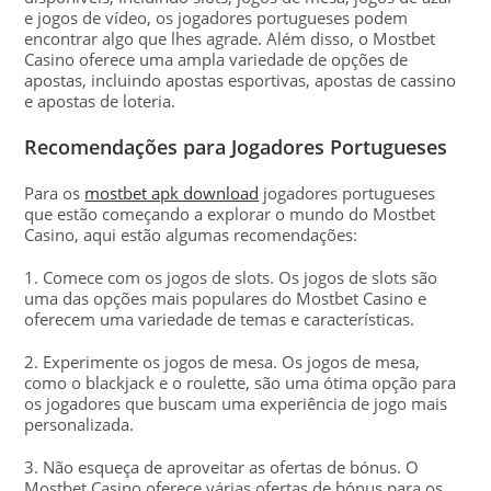
e jogos de vídeo, os jogadores portugueses podem
encontrar algo que lhes agrade. Além disso, o Mostbet
Casino oferece uma ampla variedade de opções de
apostas, incluindo apostas esportivas, apostas de cassino
e apostas de loteria.
Recomendações para Jogadores Portugueses
Para os
mostbet apk download
jogadores portugueses
que estão começando a explorar o mundo do Mostbet
Casino, aqui estão algumas recomendações:
1. Comece com os jogos de slots. Os jogos de slots são
uma das opções mais populares do Mostbet Casino e
oferecem uma variedade de temas e características.
2. Experimente os jogos de mesa. Os jogos de mesa,
como o blackjack e o roulette, são uma ótima opção para
os jogadores que buscam uma experiência de jogo mais
personalizada.
3. Não esqueça de aproveitar as ofertas de bónus. O
Mostbet Casino oferece várias ofertas de bónus para os