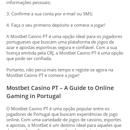
informações pessoais;
3. Confirme a sua conta por e-mail ou SMS;
4. Faça o seu primeiro depósito e comece a jogar!
A Mostbet Casino PT é uma opção ideal para os jogadores
portugueses que buscam uma plataforma de jogos de
azar e apostas esportivas segura e confiável. Com a sua
licença emitida pela CRJ, a Mostbet Casino PT é uma opção
que pode ser confiada.
Portanto, não perca mais tempo e registe-se agora na
Mostbet Casino PT e comece a jogar!
Mostbet Casino PT – A Guide to Online
Gaming in Portugal
O Mostbet Casino PT é uma opção popular entre os
jogadores de Portugal que buscam experiências de jogo
online. Com uma variedade de jogos de cassino, esportes
e apostas, o Mostbet é um destino ideal para aqueles que