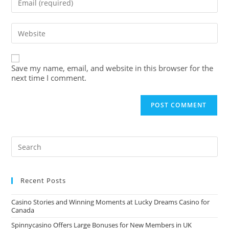
Save my name, email, and website in this browser for the
next time I comment.
Recent Posts
Casino Stories and Winning Moments at Lucky Dreams Casino for
Canada
Spinnycasino Offers Large Bonuses for New Members in UK