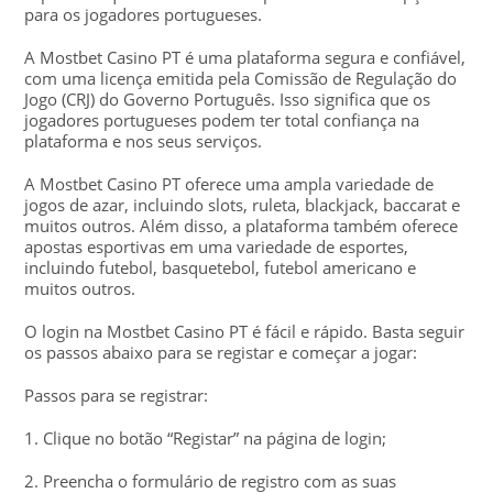
para os jogadores portugueses.
A Mostbet Casino PT é uma plataforma segura e confiável,
com uma licença emitida pela Comissão de Regulação do
Jogo (CRJ) do Governo Português. Isso significa que os
jogadores portugueses podem ter total confiança na
plataforma e nos seus serviços.
A Mostbet Casino PT oferece uma ampla variedade de
jogos de azar, incluindo slots, ruleta, blackjack, baccarat e
muitos outros. Além disso, a plataforma também oferece
apostas esportivas em uma variedade de esportes,
incluindo futebol, basquetebol, futebol americano e
muitos outros.
O login na Mostbet Casino PT é fácil e rápido. Basta seguir
os passos abaixo para se registar e começar a jogar:
Passos para se registrar:
1. Clique no botão “Registar” na página de login;
2. Preencha o formulário de registro com as suas