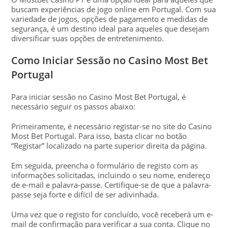
buscam experiências de jogo online em Portugal. Com sua
variedade de jogos, opções de pagamento e medidas de
segurança, é um destino ideal para aqueles que desejam
diversificar suas opções de entretenimento.
Como Iniciar Sessão no Casino Most Bet
Portugal
Para iniciar sessão no Casino Most Bet Portugal, é
necessário seguir os passos abaixo:
Primeiramente, é necessário registar-se no site do Casino
Most Bet Portugal. Para isso, basta clicar no botão
“Registar” localizado na parte superior direita da página.
Em seguida, preencha o formulário de registo com as
informações solicitadas, incluindo o seu nome, endereço
de e-mail e palavra-passe. Certifique-se de que a palavra-
passe seja forte e difícil de ser adivinhada.
Uma vez que o registo for concluído, você receberá um e-
mail de confirmação para verificar a sua conta. Clique no