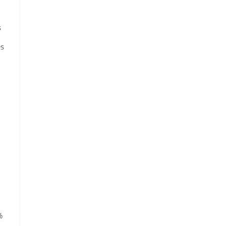
s
és
%