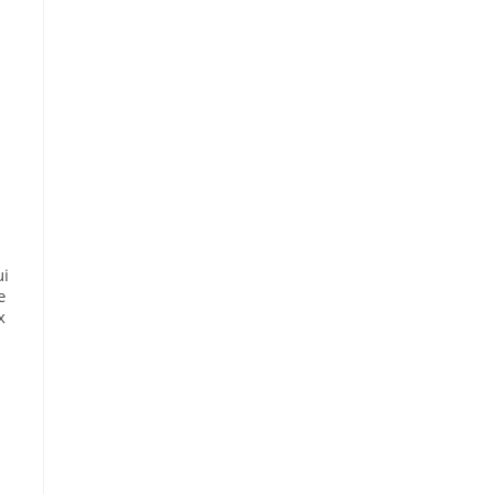
ui
e
x