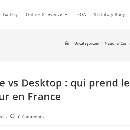
Gallery
Online Grievance
EOA
Statutory Body
>
Uncategorized
>
National Casin
e vs Desktop : qui prend le
eur en France
ed
0 Comments