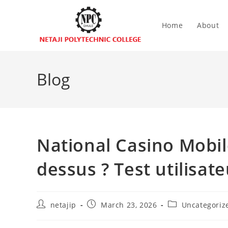
Home
About
Blog
National Casino Mobil
dessus ? Test utilisat
netajip
March 23, 2026
Uncategoriz