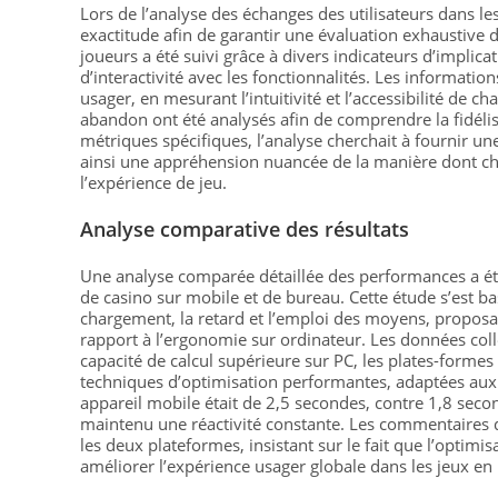
Lors de l’analyse des échanges des utilisateurs dans les
exactitude afin de garantir une évaluation exhaustive
joueurs a été suivi grâce à divers indicateurs d’implicat
d’interactivité avec les fonctionnalités. Les informatio
usager, en mesurant l’intuitivité et l’accessibilité de c
abandon ont été analysés afin de comprendre la fidélisa
métriques spécifiques, l’analyse cherchait à fournir un
ainsi une appréhension nuancée de la manière dont cha
l’expérience de jeu.
Analyse comparative des résultats
Une analyse comparée détaillée des performances a été m
de casino sur mobile et de bureau. Cette étude s’est ba
chargement, la retard et l’emploi des moyens, proposan
rapport à l’ergonomie sur ordinateur. Les données col
capacité de calcul supérieure sur PC, les plates-forme
techniques d’optimisation performantes, adaptées aux 
appareil mobile était de 2,5 secondes, contre 1,8 secon
maintenu une réactivité constante. Les commentaires des
les deux plateformes, insistant sur le fait que l’optim
améliorer l’expérience usager globale dans les jeux en 