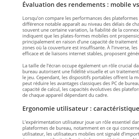
Évaluation des rendements : mobile v
Lorsqu’on compare les performances des plateformes mo
différence notable apparaît au niveau des délais de ch
souvent une certaine variation, la fiabilité de la conne
indiquent que les plates-formes mobiles ont propensi
principalement en raison d’une capacité de traitement 
zones où la couverture est insuffisante. À l’inverse, le
efficace et de liaisons internet stables, proposent gén
La taille de l’écran occupe également un rôle crucial 
bureau autorisent une fidélité visuelle et un traiteme
le jeu. Cependant, les dispositifs portables offrent l
peut réduire les avantages classiques des PC de bureau
capacité de calcul, les capacités évolutives des platef
de chaque appareil dépendant du cadre.
Ergonomie utilisateur : caractéristiqu
L’expérimentation utilisateur joue un rôle essentiel da
plateformes de bureau, notamment en ce qui concerne le
utilisateur, les utilisateurs mobiles ont signalé d’import