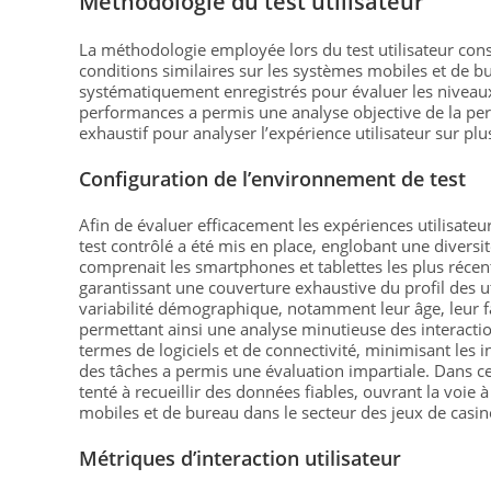
Méthodologie du test utilisateur
La méthodologie employée lors du test utilisateur consi
conditions similaires sur les systèmes mobiles et de bur
systématiquement enregistrés pour évaluer les niveau
performances a permis une analyse objective de la pe
exhaustif pour analyser l’expérience utilisateur sur plus
Configuration de l’environnement de test
Afin de évaluer efficacement les expériences utilisate
test contrôlé a été mis en place, englobant une diversit
comprenait les smartphones et tablettes les plus récen
garantissant une couverture exhaustive du profil des ut
variabilité démographique, notamment leur âge, leur fa
permettant ainsi une analyse minutieuse des interacti
termes de logiciels et de connectivité, minimisant les i
des tâches a permis une évaluation impartiale. Dans 
tenté à recueillir des données fiables, ouvrant la voi
mobiles et de bureau dans le secteur des jeux de casin
Métriques d’interaction utilisateur