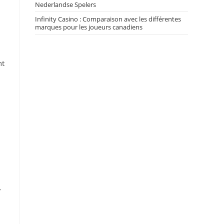
Nederlandse Spelers
Infinity Casino : Comparaison avec les différentes
marques pour les joueurs canadiens
nt
r