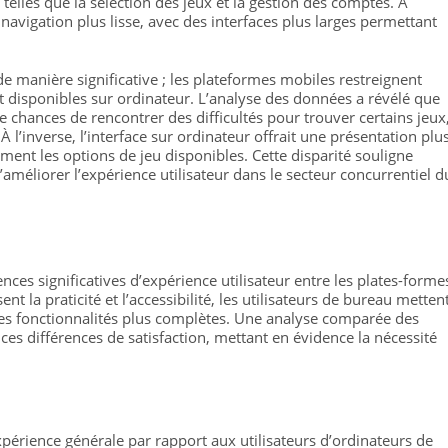
s telles que la sélection des jeux et la gestion des comptes. À
e navigation plus lisse, avec des interfaces plus larges permettant
 de manière significative ; les plateformes mobiles restreignent
t disponibles sur ordinateur. L’analyse des données a révélé que
de chances de rencontrer des difficultés pour trouver certains jeux
 l’inverse, l’interface sur ordinateur offrait une présentation plu
ement les options de jeu disponibles. Cette disparité souligne
’améliorer l’expérience utilisateur dans le secteur concurrentiel d
ences significatives d’expérience utilisateur entre les plates-forme
nt la praticité et l’accessibilité, les utilisateurs de bureau metten
 des fonctionnalités plus complètes. Une analyse comparée des
s différences de satisfaction, mettant en évidence la nécessité
xpérience générale par rapport aux utilisateurs d’ordinateurs de