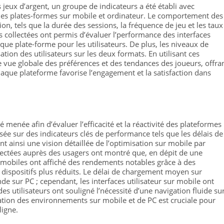
 jeux d’argent, un groupe de indicateurs a été établi avec
 des plates-formes sur mobile et ordinateur. Le comportement des
ion, tels que la durée des sessions, la fréquence de jeu et les taux
ns collectées ont permis d’évaluer l’performance des interfaces
haque plate-forme pour les utilisateurs. De plus, les niveaux de
tion des utilisateurs sur les deux formats. En utilisant ces
e vue globale des préférences et des tendances des joueurs, offra
que plateforme favorise l’engagement et la satisfaction dans
enée afin d’évaluer l’efficacité et la réactivité des plateformes
sée sur des indicateurs clés de performance tels que les délais de
t ainsi une vision détaillée de l’optimisation sur mobile par
lectées auprès des usagers ont montré que, en dépit de une
s mobiles ont affiché des rendements notables grâce à des
dispositifs plus réduits. Le délai de chargement moyen sur
de sur PC ; cependant, les interfaces utilisateur sur mobile ont
 utilisateurs ont souligné l’nécessité d’une navigation fluide su
isation des environnements sur mobile et de PC est cruciale pour
ligne.