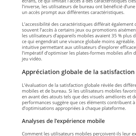
écrans, ce qui limitait l’accès à des caractéristiques clé
l’inverse, les utilisateurs de bureau ont bénéficié d’un
un accès prompt aux différentes caractéristiques.
L’accessibilité des caractéristiques différait également
souvent l’accès à certains jeux ou promotions aisémen
les utilisateurs d’appareils mobiles avaient 35 % plus 
ce qui engendrait une vivance globale moins agréable. À
intuitive permettant aux utilisateurs d’explorer efficac
l’impératif d’optimiser les plates-formes mobiles afin d
jeu vidéo.
Appréciation globale de la satisfaction
L’évaluation de la satisfaction globale révèle des différ
mobiles et de bureau. Si les utilisateurs mobiles favorise
en avant des atouts tels que des visuels améliorés et
performances suggère que ces éléments contribuent à ce
d’optimisations appropriées à chaque plateforme.
Analyses de l’expérience mobile
Comment les utilisateurs mobiles perçoivent-ils leur e