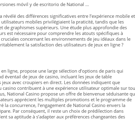
 révélé des différences significatives entre l’expérience mobile et
tilisateurs mobiles privilégiaient la praticité, tandis que les
s et de graphismes supérieurs. Une étude plus approfondie des
eurs est nécessaire pour comprendre les atouts spécifiques à
 cruciales concernant les environnements de jeu idéaux dans le
tablement la satisfaction des utilisateurs de jeux en ligne ?
en ligne, propose une large sélection d’options de paris qui
d éventail de jeux de casino, incluant les jeux de table
jeux avec croupiers en direct. Les données indiquent que
e du casino contribuent à une expérience utilisateur optimale sur to
plus, National Casino propose un offre de bienvenue séduisante qu
lisateurs apprécient les multiples promotions et le programme de
ré la concurrence, l’engagement de National Casino envers la
 sépare. Par conséquent, il reste un choix de prédilection dans
vèlent sa aptitude à s’adapter aux préférences changeantes des