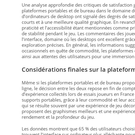
Une analyse approfondie des critiques de satisfaction 
plateformes portables et de bureau dans le domaine d
d’ordinateurs de desktop ont signalé des degrés de sati
courts et à une meilleure qualité graphique. En revanch
praticité et l’accessibilité étant mentionnées comme p
de stabilité pendant le jeu. Les commentaires des jou
l’interface, domaine où les desktops ont excellent grâce
exploration précises. En général, les informations sugg
occasionnels en quête de commodité, les plateformes 
ainsi aux attentes des utilisateurs pour une immersion
Considérations finales sur la platefor
Même si les plateformes portables et de bureau propos
ligne, le décision entre les deux repose en fin de comp
d’expérience collectés lors de essais joueurs en Fran
supports portables, grâce à leur commodité et leur acc
qui se résulte souvent par une expérience de jeu décon
proposent des graphismes meilleurs et une expérience p
rendement et la profondeur du jeu.
Les données montrent que 65 % des utilisateurs choisis
trouvent l’interface sur ordinateur plus alléchante pour