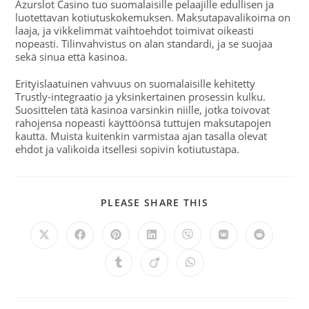
Azurslot Casino tuo suomalaisille pelaajille edullisen ja
luotettavan kotiutuskokemuksen. Maksutapavalikoima on
laaja, ja vikkelimmät vaihtoehdot toimivat oikeasti
nopeasti. Tilinvahvistus on alan standardi, ja se suojaa
sekä sinua että kasinoa.
Erityislaatuinen vahvuus on suomalaisille kehitetty
Trustly-integraatio ja yksinkertainen prosessin kulku.
Suosittelen tätä kasinoa varsinkin niille, jotka toivovat
rahojensa nopeasti käyttöönsä tuttujen maksutapojen
kautta. Muista kuitenkin varmistaa ajan tasalla olevat
ehdot ja valikoida itsellesi sopivin kotiutustapa.
PLEASE SHARE THIS