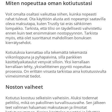
Miten nopeuttaa oman kotiutustasi
Voit omalta osaltasi vaikuttaa siihen, kuinka nopeasti
rahat tulevat. Ota käyttöön alusta asti nopeampi saatavilla
oleva maksutapa, kuten Trustly tai eräs sähköinen
lompakko. Tarkista, että tilisi on täydellisesti vahvistettu
ennen kuin teet ensimmäisen nostopyynnön. Tarkista
myös, että olet suorittanut mahdollisen bonuksen
kierrätysehdot.
Kotiutuksia kannattaa olla tekemättä tekemästä
viikonloppuna ja pyhäpäivinä, sillä pankkien
käsittelyaikataulut venyvät silloin. Yksi kerrallaan
kerrallaan tehty, yksiselitteinen pyyntö nopeuttaa
prosessia. On erittäin viisasta tarkistaa aina kotiutussivulta
viimeisimmät tiedot.
Noston vaiheet
Kotiutus koostuu selkeisiin vaiheisiin. Aluksi todennat
pelitilisi, mikä on pakollinen turvallisuusvaihe. Sen jälkeen
teet valinnan haluamasi maksutavan ja ilmoitat