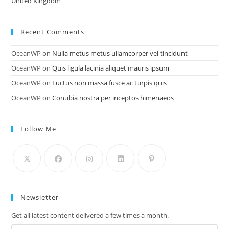
United Kingdom
Recent Comments
OceanWP
on
Nulla metus metus ullamcorper vel tincidunt
OceanWP
on
Quis ligula lacinia aliquet mauris ipsum
OceanWP
on
Luctus non massa fusce ac turpis quis
OceanWP
on
Conubia nostra per inceptos himenaeos
Follow Me
Newsletter
Get all latest content delivered a few times a month.