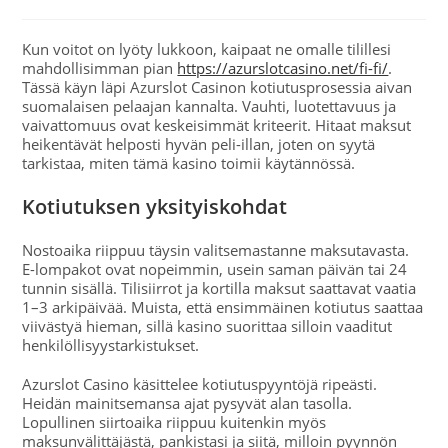
Kun voitot on lyöty lukkoon, kaipaat ne omalle tilillesi
mahdollisimman pian
https://azurslotcasino.net/fi-fi/
.
Tässä käyn läpi Azurslot Casinon kotiutusprosessia aivan
suomalaisen pelaajan kannalta. Vauhti, luotettavuus ja
vaivattomuus ovat keskeisimmät kriteerit. Hitaat maksut
heikentävät helposti hyvän peli-illan, joten on syytä
tarkistaa, miten tämä kasino toimii käytännössä.
Kotiutuksen yksityiskohdat
Nostoaika riippuu täysin valitsemastanne maksutavasta.
E-lompakot ovat nopeimmin, usein saman päivän tai 24
tunnin sisällä. Tilisiirrot ja kortilla maksut saattavat vaatia
1–3 arkipäivää. Muista, että ensimmäinen kotiutus saattaa
viivästyä hieman, sillä kasino suorittaa silloin vaaditut
henkilöllisyystarkistukset.
Azurslot Casino käsittelee kotiutuspyyntöjä ripeästi.
Heidän mainitsemansa ajat pysyvät alan tasolla.
Lopullinen siirtoaika riippuu kuitenkin myös
maksunvälittäjästä, pankistasi ja siitä, milloin pyynnön