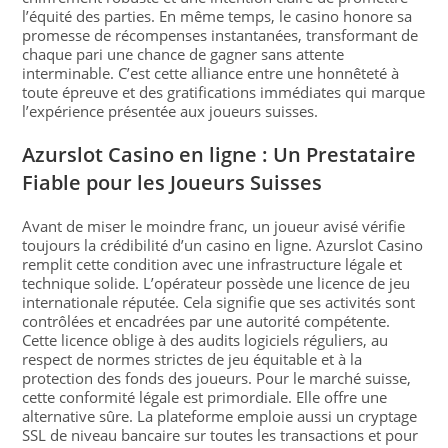
l’équité des parties. En même temps, le casino honore sa
promesse de récompenses instantanées, transformant de
chaque pari une chance de gagner sans attente
interminable. C’est cette alliance entre une honnêteté à
toute épreuve et des gratifications immédiates qui marque
l’expérience présentée aux joueurs suisses.
Azurslot Casino en ligne : Un Prestataire
Fiable pour les Joueurs Suisses
Avant de miser le moindre franc, un joueur avisé vérifie
toujours la crédibilité d’un casino en ligne. Azurslot Casino
remplit cette condition avec une infrastructure légale et
technique solide. L’opérateur possède une licence de jeu
internationale réputée. Cela signifie que ses activités sont
contrôlées et encadrées par une autorité compétente.
Cette licence oblige à des audits logiciels réguliers, au
respect de normes strictes de jeu équitable et à la
protection des fonds des joueurs. Pour le marché suisse,
cette conformité légale est primordiale. Elle offre une
alternative sûre. La plateforme emploie aussi un cryptage
SSL de niveau bancaire sur toutes les transactions et pour