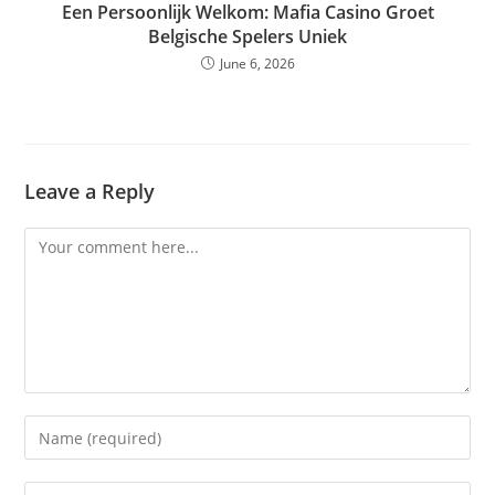
Een Persoonlijk Welkom: Mafia Casino Groet
Belgische Spelers Uniek
June 6, 2026
Leave a Reply