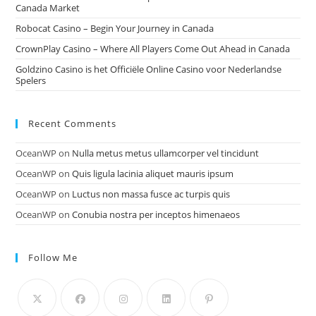
Canada Market
Robocat Casino – Begin Your Journey in Canada
CrownPlay Casino – Where All Players Come Out Ahead in Canada
Goldzino Casino is het Officiële Online Casino voor Nederlandse
Spelers
Recent Comments
OceanWP
on
Nulla metus metus ullamcorper vel tincidunt
OceanWP
on
Quis ligula lacinia aliquet mauris ipsum
OceanWP
on
Luctus non massa fusce ac turpis quis
OceanWP
on
Conubia nostra per inceptos himenaeos
Follow Me