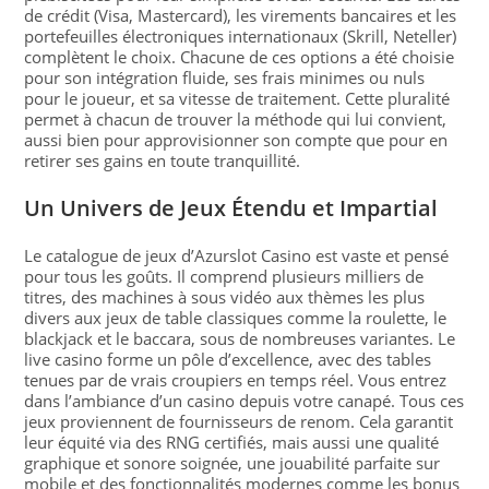
de crédit (Visa, Mastercard), les virements bancaires et les
portefeuilles électroniques internationaux (Skrill, Neteller)
complètent le choix. Chacune de ces options a été choisie
pour son intégration fluide, ses frais minimes ou nuls
pour le joueur, et sa vitesse de traitement. Cette pluralité
permet à chacun de trouver la méthode qui lui convient,
aussi bien pour approvisionner son compte que pour en
retirer ses gains en toute tranquillité.
Un Univers de Jeux Étendu et Impartial
Le catalogue de jeux d’Azurslot Casino est vaste et pensé
pour tous les goûts. Il comprend plusieurs milliers de
titres, des machines à sous vidéo aux thèmes les plus
divers aux jeux de table classiques comme la roulette, le
blackjack et le baccara, sous de nombreuses variantes. Le
live casino forme un pôle d’excellence, avec des tables
tenues par de vrais croupiers en temps réel. Vous entrez
dans l’ambiance d’un casino depuis votre canapé. Tous ces
jeux proviennent de fournisseurs de renom. Cela garantit
leur équité via des RNG certifiés, mais aussi une qualité
graphique et sonore soignée, une jouabilité parfaite sur
mobile et des fonctionnalités modernes comme les bonus