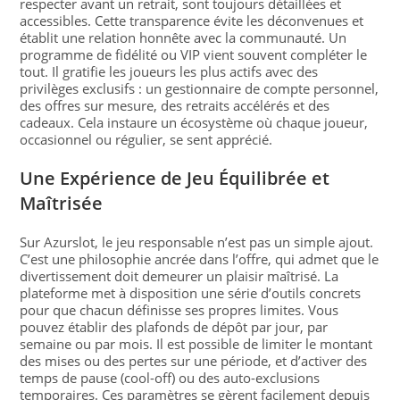
respecter avant un retrait, sont toujours détaillées et
accessibles. Cette transparence évite les déconvenues et
établit une relation honnête avec la communauté. Un
programme de fidélité ou VIP vient souvent compléter le
tout. Il gratifie les joueurs les plus actifs avec des
privilèges exclusifs : un gestionnaire de compte personnel,
des offres sur mesure, des retraits accélérés et des
cadeaux. Cela instaure un écosystème où chaque joueur,
occasionnel ou régulier, se sent apprécié.
Une Expérience de Jeu Équilibrée et
Maîtrisée
Sur Azurslot, le jeu responsable n’est pas un simple ajout.
C’est une philosophie ancrée dans l’offre, qui admet que le
divertissement doit demeurer un plaisir maîtrisé. La
plateforme met à disposition une série d’outils concrets
pour que chacun définisse ses propres limites. Vous
pouvez établir des plafonds de dépôt par jour, par
semaine ou par mois. Il est possible de limiter le montant
des mises ou des pertes sur une période, et d’activer des
temps de pause (cool-off) ou des auto-exclusions
temporaires. Ces paramètres se gèrent facilement depuis