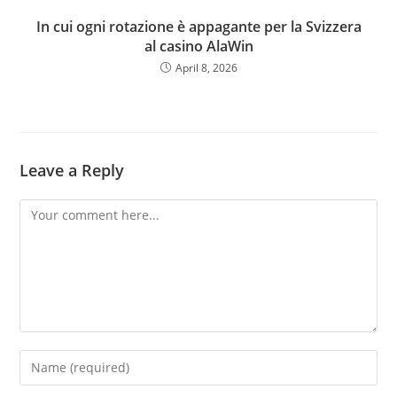
In cui ogni rotazione è appagante per la Svizzera
al casino AlaWin
April 8, 2026
Leave a Reply