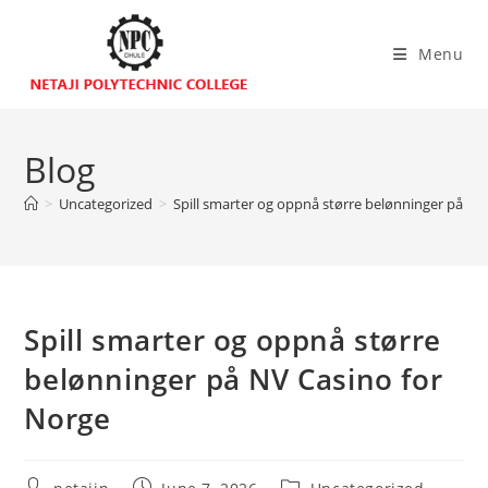
Menu
Blog
>
Uncategorized
>
Spill smarter og oppnå større belønninger på NV
Spill smarter og oppnå større
belønninger på NV Casino for
Norge