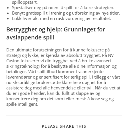
spilloppstart.
Spesialiser deg på noen få spill for å lære strategien.
Benytt gratisspill til trening og utforskning av nye titler.
Lukk hver økt med en rask vurdering av resultatet.
Betrygghet og hjelp: Grunnlaget for
avslappende spill
Den ultimate forutsetningen for å kunne fokusere på
strategi og lykke, er kjensla av absolutt trygghet. På NV
Casino fokuserer vi din trygghet ved å bruke avansert
sikringsteknologi for å beskytte alle dine informasjon og
betalinger. Vårt spilltilbud kommer fra anerkjente
leverandører og er sertifisert for ærlig spill. I tillegg er vårt
norskspråklige brukerstøtte klare hele døgnet for å
assistere deg med alle henvendelse eller tvil. Når du vet at
du er i gode hender, kan du fullt ut slappe av og
konsentrere deg om det som teller mest: å kose seg og
spille intelligent.
PLEASE SHARE THIS