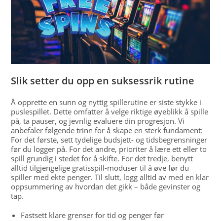
Slik setter du opp en suksessrik rutine
Å opprette en sunn og nyttig spillerutine er siste stykke i
puslespillet. Dette omfatter å velge riktige øyeblikk å spille
på, ta pauser, og jevnlig evaluere din progresjon. Vi
anbefaler følgende trinn for å skape en sterk fundament:
For det første, sett tydelige budsjett- og tidsbegrensninger
før du logger på. For det andre, prioriter å lære ett eller to
spill grundig i stedet for å skifte. For det tredje, benytt
alltid tilgjengelige gratisspill-moduser til å øve før du
spiller med ekte penger. Til slutt, logg alltid av med en klar
oppsummering av hvordan det gikk – både gevinster og
tap.
Fastsett klare grenser for tid og penger før