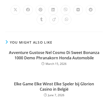
YOU MIGHT ALSO LIKE
Avventure Gustose Nel Cosmo Di Sweet Bonanza
1000 Demo Phranakorn Honda Automobile
March 15, 2026
Elke Game Elke Winst Elke Speler bij Glorion
Casino in België
June 7, 2026