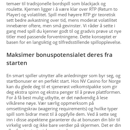
temaer til tradisjonelle bordspill som blackjack og
roulette. Kjernen ligger i å være klar over RTP (Return to
Player) og volatilitet. Spill med høyere RTP gir teoretisk
sett bedre avkastning over tid, mens moderat volatilitet
innebærer oftere, men små gevinster. Vi råder å sette i
gang med spill du kjenner godt til og gradvis prøve ut nye
titler med passende forventningene. Dette konseptet er
basen for en langsiktig og tilfredsstillende spillopplevelse.
Maksimer bonuspotensialet deres fra
starten
En smart spiller utnytter alle anledninger som byr seg, og
startbonuser er en perfekt start. Hos NV Casino for Norge
kan du glede deg til et sjenerøst velkomstpakke som gir
deg ekstra spinn og ekstra penger til å prøve plattformen.
For å få best mulig utbytte, er det nødvendig å lese
vilkårene nøye. Vær særlig oppmerksom på
omsettingskrav (wagering requirements) og hvilke typer
spill som bidrar mest til å oppfylle dem. Ved å sette seg
inn i disse aspektene garanterer du at bonusen din blir til
virkelig verdi og ikke bare verdier på skjermen. Det er din