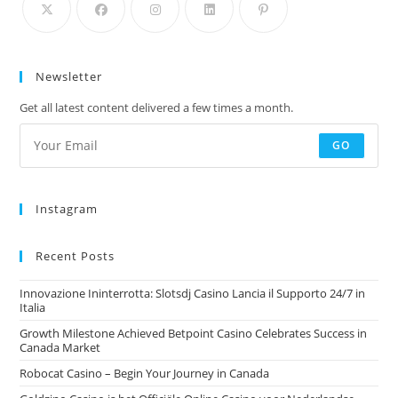
Newsletter
Get all latest content delivered a few times a month.
GO
Instagram
Recent Posts
Innovazione Ininterrotta: Slotsdj Casino Lancia il Supporto 24/7 in
Italia
Growth Milestone Achieved Betpoint Casino Celebrates Success in
Canada Market
Robocat Casino – Begin Your Journey in Canada