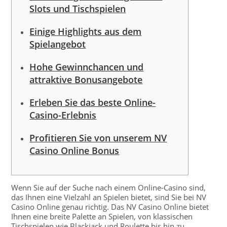
Slots und Tischspielen
Einige Highlights aus dem
Spielangebot
Hohe Gewinnchancen und
attraktive Bonusangebote
Erleben Sie das beste Online-
Casino-Erlebnis
Profitieren Sie von unserem NV
Casino Online Bonus
Wenn Sie auf der Suche nach einem Online-Casino sind,
das Ihnen eine Vielzahl an Spielen bietet, sind Sie bei NV
Casino Online genau richtig. Das NV Casino Online bietet
Ihnen eine breite Palette an Spielen, von klassischen
Tischspielen wie Blackjack und Roulette bis hin zu