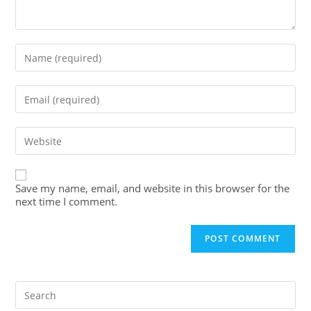
Save my name, email, and website in this browser for the
next time I comment.