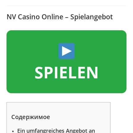
NV Casino Online – Spielangebot
SPIELEN
Содержимое
Ein umfangreiches Angebot an