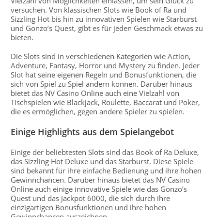
Vielzahl von Möglichkeiten einlassen, um sein Glück zu
versuchen. Von klassischen Slots wie Book of Ra und
Sizzling Hot bis hin zu innovativen Spielen wie Starburst
und Gonzo’s Quest, gibt es für jeden Geschmack etwas zu
bieten.
Die Slots sind in verschiedenen Kategorien wie Action,
Adventure, Fantasy, Horror und Mystery zu finden. Jeder
Slot hat seine eigenen Regeln und Bonusfunktionen, die
sich von Spiel zu Spiel ändern können. Darüber hinaus
bietet das NV Casino Online auch eine Vielzahl von
Tischspielen wie Blackjack, Roulette, Baccarat und Poker,
die es ermöglichen, gegen andere Spieler zu spielen.
Einige Highlights aus dem Spielangebot
Einige der beliebtesten Slots sind das Book of Ra Deluxe,
das Sizzling Hot Deluxe und das Starburst. Diese Spiele
sind bekannt für ihre einfache Bedienung und ihre hohen
Gewinnchancen. Darüber hinaus bietet das NV Casino
Online auch einige innovative Spiele wie das Gonzo’s
Quest und das Jackpot 6000, die sich durch ihre
einzigartigen Bonusfunktionen und ihre hohen
Gewinnchancen auszeichnen.