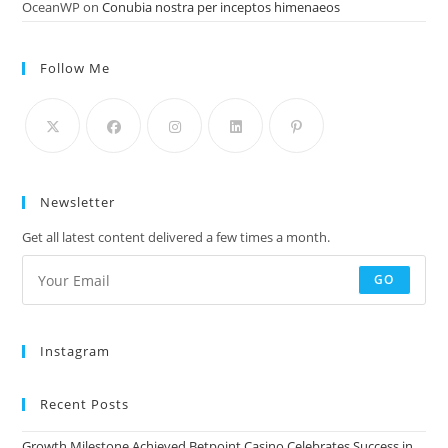
OceanWP
on
Conubia nostra per inceptos himenaeos
Follow Me
Newsletter
Get all latest content delivered a few times a month.
GO
Instagram
Recent Posts
Growth Milestone Achieved Betpoint Casino Celebrates Success in