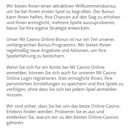
Wir bieten Ihnen einen attraktiven Willkommensbonus,
um Sie bei Ihrem ersten Spiel zu begrüßen. Der Bonus
kann Ihnen helfen, Ihre Chancen auf den Sieg zu erhöhen
und Ihnen ermöglicht, mehrere Spiele auszuprobieren,
bevor Sie Ihre eigene Strategie entwickeln.
Unser NV Casino Online Bonus ist nur ein Teil unseres
umfangreichen Bonus-Programms. Wir bieten Ihnen
regelmäßig neue Angebote und Aktionen, um Ihre
Spielerfahrung zu bereichern.
Wenn Sie sich für ein Konto bei NV Casino Online
anmelden, können Sie sich auch für unseren NV Casino
Online Login registrieren. Dies ermöglicht Ihnen, Ihre
persönlichen Einstellungen zu speichern und Ihre Spiele zu
verfolgen, ohne dass Sie sich bei jedem Spiel anmelden
müssen.
Wir sind sicher, dass Sie bei uns das beste Online-Casino-
Erlebnis finden werden. Probieren Sie es aus und
entdecken Sie, warum wir zu den besten Online-Casinos
gehören.