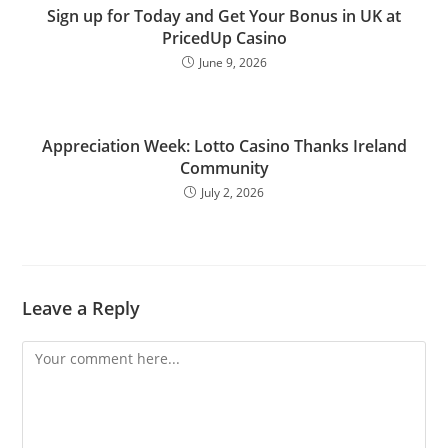
Sign up for Today and Get Your Bonus in UK at
PricedUp Casino
June 9, 2026
Appreciation Week: Lotto Casino Thanks Ireland
Community
July 2, 2026
Leave a Reply