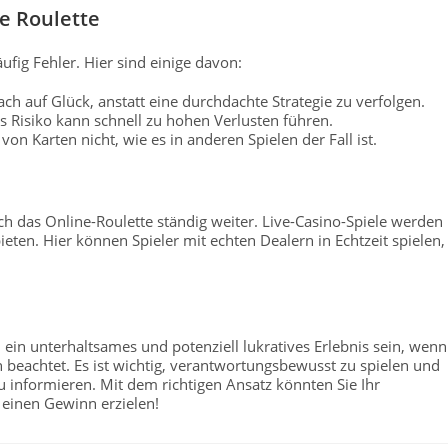
e Roulette
äufig Fehler. Hier sind einige davon:
ach auf Glück, anstatt eine durchdachte Strategie zu verfolgen.
 Risiko kann schnell zu hohen Verlusten führen.
von Karten nicht, wie es in anderen Spielen der Fall ist.
ch das Online-Roulette ständig weiter. Live-Casino-Spiele werden
bieten. Hier können Spieler mit echten Dealern in Echtzeit spielen,
ein unterhaltsames und potenziell lukratives Erlebnis sein, wenn
beachtet. Es ist wichtig, verantwortungsbewusst zu spielen und
 informieren. Mit dem richtigen Ansatz könnten Sie Ihr
r einen Gewinn erzielen!