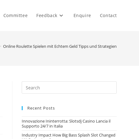
Committee
Feedback
Enquire
Contact
>
Online Roulette Spielen mit Echtem Geld Tipps und Strategien
Recent Posts
Innovazione Ininterrotta: Slotsdj Casino Lancia il
Supporto 24/7 in Italia
Industry Impact How Big Bass Splash Slot Changed