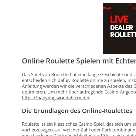
Online Roulette Spielen mit Echt
Das Spiel von Roulette hat eine lange Geschichte und
entscheiden sich dafür, Roulette online zu spielen, i
Anleitung werden wir die verschiedenen Aspekte des On
optimieren. Um mehr über aufregende Casino-Angebote 
https://babydogsvondahlem.de/
.
Die Grundlagen des Online-Roulettes
Roulette ist ein klassisches Casino-Spiel, das sich um e
vorherzusagen, auf welcher Zahl oder Farbkombination 
verschiedenen Wettmöglichkeiten und Strategien biete