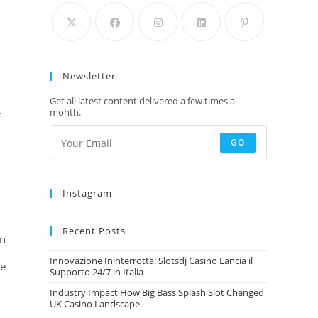
Newsletter
Get all latest content delivered a few times a
e
month.
GO
Instagram
Recent Posts
en
Innovazione Ininterrotta: Slotsdj Casino Lancia il
he
Supporto 24/7 in Italia
Industry Impact How Big Bass Splash Slot Changed
UK Casino Landscape