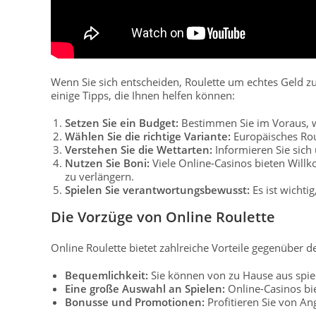
Wenn Sie sich entscheiden, Roulette um echtes Geld zu s
einige Tipps, die Ihnen helfen können:
Setzen Sie ein Budget:
Bestimmen Sie im Voraus, wi
Wählen Sie die richtige Variante:
Europäisches Roul
Verstehen Sie die Wettarten:
Informieren Sie sich
Nutzen Sie Boni:
Viele Online-Casinos bieten Willk
zu verlängern.
Spielen Sie verantwortungsbewusst:
Es ist wichti
Die Vorzüge von Online Roulette
Online Roulette bietet zahlreiche Vorteile gegenüber d
Bequemlichkeit:
Sie können von zu Hause aus spie
Eine große Auswahl an Spielen:
Online-Casinos bie
Bonusse und Promotionen:
Profitieren Sie von An