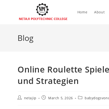
Home
About
Blog
Online Roulette Spiel
und Strategien
netajip
March 5, 2026
babydogsvon