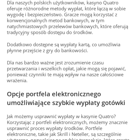
Dla naszych polskich użytkowników, kasyno Quatro
oferuje różnorodne metody wypłat, które łączą w sobie
wygodę i bezpieczeństwo. Gracze mogą korzystać z
konwencjonalnych metod bankowych, w tym
natychmiastowych przelewów bankowych, które oferują
tradycyjny sposób dostępu do środków.
Dodatkowo dostępne są wypłaty kartą, co umożliwia
płynne przejście z gry do bankowości.
Dla nas bardzo ważne jest zrozumienie czasu
przetwarzania i wszelkich opłat, jakie mogą się pojawić,
ponieważ czynniki te mają wpływ na nasze całościowe
wrażenia.
Opcje portfela elektronicznego
umożliwiające szybkie wypłaty gotówki
Jak możemy usprawnić wypłaty w kasynie Quatro?
Korzystając z portfeli elektronicznych, możemy znacznie
usprawnić proces wypłaty środków. Portfele
elektroniczne, takie jak Skrill i Neteller, są szczególnie