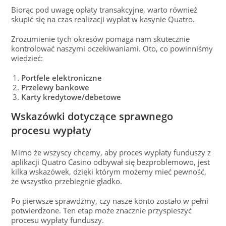
Biorąc pod uwagę opłaty transakcyjne, warto również
skupić się na czas realizacji wypłat w kasynie Quatro.
Zrozumienie tych okresów pomaga nam skutecznie
kontrolować naszymi oczekiwaniami. Oto, co powinniśmy
wiedzieć:
Portfele elektroniczne
Przelewy bankowe
Karty kredytowe/debetowe
Wskazówki dotyczące sprawnego
procesu wypłaty
Mimo że wszyscy chcemy, aby proces wypłaty funduszy z
aplikacji Quatro Casino odbywał się bezproblemowo, jest
kilka wskazówek, dzięki którym możemy mieć pewność,
że wszystko przebiegnie gładko.
Po pierwsze sprawdźmy, czy nasze konto zostało w pełni
potwierdzone. Ten etap może znacznie przyspieszyć
procesu wypłaty funduszy.