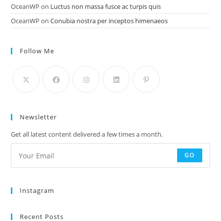
OceanWP
on
Luctus non massa fusce ac turpis quis
OceanWP
on
Conubia nostra per inceptos himenaeos
Follow Me
Newsletter
Get all latest content delivered a few times a month.
GO
Instagram
Recent Posts