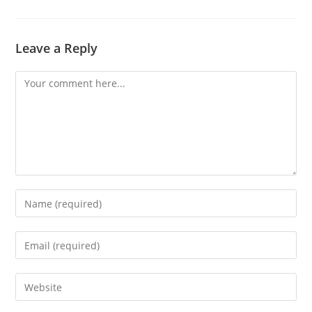
Leave a Reply