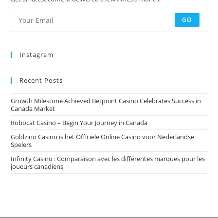
GO
Instagram
Recent Posts
Growth Milestone Achieved Betpoint Casino Celebrates Success in
Canada Market
Robocat Casino – Begin Your Journey in Canada
Goldzino Casino is het Officiële Online Casino voor Nederlandse
Spelers
Infinity Casino : Comparaison avec les différentes marques pour les
joueurs canadiens