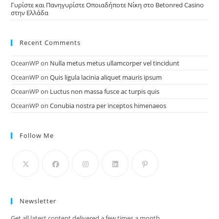
Γυρίστε και Πανηγυρίστε Οποιαδήποτε Νίκη στο Betonred Casino
στην Ελλάδα
Recent Comments
OceanWP
on
Nulla metus metus ullamcorper vel tincidunt
OceanWP
on
Quis ligula lacinia aliquet mauris ipsum
OceanWP
on
Luctus non massa fusce ac turpis quis
OceanWP
on
Conubia nostra per inceptos himenaeos
Follow Me
Newsletter
Get all latest content delivered a few times a month.