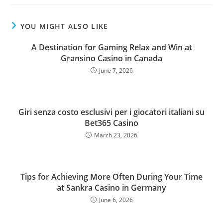
YOU MIGHT ALSO LIKE
A Destination for Gaming Relax and Win at
Gransino Casino in Canada
June 7, 2026
Giri senza costo esclusivi per i giocatori italiani su
Bet365 Casino
March 23, 2026
Tips for Achieving More Often During Your Time
at Sankra Casino in Germany
June 6, 2026