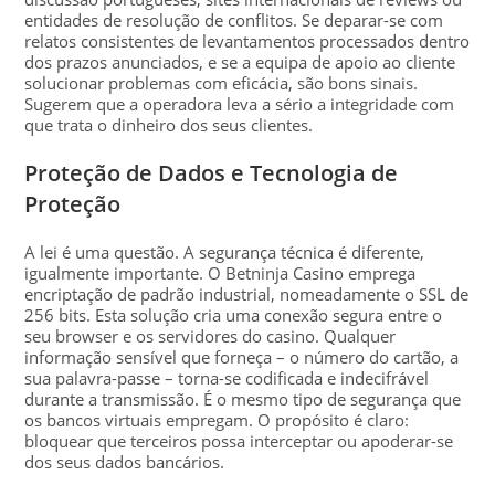
entidades de resolução de conflitos. Se deparar-se com
relatos consistentes de levantamentos processados dentro
dos prazos anunciados, e se a equipa de apoio ao cliente
solucionar problemas com eficácia, são bons sinais.
Sugerem que a operadora leva a sério a integridade com
que trata o dinheiro dos seus clientes.
Proteção de Dados e Tecnologia de
Proteção
A lei é uma questão. A segurança técnica é diferente,
igualmente importante. O Betninja Casino emprega
encriptação de padrão industrial, nomeadamente o SSL de
256 bits. Esta solução cria uma conexão segura entre o
seu browser e os servidores do casino. Qualquer
informação sensível que forneça – o número do cartão, a
sua palavra-passe – torna-se codificada e indecifrável
durante a transmissão. É o mesmo tipo de segurança que
os bancos virtuais empregam. O propósito é claro:
bloquear que terceiros possa interceptar ou apoderar-se
dos seus dados bancários.