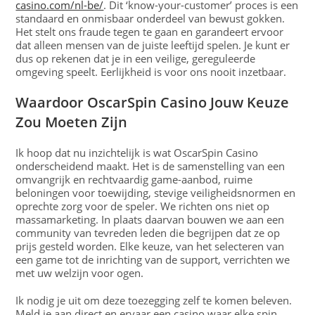
casino.com/nl-be/
. Dit ‘know-your-customer’ proces is een
standaard en onmisbaar onderdeel van bewust gokken.
Het stelt ons fraude tegen te gaan en garandeert ervoor
dat alleen mensen van de juiste leeftijd spelen. Je kunt er
dus op rekenen dat je in een veilige, gereguleerde
omgeving speelt. Eerlijkheid is voor ons nooit inzetbaar.
Waardoor OscarSpin Casino Jouw Keuze
Zou Moeten Zijn
Ik hoop dat nu inzichtelijk is wat OscarSpin Casino
onderscheidend maakt. Het is de samenstelling van een
omvangrijk en rechtvaardig game-aanbod, ruime
beloningen voor toewijding, stevige veiligheidsnormen en
oprechte zorg voor de speler. We richten ons niet op
massamarketing. In plaats daarvan bouwen we aan een
community van tevreden leden die begrijpen dat ze op
prijs gesteld worden. Elke keuze, van het selecteren van
een game tot de inrichting van de support, verrichten we
met uw welzijn voor ogen.
Ik nodig je uit om deze toezegging zelf te komen beleven.
Meld je aan direct en ervaar een casino waar elke spin