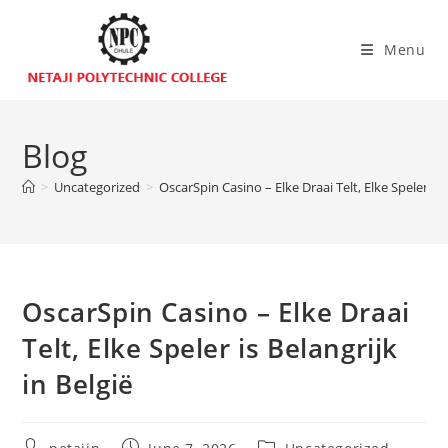
Menu
Blog
>
Uncategorized
>
OscarSpin Casino – Elke Draai Telt, Elke Speler is B
OscarSpin Casino – Elke Draai
Telt, Elke Speler is Belangrijk
in België