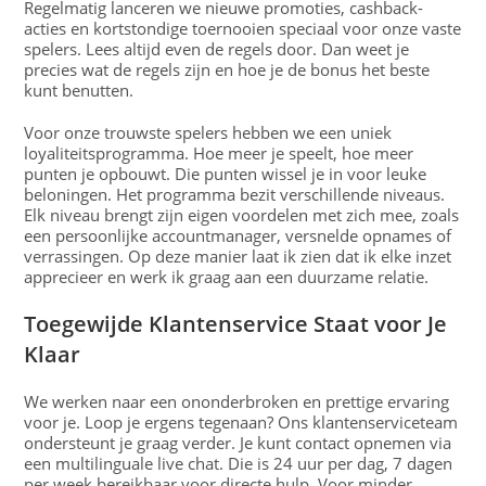
Regelmatig lanceren we nieuwe promoties, cashback-
acties en kortstondige toernooien speciaal voor onze vaste
spelers. Lees altijd even de regels door. Dan weet je
precies wat de regels zijn en hoe je de bonus het beste
kunt benutten.
Voor onze trouwste spelers hebben we een uniek
loyaliteitsprogramma. Hoe meer je speelt, hoe meer
punten je opbouwt. Die punten wissel je in voor leuke
beloningen. Het programma bezit verschillende niveaus.
Elk niveau brengt zijn eigen voordelen met zich mee, zoals
een persoonlijke accountmanager, versnelde opnames of
verrassingen. Op deze manier laat ik zien dat ik elke inzet
apprecieer en werk ik graag aan een duurzame relatie.
Toegewijde Klantenservice Staat voor Je
Klaar
We werken naar een ononderbroken en prettige ervaring
voor je. Loop je ergens tegenaan? Ons klantenserviceteam
ondersteunt je graag verder. Je kunt contact opnemen via
een multilinguale live chat. Die is 24 uur per dag, 7 dagen
per week bereikbaar voor directe hulp. Voor minder