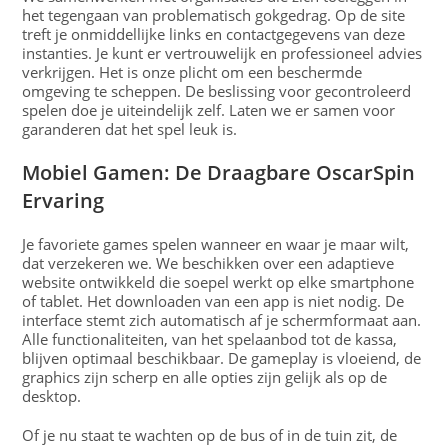
het tegengaan van problematisch gokgedrag. Op de site
treft je onmiddellijke links en contactgegevens van deze
instanties. Je kunt er vertrouwelijk en professioneel advies
verkrijgen. Het is onze plicht om een beschermde
omgeving te scheppen. De beslissing voor gecontroleerd
spelen doe je uiteindelijk zelf. Laten we er samen voor
garanderen dat het spel leuk is.
Mobiel Gamen: De Draagbare OscarSpin
Ervaring
Je favoriete games spelen wanneer en waar je maar wilt,
dat verzekeren we. We beschikken over een adaptieve
website ontwikkeld die soepel werkt op elke smartphone
of tablet. Het downloaden van een app is niet nodig. De
interface stemt zich automatisch af je schermformaat aan.
Alle functionaliteiten, van het spelaanbod tot de kassa,
blijven optimaal beschikbaar. De gameplay is vloeiend, de
graphics zijn scherp en alle opties zijn gelijk als op de
desktop.
Of je nu staat te wachten op de bus of in de tuin zit, de