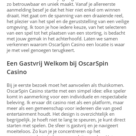
zo betrouwbaar en uniek maakt. Vanaf je allereerste
aanmelding besef je dat het hier niet enkel om winnen
draait. Het gaat om de spanning van een draaiende reel,
het plezier van het spel en de geruststelling van een veilige
omgeving. Ik toon je hoe iedere keuze, van het selecteren
van een spel tot het plaatsen van een storting, is bedacht
met jouw gemak in het achterhoofd. Laten we samen
verkennen waarom OscarSpin Casino een locatie is waar
je met veel genoegen terugkeert.
Een Gastvrij Welkom bij OscarSpin
Casino
Bij je eerste bezoek moet het aanvoelen als thuiskomen.
OscarSpin Casino startte met een simpel idee: elke speler
komt in aanmerking voor een individuele en respectabele
beleving. Ik ervaar dit casino niet als een platform, maar
meer als een gemeenschap voor iedereen die van goed
entertainment houdt. Het design is overzichtelijk en
begrijpelijk. Je hoeft niet te lang te speuren, je kunt direct
starten met spelen. De sfeer is gastvrij en je navigeert
moeiteloos. Zo kun je je concentreren op het