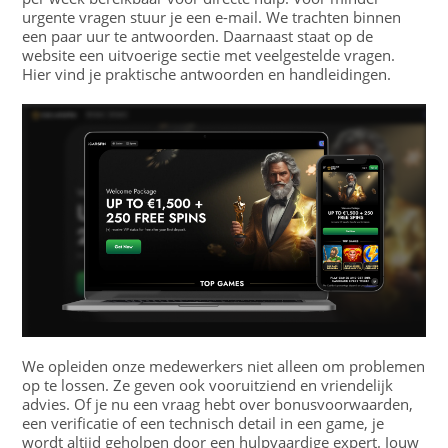
urgente vragen stuur je een e-mail. We trachten binnen
een paar uur te antwoorden. Daarnaast staat op de
website een uitvoerige sectie met veelgestelde vragen.
Hier vind je praktische antwoorden en handleidingen.
We opleiden onze medewerkers niet alleen om problemen
op te lossen. Ze geven ook vooruitziend en vriendelijk
advies. Of je nu een vraag hebt over bonusvoorwaarden,
een verificatie of een technisch detail in een game, je
wordt altijd geholpen door een hulpvaardige expert. Jouw