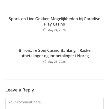
Sport- en Live Gokken Mogelijkheden bij Paradise
Play Casino
May 24, 2026
Billionaire Spin Casino Banking – Raske
utbetalinger og innbetalinger i Noreg
May 26, 2026
Leave a Reply