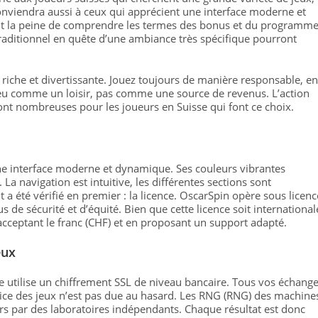
onviendra aussi à ceux qui apprécient une interface moderne et
ent la peine de comprendre les termes des bonus et du programm
u traditionnel en quête d’une ambiance très spécifique pourront
riche et divertissante. Jouez toujours de manière responsable, en
 jeu comme un loisir, pas comme une source de revenus. L’action
sont nombreuses pour les joueurs en Suisse qui font ce choix.
une interface moderne et dynamique. Ses couleurs vibrantes
a navigation est intuitive, les différentes sections sont
t a été vérifié en premier : la licence. OscarSpin opère sous licenc
 de sécurité et d’équité. Bien que cette licence soit international
cceptant le franc (CHF) et en proposant un support adapté.
eux
e utilise un chiffrement SSL de niveau bancaire. Tous vos échang
ustice des jeux n’est pas due au hasard. Les RNG (RNG) des machine
ers par des laboratoires indépendants. Chaque résultat est donc