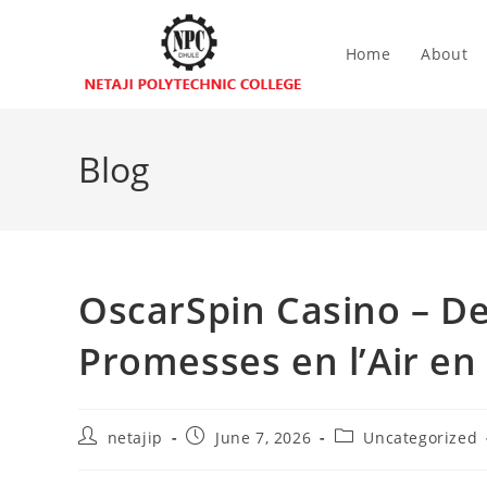
Home
About
Blog
OscarSpin Casino – De 
Promesses en l’Air en
netajip
June 7, 2026
Uncategorized