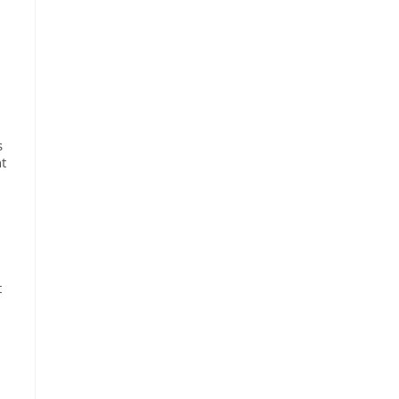
s
nt
t