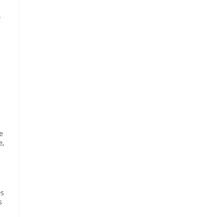
e
e
e,
es
s