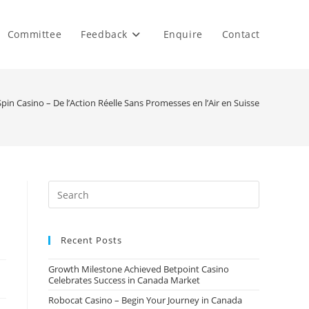
Committee
Feedback
Enquire
Contact
pin Casino – De l’Action Réelle Sans Promesses en l’Air en Suisse
Recent Posts
Growth Milestone Achieved Betpoint Casino
Celebrates Success in Canada Market
Robocat Casino – Begin Your Journey in Canada