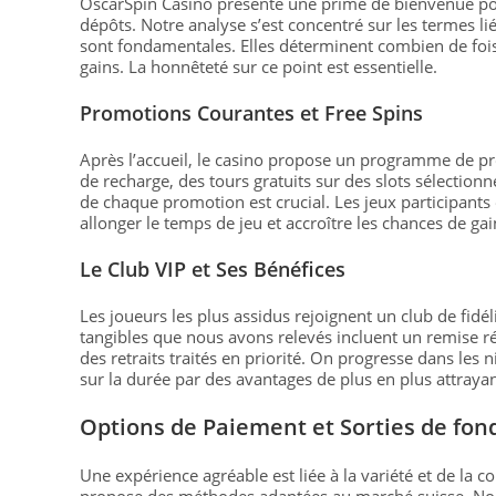
OscarSpin Casino présente une prime de bienvenue pou
dépôts. Notre analyse s’est concentré sur les termes li
sont fondamentales. Elles déterminent combien de fois
gains. La honnêteté sur ce point est essentielle.
Promotions Courantes et Free Spins
Après l’accueil, le casino propose un programme de pr
de recharge, des tours gratuits sur des slots sélection
de chaque promotion est crucial. Les jeux participants e
allonger le temps de jeu et accroître les chances de gai
Le Club VIP et Ses Bénéfices
Les joueurs les plus assidus rejoignent un club de fidé
tangibles que nous avons relevés incluent un remise ré
des retraits traités en priorité. On progresse dans les 
sur la durée par des avantages de plus en plus attrayan
Options de Paiement et Sorties de fon
Une expérience agréable est liée à la variété et de la