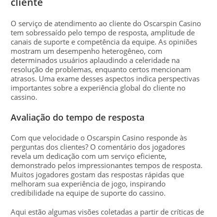
cliente
O serviço de atendimento ao cliente do Oscarspin Casino
tem sobressaído pelo tempo de resposta, amplitude de
canais de suporte e competência da equipe. As opiniões
mostram um desempenho heterogêneo, com
determinados usuários aplaudindo a celeridade na
resolução de problemas, enquanto certos mencionam
atrasos. Uma exame desses aspectos indica perspectivas
importantes sobre a experiência global do cliente no
cassino.
Avaliação do tempo de resposta
Com que velocidade o Oscarspin Casino responde às
perguntas dos clientes? O comentário dos jogadores
revela um dedicação com um serviço eficiente,
demonstrado pelos impressionantes tempos de resposta.
Muitos jogadores gostam das respostas rápidas que
melhoram sua experiência de jogo, inspirando
credibilidade na equipe de suporte do cassino.
Aqui estão algumas visões coletadas a partir de críticas de