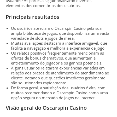
usuários? As partes a seguir analisarão diversos
elementos dos comentários dos usuários.
Principais resultados
Os usuários apreciam o Oscarspin Casino pela sua
ampla biblioteca de jogos, que disponibiliza uma vasta
variedade de slots e jogos de mesa.
Muitas avaliações destacam a interface amigável, que
facilita a navegação e melhora a experiência de jogo.
Os relatos positivos frequentemente mencionam as
ofertas de bônus chamativos, que aumentam a
entretenimento do jogador e os ganhos potenciais.
Alguns usuários relataram experiências variadas em
relação aos prazos de atendimento do atendimento ao
cliente, notando que questões imediatos geralmente
são solucionados rapidamente.
De forma geral, a satisfação dos usuários é alta, com
muitos recomendando o Oscarspin Casino como uma
opção segura no mercado de jogos na internet.
Visão geral do Oscarspin Casino