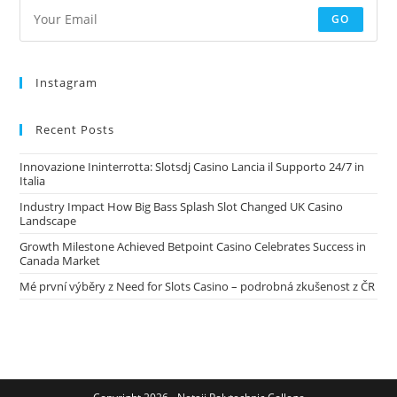
GO
Instagram
Recent Posts
Innovazione Ininterrotta: Slotsdj Casino Lancia il Supporto 24/7 in
Italia
Industry Impact How Big Bass Splash Slot Changed UK Casino
Landscape
Growth Milestone Achieved Betpoint Casino Celebrates Success in
Canada Market
Mé první výběry z Need for Slots Casino – podrobná zkušenost z ČR