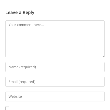
Leave a Reply