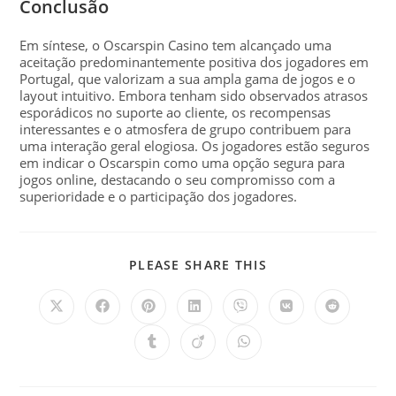
Conclusão
Em síntese, o Oscarspin Casino tem alcançado uma
aceitação predominantemente positiva dos jogadores em
Portugal, que valorizam a sua ampla gama de jogos e o
layout intuitivo. Embora tenham sido observados atrasos
esporádicos no suporte ao cliente, os recompensas
interessantes e o atmosfera de grupo contribuem para
uma interação geral elogiosa. Os jogadores estão seguros
em indicar o Oscarspin como uma opção segura para
jogos online, destacando o seu compromisso com a
superioridade e o participação dos jogadores.
PLEASE SHARE THIS