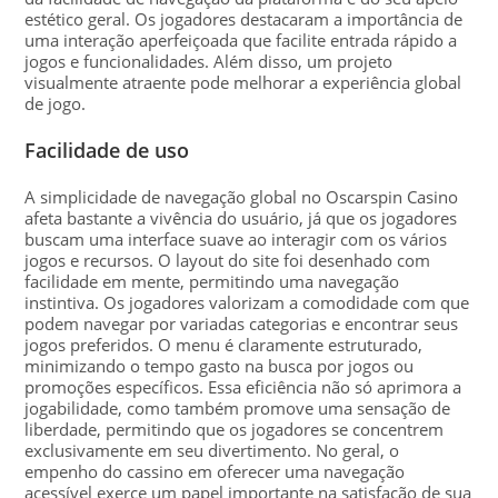
estético geral. Os jogadores destacaram a importância de
uma interação aperfeiçoada que facilite entrada rápido a
jogos e funcionalidades. Além disso, um projeto
visualmente atraente pode melhorar a experiência global
de jogo.
Facilidade de uso
A simplicidade de navegação global no Oscarspin Casino
afeta bastante a vivência do usuário, já que os jogadores
buscam uma interface suave ao interagir com os vários
jogos e recursos. O layout do site foi desenhado com
facilidade em mente, permitindo uma navegação
instintiva. Os jogadores valorizam a comodidade com que
podem navegar por variadas categorias e encontrar seus
jogos preferidos. O menu é claramente estruturado,
minimizando o tempo gasto na busca por jogos ou
promoções específicos. Essa eficiência não só aprimora a
jogabilidade, como também promove uma sensação de
liberdade, permitindo que os jogadores se concentrem
exclusivamente em seu divertimento. No geral, o
empenho do cassino em oferecer uma navegação
acessível exerce um papel importante na satisfação de sua