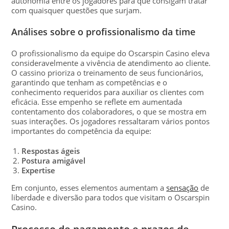
autonomia entre os jogadores para que consigam tratar
com quaisquer questões que surjam.
Análises sobre o profissionalismo da time
O profissionalismo da equipe do Oscarspin Casino eleva
consideravelmente a vivência de atendimento ao cliente.
O cassino prioriza o treinamento de seus funcionários,
garantindo que tenham as competências e o
conhecimento requeridos para auxiliar os clientes com
eficácia. Esse empenho se reflete em aumentada
contentamento dos colaboradores, o que se mostra em
suas interações. Os jogadores ressaltaram vários pontos
importantes do competência da equipe:
Respostas ágeis
Postura amigável
Expertise
Em conjunto, esses elementos aumentam a
sensação
de
liberdade e diversão para todos que visitam o Oscarspin
Casino.