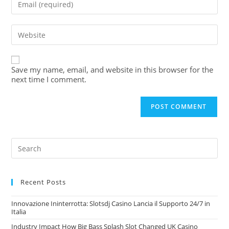
Save my name, email, and website in this browser for the
next time I comment.
Recent Posts
Innovazione Ininterrotta: Slotsdj Casino Lancia il Supporto 24/7 in
Italia
Industry Impact How Big Bass Splash Slot Changed UK Casino