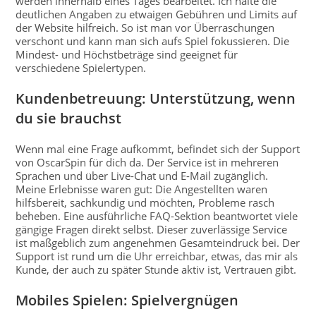
werden innerhalb eines Tages bearbeitet. Ich halte die
deutlichen Angaben zu etwaigen Gebühren und Limits auf
der Website hilfreich. So ist man vor Überraschungen
verschont und kann man sich aufs Spiel fokussieren. Die
Mindest- und Höchstbeträge sind geeignet für
verschiedene Spielertypen.
Kundenbetreuung: Unterstützung, wenn
du sie brauchst
Wenn mal eine Frage aufkommt, befindet sich der Support
von OscarSpin für dich da. Der Service ist in mehreren
Sprachen und über Live-Chat und E-Mail zugänglich.
Meine Erlebnisse waren gut: Die Angestellten waren
hilfsbereit, sachkundig und möchten, Probleme rasch
beheben. Eine ausführliche FAQ-Sektion beantwortet viele
gängige Fragen direkt selbst. Dieser zuverlässige Service
ist maßgeblich zum angenehmen Gesamteindruck bei. Der
Support ist rund um die Uhr erreichbar, etwas, das mir als
Kunde, der auch zu später Stunde aktiv ist, Vertrauen gibt.
Mobiles Spielen: Spielvergnügen