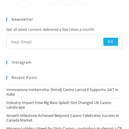
Newsletter
Get all latest content delivered a few times a month.
GO
Instagram
Recent Posts
Innovazione Ininterrotta: Slotsdj Casino Lancia il Supporto 24/7 in
Italia
Industry Impact How Big Bass Splash Slot Changed UK Casino
Landscape
Growth Milestone Achieved Betpoint Casino Celebrates Success in
Canada Market
Mé první výběry z Need for Slots Casino – podrobná zkušenost z ČR