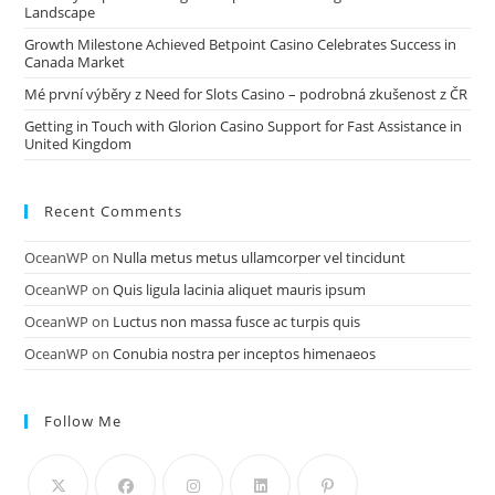
Landscape
Growth Milestone Achieved Betpoint Casino Celebrates Success in
Canada Market
Mé první výběry z Need for Slots Casino – podrobná zkušenost z ČR
Getting in Touch with Glorion Casino Support for Fast Assistance in
United Kingdom
Recent Comments
OceanWP
on
Nulla metus metus ullamcorper vel tincidunt
OceanWP
on
Quis ligula lacinia aliquet mauris ipsum
OceanWP
on
Luctus non massa fusce ac turpis quis
OceanWP
on
Conubia nostra per inceptos himenaeos
Follow Me