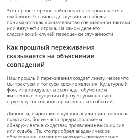
Этот процесс чрезвычайно красочно проявляется в
гемблинге 7k casino, где случайные победы
понимаются как доказательство специальной тактики
или везучести игрока. На самом деле это
классический случай переоценки случайности.
Как прошлый переживания
сказывается на объяснение
совпадений
Наш прошлый переживания создает линзу, через что
мы трактуем и толкуем свежие явления. Культурный
фон, индивидуальные взгляды, обучение и
жизненные ощущения образуют уникальную
структуру толкования произвольных событий.
Личности, выросшие в духовных или таинственных
практиках, более часто предрасположены
обнаруживать в сходствах проявление высших сил
или судьбы. Те, кто приобрел академическое
образование, имеют возможность превосходнее