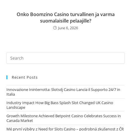
Onko Boomzino Casino turvallinen ja varma
suomalaisille pelaajille?
June 6, 2026
Recent Posts
Innovazione Ininterrotta: Slotsdj Casino Lancia il Supporto 24/7 in
Italia
Industry Impact How Big Bass Splash Slot Changed UK Casino
Landscape
Growth Milestone Achieved Betpoint Casino Celebrates Success in
Canada Market
Mé první výběry z Need for Slots Casino – podrobná zkušenost z ČR