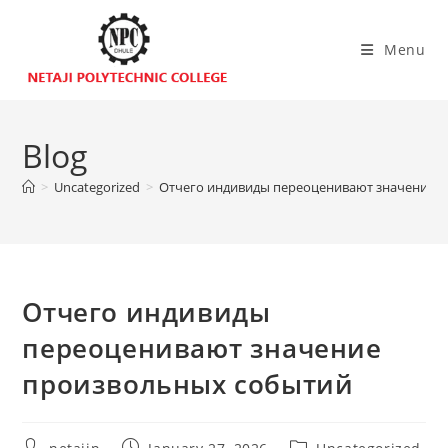
Menu
Blog
>
Uncategorized
>
Отчего индивиды переоценивают значение 
Отчего индивиды
переоценивают значение
произвольных событий