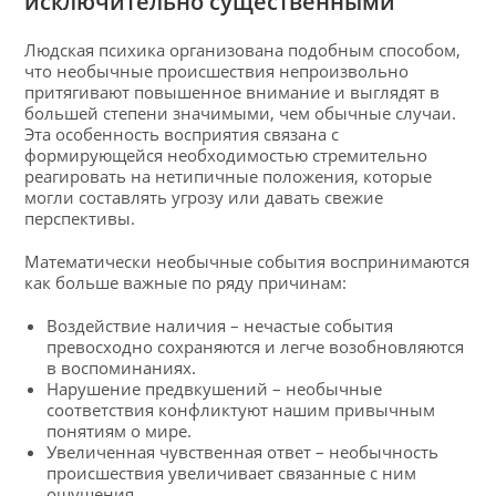
исключительно существенными
Людская психика организована подобным способом,
что необычные происшествия непроизвольно
притягивают повышенное внимание и выглядят в
большей степени значимыми, чем обычные случаи.
Эта особенность восприятия связана с
формирующейся необходимостью стремительно
реагировать на нетипичные положения, которые
могли составлять угрозу или давать свежие
перспективы.
Математически необычные события воспринимаются
как больше важные по ряду причинам:
Воздействие наличия – нечастые события
превосходно сохраняются и легче возобновляются
в воспоминаниях.
Нарушение предвкушений – необычные
соответствия конфликтуют нашим привычным
понятиям о мире.
Увеличенная чувственная ответ – необычность
происшествия увеличивает связанные с ним
ощущения.