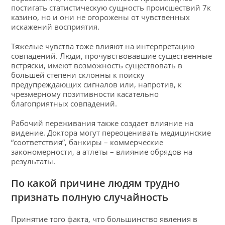
постигать статистическую сущность происшествий 7к
казино, но и они не огорожены от чувственных
искажений восприятия.
Тяжелые чувства тоже влияют на интерпретацию
совпадений. Люди, прочувствовавшие существенные
встряски, имеют возможность существовать в
большей степени склонны к поиску
предупреждающих сигналов или, напротив, к
чрезмерному позитивности касательно
благоприятных совпадений.
Рабочий переживания также создает влияние на
видение. Доктора могут переоценивать медицинские
“соответствия”, банкиры – коммерческие
закономерности, а атлеты – влияние обрядов на
результаты.
По какой причине людям трудно
признать полную случайность
Принятие того факта, что большинство явления в