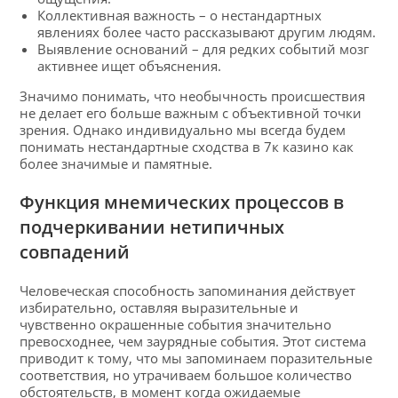
Коллективная важность – о нестандартных
явлениях более часто рассказывают другим людям.
Выявление оснований – для редких событий мозг
активнее ищет объяснения.
Значимо понимать, что необычность происшествия
не делает его больше важным с объективной точки
зрения. Однако индивидуально мы всегда будем
понимать нестандартные сходства в 7к казино как
более значимые и памятные.
Функция мнемических процессов в
подчеркивании нетипичных
совпадений
Человеческая способность запоминания действует
избирательно, оставляя выразительные и
чувственно окрашенные события значительно
превосходнее, чем заурядные события. Этот система
приводит к тому, что мы запоминаем поразительные
соответствия, но утрачиваем большое количество
обстоятельств, в момент когда ожидаемые